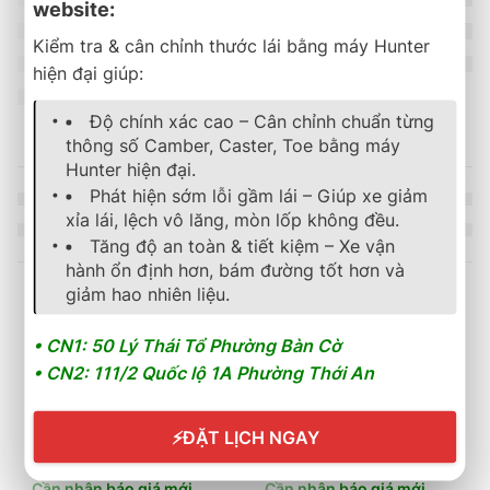
website:
Kiểm tra & cân chỉnh thước lái bằng máy Hunter
hiện đại giúp:
Độ chính xác cao – Cân chỉnh chuẩn từng
thông số Camber, Caster, Toe bằng máy
Hunter hiện đại.
Phát hiện sớm lỗi gầm lái – Giúp xe giảm
xỉa lái, lệch vô lăng, mòn lốp không đều.
Tăng độ an toàn & tiết kiệm – Xe vận
hành ổn định hơn, bám đường tốt hơn và
giảm hao nhiên liệu.
Sản phẩm tương tự
• CN1: 50 Lý Thái Tổ Phường Bàn Cờ
• CN2: 111/2 Quốc lộ 1A Phường Thới An
SOLD OUT
lốp xe
,
bridgestone
,
dualer
lốp xe
,
bridgestone
,
ecopia
Lốp Xe Bridgestone 205/
Lốp Bridgestone 265/70R16 Dueler 840
⚡
ĐẶT LỊCH NGAY
3.800.000
₫
2.667.600
₫
Cần nhận báo giá mới
Cần nhận báo giá mới