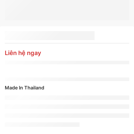
LỐP CONTINENTAL
265/65R17
CROSSCONTACT RX
Liên hệ ngay
Made In Thailand