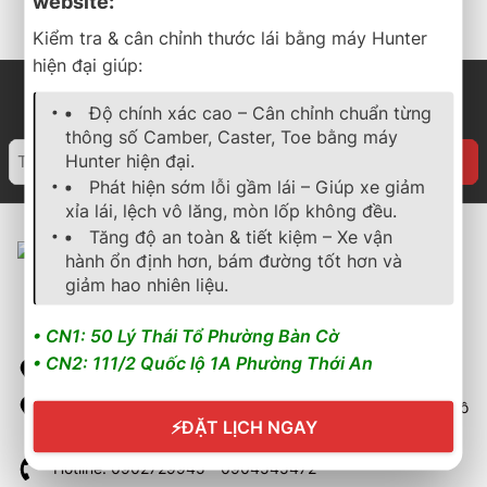
website:
Kiểm tra & cân chỉnh thước lái bằng máy Hunter
hiện đại giúp:
Độ chính xác cao – Cân chỉnh chuẩn từng
thông số Camber, Caster, Toe bằng máy
Hunter hiện đại.
Phát hiện sớm lỗi gầm lái – Giúp xe giảm
xỉa lái, lệch vô lăng, mòn lốp không đều.
Tăng độ an toàn & tiết kiệm – Xe vận
hành ổn định hơn, bám đường tốt hơn và
giảm hao nhiên liệu.
• CN1: 50 Lý Thái Tổ Phường Bàn Cờ
• CN2: 111/2 Quốc lộ 1A Phường Thới An
50 Lý Thái Tổ, Phường Bàn Cờ, Thành phố Hồ Chí Minh
111/2 Quốc lộ 1A, Phường Thới An, Quận 12, Thành phố Hồ
⚡
ĐẶT LỊCH NGAY
Chí Minh
Hotline: 0902729945 - 0904545472