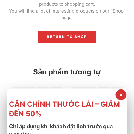
products to shopping cart.
You will find a lot of interesting products on our "Shop"
page.
RETURN TO SHOP
Sản phẩm tương tự
-13%
-11%
bridgestone
,
lốp xe
,
mới nhất
,
turanza
bridgestone
,
lốp xe
,
mới nhất
,
tu
✕
LỐP XE BRIDGESTONE 205/55R16 TURANZA T06 
LỐP XE BRIDGESTONE 20
2.350.000
₫
2.600.000
₫
CÂN CHỈNH THƯỚC LÁI – GIẢM
2.700.000
₫
2.916.000
₫
Cần nhận báo giá mới
Cần nhận báo giá mới
ĐẾN 50%
nhất? Nhấn vào đây để
nhất? Nhấn vào đây để
trao đổi ngay
trao đổi ngay
Chỉ áp dụng khi khách đặt lịch trước qua