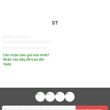
ST
-23%
dunlop
,
lốp xe
,
st
Lốp Dunlop 225/60R18 100H ST30 (LHD) (J)
3.950.000
₫
5.100.000
₫
Cần nhận báo giá mới nhất?
Nhấn vào đây để trao đổi
ngay