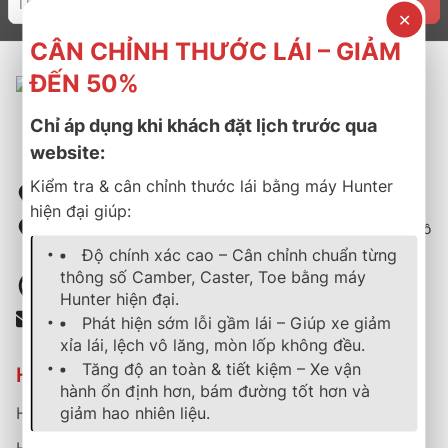
✕
CÂN CHỈNH THƯỚC LÁI – GIẢM
ĐẾN 50%
Chỉ áp dụng khi khách đặt lịch trước qua
website:
Kiểm tra & cân chỉnh thước lái bằng máy Hunter
50 Lý Thái Tổ, Phường Bàn Cờ, Thành phố Hồ Chí Minh
hiện đại giúp:
111/2 Quốc lộ 1A, Phường Thới An, Quận 12, Thành phố Hồ
Chí Minh
Độ chính xác cao – Cân chỉnh chuẩn từng
thông số Camber, Caster, Toe bằng máy
Hotline: 0902729945 - 0904545472
Hunter hiện đại.
Email: thanhphat48@gmail.com
Phát hiện sớm lỗi gầm lái – Giúp xe giảm
xỉa lái, lệch vô lăng, mòn lốp không đều.
Tăng độ an toàn & tiết kiệm – Xe vận
Hỗ trợ khách hàng
hành ổn định hơn, bám đường tốt hơn và
giảm hao nhiên liệu.
Hướng dẫn mua hàng