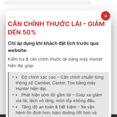
✕
CÂN CHỈNH THƯỚC LÁI – GIẢM
ĐẾN 50%
Chỉ áp dụng khi khách đặt lịch trước qua
website:
Sản phẩm tương tự
Kiểm tra & cân chỉnh thước lái bằng máy Hunter
hiện đại giúp:
-11%
Độ chính xác cao – Cân chỉnh chuẩn từng
lốp xe
,
bridgestone
,
turanza
,
mới nhất
lốp xe
,
bridgestone
,
turanza
,
mới
thông số Camber, Caster, Toe bằng máy
LỐP XE BRIDGESTONE 205/55R17 TURANZA T06
LỐP XE BRIDGESTONE 19
2.600.000
₫
2.150.000
₫
Hunter hiện đại.
2.916.000
₫
Phát hiện sớm lỗi gầm lái – Giúp xe giảm
Cần nhận báo giá mới
Cần nhận báo giá mới
xỉa lái, lệch vô lăng, mòn lốp không đều.
nhất? Nhấn vào đây để
nhất? Nhấn vào đây để
trao đổi ngay
trao đổi ngay
Tăng độ an toàn & tiết kiệm – Xe vận
hành ổn định hơn, bám đường tốt hơn và