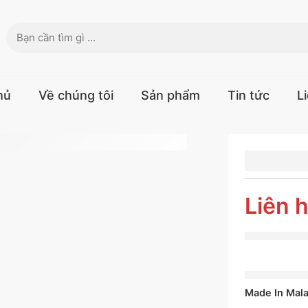
hủ
Về chúng tôi
Sản phẩm
Tin tức
L
LỐP
CONTI
225/55
Liên 
CROSS
LX 2
Made In Mala