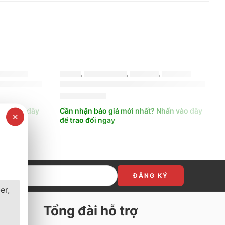
MỚI NHẤT
LỐP XE
,
BRIDGESTONE
,
TURANZA
,
MỚI NHẤT
05/55R16 TURANZA T06 VIETNAM
LỐP XE BRIDGESTONE 215/50R17 TUR
3.200.000
₫
hấn vào đây
Cần nhận báo giá mới nhất? Nhấn vào đây
✕
để trao đổi ngay
er,
Tổng đài hỗ trợ