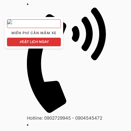
MIỄN PHÍ CÂN MÂM XE
⚡
ĐẶT LỊCH NGAY
Hotline: 0902729945 - 0904545472