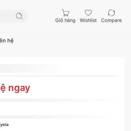
Giỏ hàng
Wishlist
Compare
iên hệ
NENTAL
R18
hệ ngay
CONTACT
ysia