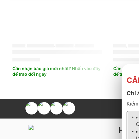
LỐP XE
,
BRIDGESTONE
,
TURANZA
,
MỚI NHẤT
LỐP XE
,
BRID
LỐP XE BRIDGESTONE 195/65R15 TURANZA T06
LỐP XE B
2.150.000
₫
2.150.000
Cần nhận báo giá mới nhất? Nhấn vào đây
Cần nhận bá
để trao đổi ngay
để trao đổi 
CÂ
Chỉ 
Kiểm 
C
Hỗ t
l