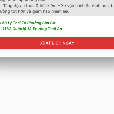
ẫn mua hàng
Trang chủ
Tăng độ an toàn & tiết kiệm – Xe vận hành ổn định hơn, 
ường tốt hơn và giảm hao nhiên liệu.
n bảo hành
Về chúng tôi
Sản phẩm
: 50 Lý Thái Tổ Phường Bàn Cờ
: 111/2 Quốc lộ 1A Phường Thới An
Tin tức
Liên hệ
⚡
ĐẶT LỊCH NGAY