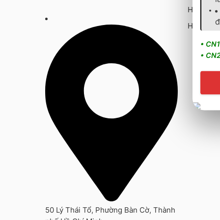
Hướng d
đ
Hướng dẫ
• CN1
• CN2
50 Lý Thái Tổ, Phường Bàn Cờ, Thành