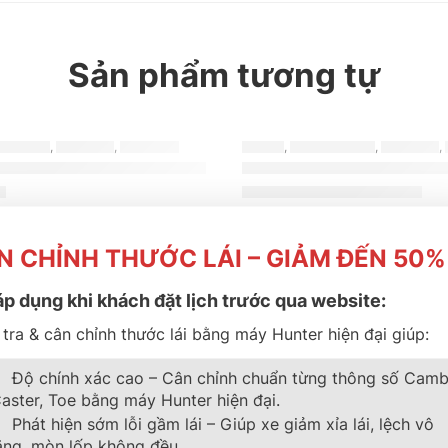
Sản phẩm tương tự
-13%
GESTONE
,
TURANZA
,
MỚI NHẤT
LỐP XE
,
BRIDGESTONE
,
TURANZA
,
RIDGESTONE 195/60R16 TURANZA T06
LỐP XE BRIDGESTONE 2
₫
2.350.000
₫
2.700.000
₫
o giá mới nhất? Nhấn vào đây
Cần nhận báo giá mới nhất? N
ngay
để trao đổi ngay
N CHỈNH THƯỚC LÁI – GIẢM ĐẾN 50%
áp dụng khi khách đặt lịch trước qua website:
tra & cân chỉnh thước lái bằng máy Hunter hiện đại giúp:
Độ chính xác cao – Cân chỉnh chuẩn từng thông số Camb
aster, Toe bằng máy Hunter hiện đại.
rợ khách hàng
Về Thành Phát
Phát hiện sớm lỗi gầm lái – Giúp xe giảm xỉa lái, lệch vô
ăng, mòn lốp không đều.