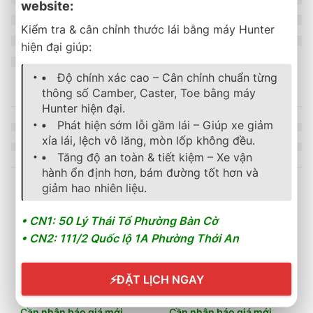
website:
Kiểm tra & cân chỉnh thước lái bằng máy Hunter
hiện đại giúp:
Độ chính xác cao – Cân chỉnh chuẩn từng
thông số Camber, Caster, Toe bằng máy
Hunter hiện đại.
Phát hiện sớm lỗi gầm lái – Giúp xe giảm
xỉa lái, lệch vô lăng, mòn lốp không đều.
Tăng độ an toàn & tiết kiệm – Xe vận
hành ổn định hơn, bám đường tốt hơn và
giảm hao nhiên liệu.
Sản phẩm tương tự
• CN1: 50 Lý Thái Tổ Phường Bàn Cờ
• CN2: 111/2 Quốc lộ 1A Phường Thới An
lốp xe
,
michelin
,
energy
,
mặc định
lốp xe
,
michelin
,
energy
,
mặc địn
Lốp Xe MICHELIN 185/65R15 88H Energy XM 2+
Lốp Xe MICHELIN 185/55R
⚡
ĐẶT LỊCH NGAY
2.214.000
₫
2.257.000
₫
Cần nhận báo giá mới
Cần nhận báo giá mới