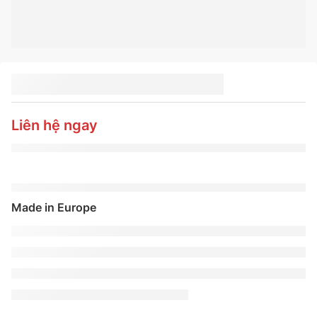
LỐP XE MICHELIN
305/30R21 104Y PILOT
SPORT 4S NAO
Liên hệ ngay
Made in Europe