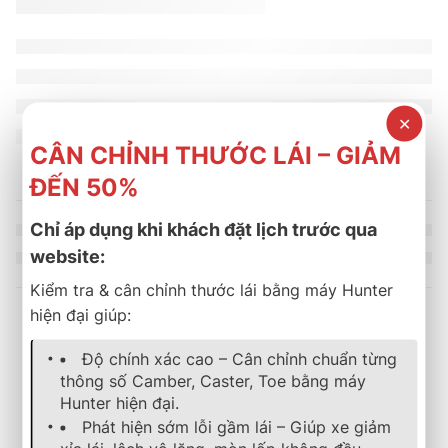
✕
CÂN CHỈNH THƯỚC LÁI – GIẢM
ĐẾN 50%
Chỉ áp dụng khi khách đặt lịch trước qua
website:
Kiểm tra & cân chỉnh thước lái bằng máy Hunter
hiện đại giúp:
Sản phẩm tương tự
Độ chính xác cao – Cân chỉnh chuẩn từng
thông số Camber, Caster, Toe bằng máy
Hunter hiện đại.
lốp xe
,
michelin
,
energy
,
mặc định
lốp xe
,
michelin
,
energy
,
mặc địn
Phát hiện sớm lỗi gầm lái – Giúp xe giảm
Lốp Xe MICHELIN 205/60R15 91V Energy XM 2+
Lốp Xe MICHELIN 175/70R