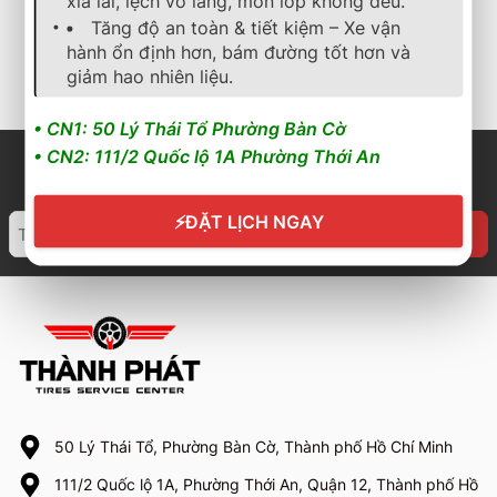
xỉa lái, lệch vô lăng, mòn lốp không đều.
2.533.000
₫
1.858.000
₫
Tăng độ an toàn & tiết kiệm – Xe vận
hành ổn định hơn, bám đường tốt hơn và
Cần nhận báo giá mới
Cần nhận báo giá mới
nhất? Nhấn vào đây để
nhất? Nhấn vào đây để
giảm hao nhiên liệu.
trao đổi ngay
trao đổi ngay
• CN1: 50 Lý Thái Tổ Phường Bàn Cờ
• CN2: 111/2 Quốc lộ 1A Phường Thới An
⚡
ĐẶT LỊCH NGAY
50 Lý Thái Tổ, Phường Bàn Cờ, Thành phố Hồ Chí Minh
111/2 Quốc lộ 1A, Phường Thới An, Quận 12, Thành phố Hồ