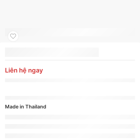
LỐP XE MICHELIN
195/60R15 88V
ENERGY XM 2+
Liên hệ ngay
THAILAND
Made in Thailand