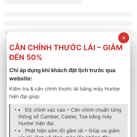
✕
CÂN CHỈNH THƯỚC LÁI – GIẢM
ĐẾN 50%
Chỉ áp dụng khi khách đặt lịch trước qua
website:
Kiểm tra & cân chỉnh thước lái bằng máy Hunter
hiện đại giúp:
Sản phẩm tương tự
Độ chính xác cao – Cân chỉnh chuẩn từng
thông số Camber, Caster, Toe bằng máy
Hunter hiện đại.
lốp xe
,
michelin
,
energy
,
mặc định
lốp xe
,
michelin
,
energy
,
mặc địn
Phát hiện sớm lỗi gầm lái – Giúp xe giảm
Lốp Xe MICHELIN 195/60R15 88V Energy XM 2+ Thai
Lốp Xe MICHELIN 175/65R