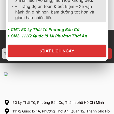
xỉa lái, lệch vô lăng, mòn lốp không đều.
2.214.000
₫
1.782.000
₫
Tăng độ an toàn & tiết kiệm – Xe vận
hành ổn định hơn, bám đường tốt hơn và
Cần nhận báo giá mới
Cần nhận báo giá mới
nhất? Nhấn vào đây để
nhất? Nhấn vào đây để
giảm hao nhiên liệu.
trao đổi ngay
trao đổi ngay
• CN1: 50 Lý Thái Tổ Phường Bàn Cờ
• CN2: 111/2 Quốc lộ 1A Phường Thới An
⚡
ĐẶT LỊCH NGAY
50 Lý Thái Tổ, Phường Bàn Cờ, Thành phố Hồ Chí Minh
111/2 Quốc lộ 1A, Phường Thới An, Quận 12, Thành phố Hồ