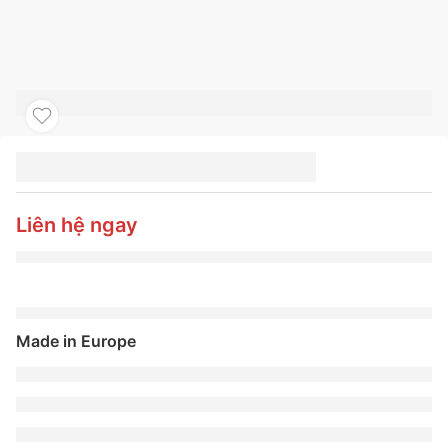
LỐP XE MICHELIN
255/50R19 107Y PILOT
SPORT 4 SUV
Liên hệ ngay
Made in Europe