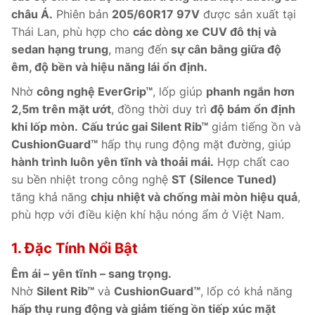
châu Á.
Phiên bản
205/60R17 97V
được sản xuất tại
Thái Lan, phù hợp cho
các dòng xe CUV đô thị và
sedan hạng trung
, mang đến
sự cân bằng giữa độ
êm, độ bền và hiệu năng lái ổn định.
Nhờ
công nghệ EverGrip™
, lốp giúp
phanh ngắn hơn
2,5m trên mặt ướt
, đồng thời duy trì
độ bám ổn định
khi lốp mòn.
Cấu trúc gai Silent Rib™
giảm tiếng ồn và
CushionGuard™
hấp thụ rung động mặt đường, giúp
hành trình luôn yên tĩnh và thoải mái.
Hợp chất cao
su bền nhiệt trong công nghệ
ST (Silence Tuned)
tăng khả năng
chịu nhiệt và chống mài mòn hiệu quả
,
phù hợp với điều kiện khí hậu nóng ẩm ở Việt Nam.
1. Đặc Tính Nổi Bật
Êm ái – yên tĩnh – sang trọng.
Nhờ
Silent Rib™
và
CushionGuard™
, lốp có khả năng
hấp thụ rung động và giảm tiếng ồn tiếp xúc mặt