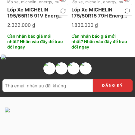
lốp xe
,
michelin
,
energy
,
mặc định
lốp xe
,
michelin
,
energy
,
mặc định
Lốp Xe MICHELIN
Lốp Xe MICHELIN
195/65R15 91V Energy
175/50R15 79H Energy
XM 2+ Thailand
XM 2+ Thailand
2.322.000
₫
1.836.000
₫
Cần nhận báo giá mới
Cần nhận báo giá mới
nhất? Nhấn vào đây để trao
nhất? Nhấn vào đây để trao
đổi ngay
đổi ngay