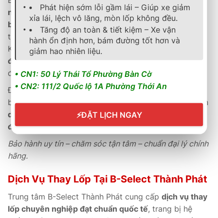
B-Select Thành Phát cam kết
bảo hành chính hãng 5
Phát hiện sớm lỗi gầm lái – Giúp xe giảm
năm
theo tiêu chuẩn Michelin, hỗ trợ
kích hoạt phiếu
xỉa lái, lệch vô lăng, mòn lốp không đều.
bảo hành điện tử nhanh chóng
và lưu trữ thông tin
Tăng độ an toàn & tiết kiệm – Xe vận
trực tuyến tiện lợi.
hành ổn định hơn, bám đường tốt hơn và
Khách hàng được
tư vấn kỹ thuật tận tâm
,
kiểm tra
giảm hao nhiên liệu.
định kỳ miễn phí
và
hướng dẫn sử dụng đúng cách
để đảm bảo hiệu suất vận hành tối ưu.
• CN1: 50 Lý Thái Tổ Phường Bàn Cờ
• CN2: 111/2 Quốc lộ 1A Phường Thới An
Đội ngũ kỹ thuật viên tại B-Select được đào tạo bài
bản theo tiêu chuẩn Michelin & Bridgestone, mang đến
dịch vụ chuyên nghiệp, chính xác và tận tâm hàng
⚡
ĐẶT LỊCH NGAY
đầu.
Bảo hành uy tín – chăm sóc tận tâm – chuẩn đại lý chính
hãng.
Dịch Vụ Thay Lốp Tại B-Select Thành Phát
Trung tâm B-Select Thành Phát cung cấp
dịch vụ thay
lốp chuyên nghiệp đạt chuẩn quốc tế
, trang bị hệ