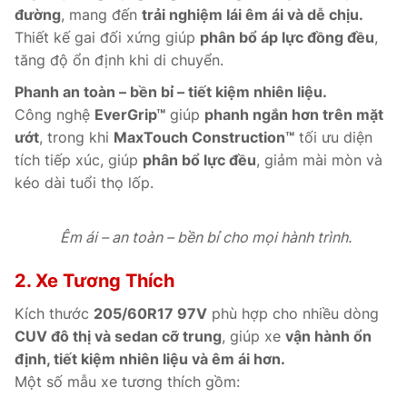
đường
, mang đến
trải nghiệm lái êm ái và dễ chịu.
Thiết kế gai đối xứng giúp
phân bổ áp lực đồng đều
,
tăng độ ổn định khi di chuyển.
Phanh an toàn – bền bỉ – tiết kiệm nhiên liệu.
Công nghệ
EverGrip™
giúp
phanh ngắn hơn trên mặt
ướt
, trong khi
MaxTouch Construction™
tối ưu diện
tích tiếp xúc, giúp
phân bổ lực đều
, giảm mài mòn và
kéo dài tuổi thọ lốp.
Êm ái – an toàn – bền bỉ cho mọi hành trình.
2. Xe Tương Thích
Kích thước
205/60R17 97V
phù hợp cho nhiều dòng
CUV đô thị và sedan cỡ trung
, giúp xe
vận hành ổn
định, tiết kiệm nhiên liệu và êm ái hơn.
Một số mẫu xe tương thích gồm: