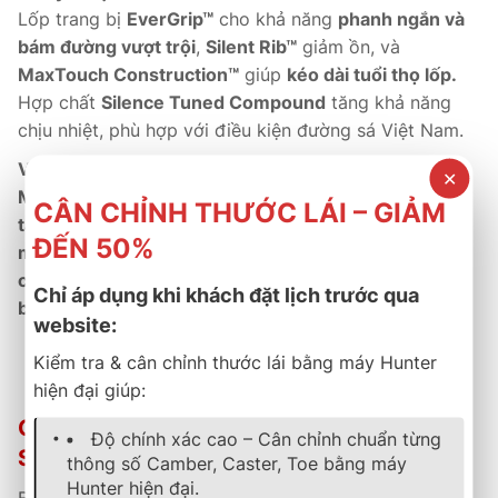
Lốp trang bị
EverGrip™
cho khả năng
phanh ngắn và
bám đường vượt trội
,
Silent Rib™
giảm ồn, và
MaxTouch Construction™
giúp
kéo dài tuổi thọ lốp.
Hợp chất
Silence Tuned Compound
tăng khả năng
chịu nhiệt, phù hợp với điều kiện đường sá Việt Nam.
Về thương mại:
✕
Michelin Primacy 4 ST
là dòng
phân phối chính hãng
CÂN CHỈNH THƯỚC LÁI – GIẢM
tại Việt Nam
, đi kèm
bảo hành 5 năm
và
dịch vụ hậu
ĐẾN 50%
mãi tận tâm.
Đây là sản phẩm
được nhiều hãng xe
chọn làm trang bị nguyên bản (OE)
nhờ
độ êm, độ
Chỉ áp dụng khi khách đặt lịch trước qua
bền và hiệu năng ổn định.
website:
Kiểm tra & cân chỉnh thước lái bằng máy Hunter
Êm ái – bền bỉ – sang trọng chuẩn Michelin toàn cầu.
hiện đại giúp:
Chính Sách Bảo Hành & Hậu Mãi Tại B-
Độ chính xác cao – Cân chỉnh chuẩn từng
Select Thành Phát
thông số Camber, Caster, Toe bằng máy
Hunter hiện đại.