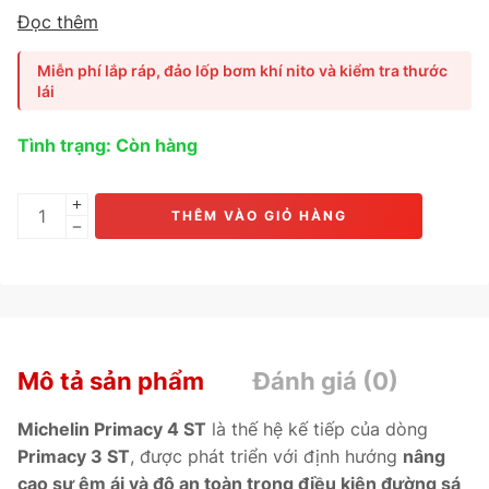
và CUV đô thị
, mang lại
độ êm ái, phanh an toàn và độ bền
Đọc thêm
vượt trội.
Ứng dụng
công nghệ EverGrip™ và Silent Rib™
,
giúp
phanh ngắn hơn, giảm tiếng ồn và tăng tuổi thọ lốp.
Miễn phí lắp ráp, đảo lốp bơm khí nito và kiểm tra thước
Phù hợp cho
Mazda CX-3, Toyota Corolla Cross, Honda
lái
HR-V, Hyundai Kona, Kia Seltos.
Tình trạng: Còn hàng
THÊM VÀO GIỎ HÀNG
Mô tả sản phẩm
Đánh giá (0)
Michelin Primacy 4 ST
là thế hệ kế tiếp của dòng
Primacy 3 ST
, được phát triển với định hướng
nâng
cao sự êm ái và độ an toàn trong điều kiện đường sá