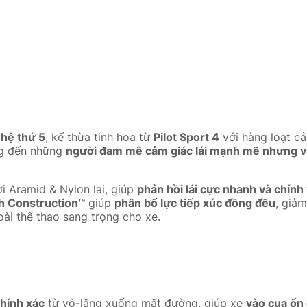
 hệ thứ 5
, kế thừa tinh hoa từ
Pilot Sport 4
với hàng loạt cả
ng đến những
người đam mê cảm giác lái mạnh mẽ nhưng vẫ
i Aramid & Nylon lai, giúp
phản hồi lái cực nhanh và chính 
 Construction™
giúp
phân bổ lực tiếp xúc đồng đều
, giảm
oài thể thao sang trọng cho xe.
chính xác
từ vô-lăng xuống mặt đường, giúp xe
vào cua ổn 