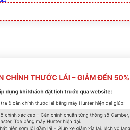
N CHỈNH THƯỚC LÁI – GIẢM ĐẾN 50%
áp dụng khi khách đặt lịch trước qua website:
 PILOT SPORT 5
tra & cân chỉnh thước lái bằng máy Hunter hiện đại giúp:
ộ chính xác cao – Cân chỉnh chuẩn từng thông số Camber,
aster, Toe bằng máy Hunter hiện đại.
hát hiện sớm lỗi gầm lái – Giúp xe giảm xỉa lái, lệch vô lăng