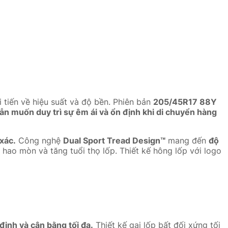
i tiến về hiệu suất và độ bền. Phiên bản
205/45R17 88Y
n muốn duy trì sự êm ái và ổn định khi di chuyển hàng
xác.
Công nghệ
Dual Sport Tread Design™
mang đến
độ
 hao mòn và tăng tuổi thọ lốp. Thiết kế hông lốp với logo
định và cân bằng tối đa.
Thiết kế gai lốp bất đối xứng tối