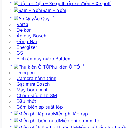
Lốp xe điện – Xe golf
Săm – Yếm
Ác Quy
Varta
Delkor
Ác quy Bosch
Đồng Nai
Energizer
GS
Bình ác quy nước Bolden
Phụ kiện Ô TÔ
Dụng cụ
Camera hành trình
Gạt mưa Bosch
Máy bơm mini
Chăm sốc ô tô 3M
Dầu nhớt
Cảm biến áp suất lốp
Miễn phí lắp ráp
Miễn phí bơm ni tơ
Miễn phí kiểm tra thước 