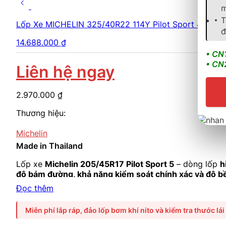
m
T
Lốp Xe MICHELIN 325/40R22 114Y Pilot Sport 4 SUV
đ
14.688.000
₫
• CN
• CN
Liên hệ ngay
2.970.000
₫
Thương hiệu:
Michelin
Made in Thailand
Lốp xe
Michelin 205/45R17 Pilot Sport 5
– dòng lốp
h
độ bám đường, khả năng kiểm soát chính xác và độ bề
Mazda 3 Sport, Honda Civic RS, Kia Cerato GT, Hyunda
Đọc thêm
Miễn phí lắp ráp, đảo lốp bơm khí nito và kiểm tra thước lái