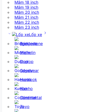
Mâm 18 inch
Mâm 19 inch
Mâm 20 inch
Mâm 21 inch
Mâm 22 inch
Mâm 23 inch
Lốp xe
Bridgestone
Michelin
Dunlop
Goodyear
Hankook
Kumho
Continental
Toyo