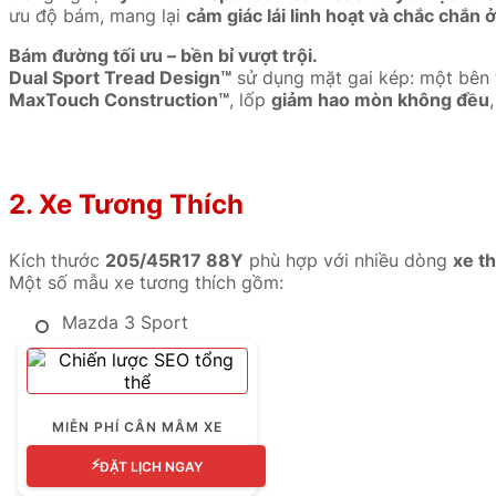
ưu độ bám, mang lại
cảm giác lái linh hoạt và chắc chắn ở
Bám đường tối ưu – bền bỉ vượt trội.
Dual Sport Tread Design™
sử dụng mặt gai kép: một bên 
MaxTouch Construction™
, lốp
giảm hao mòn không đều
2. Xe Tương Thích
Kích thước
205/45R17 88Y
phù hợp với nhiều dòng
xe t
Một số mẫu xe tương thích gồm:
Mazda 3 Sport
Honda Civic RS
Hyundai Elantra Sport
MIỄN PHÍ CÂN MÂM XE
Kia Cerato GT
⚡
ĐẶT LỊCH NGAY
Mini Cooper S