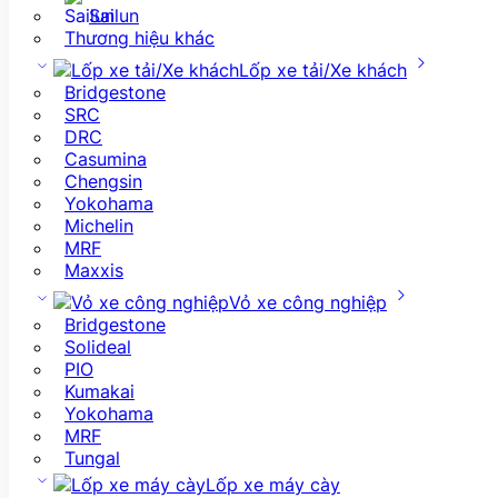
Sailun
Thương hiệu khác
Lốp xe tải/Xe khách
Bridgestone
SRC
DRC
Casumina
Chengsin
Yokohama
Michelin
MRF
Maxxis
Vỏ xe công nghiệp
Bridgestone
Solideal
PIO
Kumakai
Yokohama
MRF
Tungal
Lốp xe máy cày