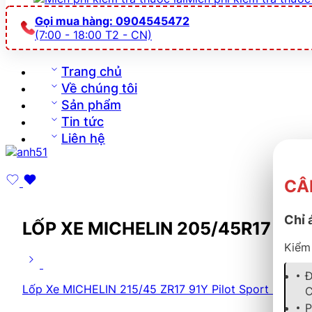
Gọi mua hàng: 0904545472
(7:00 - 18:00 T2 - CN)
Trang chủ
Về chúng tôi
Sản phẩm
Tin tức
Liên hệ
CÂ
Chỉ 
LỐP XE MICHELIN 205/45R17 88Y
Kiểm 
Đ
Lốp Xe MICHELIN 215/45 ZR17 91Y Pilot Sport 5
C
P