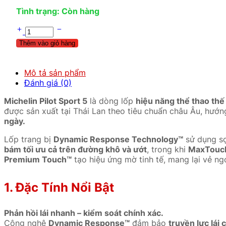
Tình trạng: Còn hàng
Thêm vào giỏ hàng
Mô tả sản phẩm
Đánh giá (0)
Michelin Pilot Sport 5
là dòng lốp
hiệu năng thể thao thế
được sản xuất tại Thái Lan theo tiêu chuẩn châu Âu, hướ
ngày.
Lốp trang bị
Dynamic Response Technology™
sử dụng sợ
bám tối ưu cả trên đường khô và ướt
, trong khi
MaxTouch
Premium Touch™
tạo hiệu ứng mờ tinh tế, mang lại vẻ ng
1. Đặc Tính Nổi Bật
Phản hồi lái nhanh – kiểm soát chính xác.
Công nghệ
Dynamic Response™
đảm bảo
truyền lực lái 