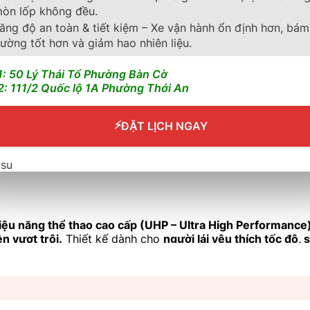
òn lốp không đều.
ăng độ an toàn & tiết kiệm – Xe vận hành ổn định hơn, bám
ường tốt hơn và giảm hao nhiên liệu.
1: 50 Lý Thái Tổ Phường Bàn Cờ
2: 111/2 Quốc lộ 1A Phường Thới An
⚡
ĐẶT LỊCH NGAY
iệu năng thể thao cao cấp (UHP – Ultra High Performance
n vượt trội.
Thiết kế dành cho
người lái yêu thích tốc độ, 
i Elantra Sport, Mini Cooper S.