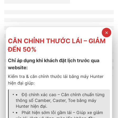
✕
CÂN CHỈNH THƯỚC LÁI – GIẢM
ĐẾN 50%
Chỉ áp dụng khi khách đặt lịch trước qua
website:
Kiểm tra & cân chỉnh thước lái bằng máy Hunter
hiện đại giúp:
Sản phẩm tương tự
Độ chính xác cao – Cân chỉnh chuẩn từng
thông số Camber, Caster, Toe bằng máy
Hunter hiện đại.
-23%
lốp xe
,
bridgestone
,
turanza
lốp xe
,
bridgestone
,
dualer
,
mới 
Phát hiện sớm lỗi gầm lái – Giúp xe giảm
LỐP XE BRIDGESTONE 215/60R17 TURANZA T06 IN