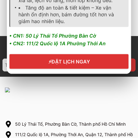
xỉa lái, lệch vô lăng, mòn lốp không đều.
3.150.000
₫
3.800.000
₫
4.920.000
₫
Tăng độ an toàn & tiết kiệm – Xe vận
hành ổn định hơn, bám đường tốt hơn và
Cần nhận báo giá mới
Cần nhận báo giá mới
nhất? Nhấn vào đây để
nhất? Nhấn vào đây để
giảm hao nhiên liệu.
trao đổi ngay
trao đổi ngay
• CN1: 50 Lý Thái Tổ Phường Bàn Cờ
• CN2: 111/2 Quốc lộ 1A Phường Thới An
⚡
ĐẶT LỊCH NGAY
50 Lý Thái Tổ, Phường Bàn Cờ, Thành phố Hồ Chí Minh
111/2 Quốc lộ 1A, Phường Thới An, Quận 12, Thành phố Hồ