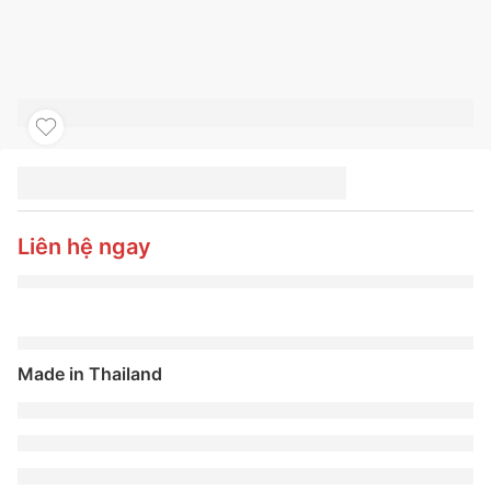
LỐP XE MICHELIN 185
14C 102/100R AGILIS 3
RC
Liên hệ ngay
Made in Thailand