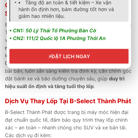
Tăng độ an toàn & tiết kiệm – Xe vận
Chính Sách Bảo Hành & Hậu Mãi Tại B-
hành ổn định hơn, bám đường tốt hơn và
Select Thành Phát
giảm hao nhiên liệu.
B-Select Thành Phát là đại lý ủy quyền chính hãng của
• CN1: 50 Lý Thái Tổ Phường Bàn Cờ
Toyo Tires Việt Nam, cung cấp sản phẩm chính hãng
• CN2: 111/2 Quốc lộ 1A Phường Thới An
với phiếu bảo hành điện tử và hỗ trợ
kích hoạt online
nhanh chóng
, giúp đảm bảo quyền lợi tối đa cho
khách hàng.
⚡
ĐẶT LỊCH NGAY
Đội ngũ kỹ thuật viên đạt chuẩn Toyo, được đào tạo
bài bản, luôn sẵn sàng kiểm tra định kỳ, cân chỉnh góc
đặt bánh xe và bảo dưỡng chuyên sâu, giúp
duy trì
hiệu suất ổn định và tăng tuổi thọ lốp
.
Dịch Vụ Thay Lốp Tại B-Select Thành Phát
B-Select Thành Phát được trang bị máy móc hiện đại
đạt chuẩn quốc tế, đảm bảo quy trình thay lốp chính
xác – an toàn – nhanh chóng cho SUV và xe bán tải.
Các dịch vụ đi kèm: