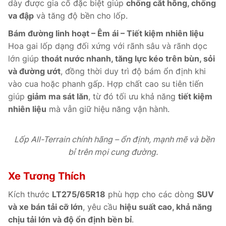
dày được gia cố đặc biệt giúp
chống cắt hông, chống
va đập
và tăng độ bền cho lốp.
Bám đường linh hoạt – Êm ái – Tiết kiệm nhiên liệu
Hoa gai lốp dạng đối xứng với rãnh sâu và rãnh dọc
lớn giúp
thoát nước nhanh, tăng lực kéo trên bùn, sỏi
và đường ướt
, đồng thời duy trì độ bám ổn định khi
vào cua hoặc phanh gấp. Hợp chất cao su tiên tiến
giúp
giảm ma sát lăn
, từ đó tối ưu khả năng
tiết kiệm
nhiên liệu
mà vẫn giữ hiệu năng vận hành.
Lốp All-Terrain chính hãng – ổn định, mạnh mẽ và bền
bỉ trên mọi cung đường.
Xe Tương Thích
Kích thước
LT275/65R18
phù hợp cho các dòng
SUV
và xe bán tải cỡ lớn
, yêu cầu
hiệu suất cao, khả năng
chịu tải lớn và độ ổn định bền bỉ
.