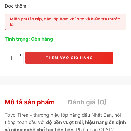
lớn, mang lại
hiệu suất mạnh mẽ, bền bỉ và khả năng bám
Đọc thêm
đường vượt trội
trên mọi loại địa hình. Sản phẩm tích hợp
hợp chất cao su thế hệ mới giúp
chống cắt hông, giảm
Miễn phí lắp ráp, đảo lốp bơm khí nito và kiểm tra thước
tiếng ồn và tiết kiệm nhiên liệu
. Phù hợp cho các mẫu xe
lái
như Toyota Hilux, Ford Ranger, Nissan Navara, Mitsubishi
Triton, Isuzu D-Max.
Tình trạng: Còn hàng
THÊM VÀO GIỎ HÀNG
Mô tả sản phẩm
Đánh giá (0)
Toyo Tires – thương hiệu lốp hàng đầu Nhật Bản, nổi
tiếng toàn cầu với
độ bền vượt trội, hiệu năng ổn định
và công nghệ chế tạo tiên tiến
. Phiên bản OPAT2