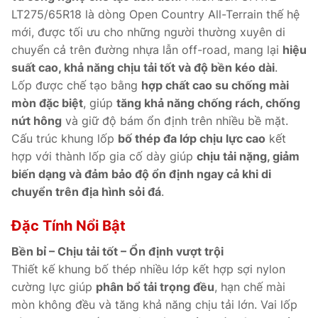
LT275/65R18 là dòng Open Country All-Terrain thế hệ
mới, được tối ưu cho những người thường xuyên di
chuyển cả trên đường nhựa lẫn off-road, mang lại
hiệu
suất cao, khả năng chịu tải tốt và độ bền kéo dài
.
Lốp được chế tạo bằng
hợp chất cao su chống mài
mòn đặc biệt
, giúp
tăng khả năng chống rách, chống
nứt hông
và giữ độ bám ổn định trên nhiều bề mặt.
Cấu trúc khung lốp
bố thép đa lớp chịu lực cao
kết
hợp với thành lốp gia cố dày giúp
chịu tải nặng, giảm
biến dạng và đảm bảo độ ổn định ngay cả khi di
chuyển trên địa hình sỏi đá
.
Đặc Tính Nổi Bật
Bền bỉ – Chịu tải tốt – Ổn định vượt trội
Thiết kế khung bố thép nhiều lớp kết hợp sợi nylon
cường lực giúp
phân bổ tải trọng đều
, hạn chế mài
mòn không đều và tăng khả năng chịu tải lớn. Vai lốp