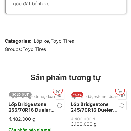
góc đặt bánh xe
Categories:
Lốp xe
,
Toyo Tires
Groups:
Toyo Tires
Sản phẩm tương tự
SOLD OUT
-30%
lốp xe
,
bridgestone
,
dualer
lốp xe
,
bridgestone
,
dualer
Lốp Bridgestone
Lốp Bridgestone
255/70R16 Dueler
245/70R16 Dueler
685
689
4.482.000
₫
4.400.000
₫
3.100.000
₫
Cần nhận báo giá mới