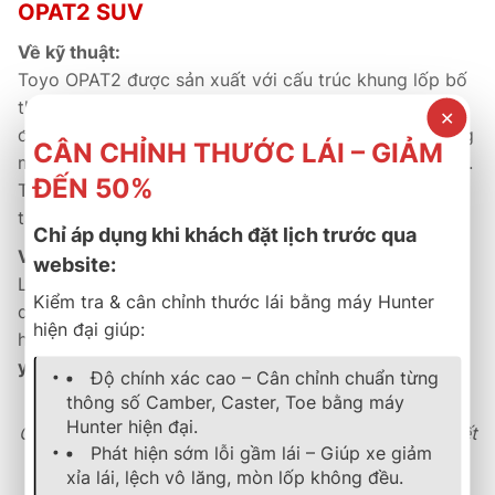
OPAT2 SUV
Về kỹ thuật:
Toyo OPAT2 được sản xuất với cấu trúc khung lốp bố
thép nhiều lớp kết hợp hợp chất cao su chịu lực cao,
✕
đảm bảo
độ bền vượt trội
, khả năng bám đường trong
CÂN CHỈNH THƯỚC LÁI – GIẢM
mọi điều kiện và vận hành êm ái trong mọi tình huống.
ĐẾN 50%
Thiết kế gai lốp hiện đại giúp
giảm rung, giảm ồn
và
tăng độ ổn định khi xe vận hành tốc độ cao.
Chỉ áp dụng khi khách đặt lịch trước qua
Về thương mại:
website:
Là dòng All-Terrain cao cấp của Toyo, OPAT2 đi kèm
Kiểm tra & cân chỉnh thước lái bằng máy Hunter
dịch vụ bảo hành chính hãng, cùng hệ thống đại lý và
hiện đại giúp:
hậu mãi chuyên nghiệp tại Việt Nam, giúp khách hàng
yên tâm sử dụng lâu dài
.
Độ chính xác cao – Cân chỉnh chuẩn từng
thông số Camber, Caster, Toe bằng máy
Hunter hiện đại.
Chất lượng Nhật Bản – hiệu suất mạnh mẽ, bền bỉ và tiết
Phát hiện sớm lỗi gầm lái – Giúp xe giảm
kiệm nhiên liệu vượt trội.
xỉa lái, lệch vô lăng, mòn lốp không đều.