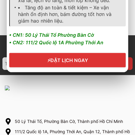
xỉa lái, lệch vô lăng, mòn lốp không đều.
1.850.000
₫
4.482.000
₫
Tăng độ an toàn & tiết kiệm – Xe vận
hành ổn định hơn, bám đường tốt hơn và
Cần nhận báo giá mới
Cần nhận báo giá mới
nhất? Nhấn vào đây để
nhất? Nhấn vào đây để
giảm hao nhiên liệu.
trao đổi ngay
trao đổi ngay
• CN1: 50 Lý Thái Tổ Phường Bàn Cờ
• CN2: 111/2 Quốc lộ 1A Phường Thới An
⚡
ĐẶT LỊCH NGAY
50 Lý Thái Tổ, Phường Bàn Cờ, Thành phố Hồ Chí Minh
111/2 Quốc lộ 1A, Phường Thới An, Quận 12, Thành phố Hồ