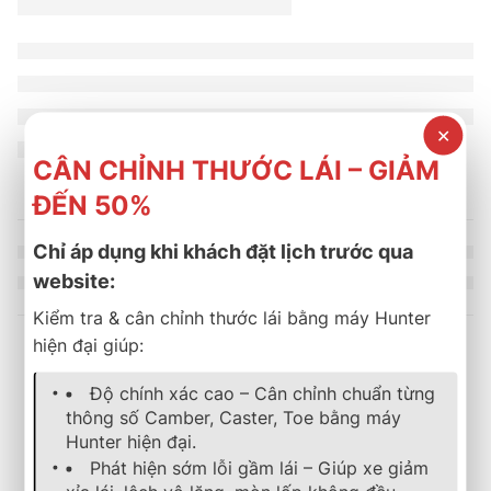
✕
CÂN CHỈNH THƯỚC LÁI – GIẢM
ĐẾN 50%
Chỉ áp dụng khi khách đặt lịch trước qua
website:
Kiểm tra & cân chỉnh thước lái bằng máy Hunter
hiện đại giúp:
Sản phẩm tương tự
Độ chính xác cao – Cân chỉnh chuẩn từng
thông số Camber, Caster, Toe bằng máy
Hunter hiện đại.
SOLD OUT
lốp xe
,
bridgestone
,
turanza
,
mới nhất
lốp xe
,
bridgestone
,
dualer
Phát hiện sớm lỗi gầm lái – Giúp xe giảm
LỐP XE BRIDGESTONE 205/65R15 TURANZA T06
Lốp Bridgestone 255/70R