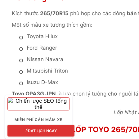
Kích thước
265/70R15
phù hợp cho các dòng
bán 
Một số mẫu xe tương thích gồm:
Toyota Hilux
Ford Ranger
Nissan Navara
Mitsubishi Triton
Isuzu D-Max
Toyo OPA3G JPN
là lựa chọn lý tưởng cho người lá
đô thị đến off-road.
Lốp Nhật B
MIỄN PHÍ CÂN MÂM XE
Lý Do Nên Chọn LỐP TOYO 265/7
⚡
ĐẶT LỊCH NGAY