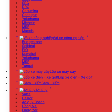
SRC
DRC
Casumina
Chengsin
Yokohama
Michelin
MRF
Maxxis
Vỏ xe công nghiệp
Bridgestone
Solideal
PIO
Kumakai
Yokohama
MRF
Tungal
Lốp xe máy cày
Lốp xe điện – Xe golf
Săm – Yếm
Ác Quy
Varta
Delkor
Ác quy Bosch
Đồng Nai
Energizer