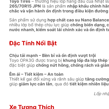
Toyo Tires
– thương hiệu lốp hàng đầu của Nhật Bả
265/70R15 JPN
là sản phẩm
nhập khẩu chính hã
chắc và vận hành ổn định trong điều kiện đường
Sản phẩm sử dụng
hợp chất cao su Nano Balan
nhiều lớp bố thép chịu lực giúp
chống biến dạng, c
nước nhanh, kiểm soát lái chính xác và ổn định t
Đặc Tính Nổi Bật
Chịu tải mạnh – Bền bỉ và ổn định vượt trội
Toyo OPA3G được trang bị
khung lốp đa lớp thép 
đặc biệt giúp
chống nứt hông, chống rách và giả
Êm ái – Tiết kiệm – An toàn
Thiết kế gai đối xứng và rãnh sâu giúp
tăng cường 
giúp
giảm lực cản lăn
, qua đó
tiết kiệm nhiên liệu
Lốp nhập
Xe Tương Thích