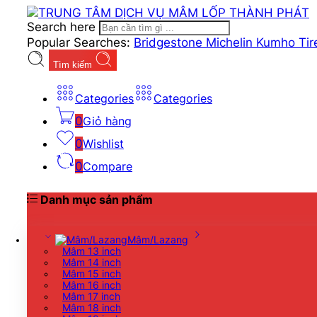
Search here
Popular Searches:
Bridgestone
Michelin
Kumho Ti
Tìm kiếm
Categories
Categories
0
Giỏ hàng
0
Wishlist
0
Compare
Danh mục sản phẩm
Mâm/Lazang
Mâm 13 inch
Mâm 14 inch
Mâm 15 inch
Mâm 16 inch
Mâm 17 inch
Mâm 18 inch