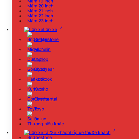
Mâm 19 inch
Mâm 20 inch
Mâm 21 inch
Mâm 22 inch
Mâm 23 inch
Lốp xe
Bridgestone
Michelin
Dunlop
Goodyear
Hankook
Kumho
Continental
Toyo
Sailun
Thương hiệu khác
Lốp xe tải/Xe khách
Bridgestone