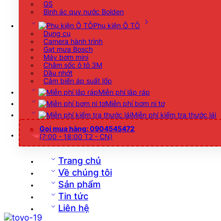
GS
Bình ác quy nước Bolden
Phụ kiện Ô TÔ
Dụng cụ
Camera hành trình
Gạt mưa Bosch
Máy bơm mini
Chăm sốc ô tô 3M
Dầu nhớt
Cảm biến áp suất lốp
Miễn phí lắp ráp
Miễn phí bơm ni tơ
Miễn phí kiểm tra thước lái
Gọi mua hàng: 0904545472
(7:00 - 18:00 T2 - CN)
Trang chủ
Về chúng tôi
Sản phẩm
Tin tức
Liên hệ