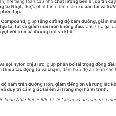
n, nổi tiếng toàn cầu nhờ
chất lượng bền bỉ, độ tin cậ
ng từ Nhật
, được phát triển dành cho
xe bán tải và SU
 phức tạp.
ce Compound
, giúp
tăng cường độ bám đường, giảm ma sá
hịu tải tốt và giảm mài mòn không đều.
Cấu trúc gai đ
uyệt vời trên cả đường ướt và khô.
và sợi nylon chịu lực
, giúp
phân bổ tải trọng đồng đều
m thiểu tác động từ va chạm
, đảm bảo độ an toàn cao t
độ bám trên đường trơn, giảm tiếng ồn và rung lắc kh
 và duy trì cảm giác lái êm ái trong mọi hành trình.
 khẩu Nhật Bản – Bền bỉ, tiết kiệm và an toàn trên mọi 