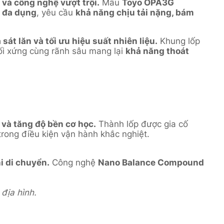
y và công nghệ vượt trội.
Mẫu
Toyo OPA3G
V đa dụng
, yêu cầu
khả năng chịu tải nặng, bám
t lăn và tối ưu hiệu suất nhiên liệu.
Khung lốp
ối xứng cùng rãnh sâu mang lại
khả năng thoát
 và tăng độ bền cơ học.
Thành lốp được gia cố
rong điều kiện vận hành khắc nghiệt.
i di chuyển.
Công nghệ
Nano Balance Compound
địa hình.