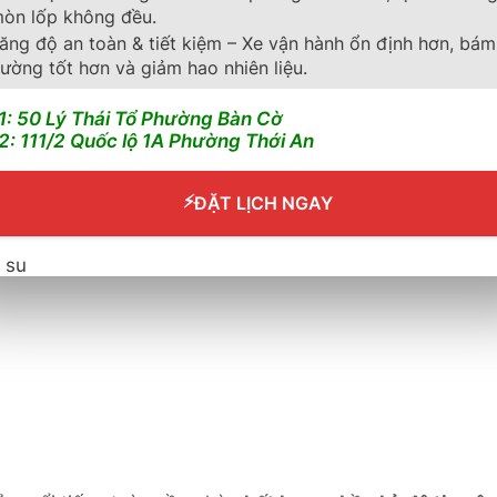
òn lốp không đều.
ăng độ an toàn & tiết kiệm – Xe vận hành ổn định hơn, bám
ường tốt hơn và giảm hao nhiên liệu.
1: 50 Lý Thái Tổ Phường Bàn Cờ
 cao cấp từ Nhật Bản
, được thiết kế đặc biệt cho
xe bá
2: 111/2 Quốc lộ 1A Phường Thới An
c trên mọi loại địa hình.
Với công nghệ chế tạo tiên t
, vận hành ổn định và độ an toàn tối đa.
Phù hợp cho c
⚡
ĐẶT LỊCH NGAY
áp ứng nhu cầu di chuyển linh hoạt và mạnh mẽ cả on-r