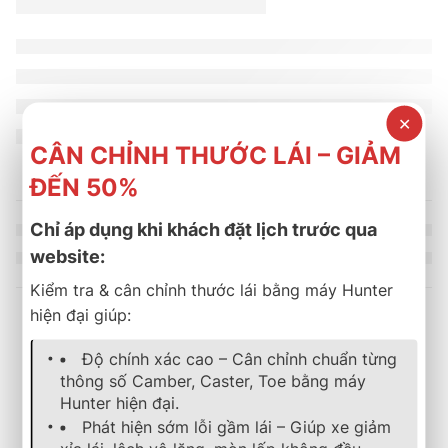
✕
CÂN CHỈNH THƯỚC LÁI – GIẢM
ĐẾN 50%
Chỉ áp dụng khi khách đặt lịch trước qua
website:
Kiểm tra & cân chỉnh thước lái bằng máy Hunter
hiện đại giúp:
Sản phẩm tương tự
Độ chính xác cao – Cân chỉnh chuẩn từng
thông số Camber, Caster, Toe bằng máy
Hunter hiện đại.
SOLD OUT
-30%
lốp xe
,
bridgestone
,
dualer
lốp xe
,
bridgestone
,
ecopia
Phát hiện sớm lỗi gầm lái – Giúp xe giảm
Lốp Xe Bridgestone 205/
Lốp Bridgestone 245/70R16 Dueler 689