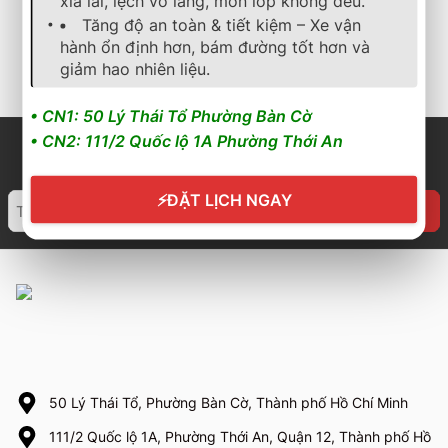
xỉa lái, lệch vô lăng, mòn lốp không đều.
3.100.000
₫
2.667.600
₫
4.400.000
₫
Tăng độ an toàn & tiết kiệm – Xe vận
hành ổn định hơn, bám đường tốt hơn và
Cần nhận báo giá mới
Cần nhận báo giá mới
nhất? Nhấn vào đây để
nhất? Nhấn vào đây để
giảm hao nhiên liệu.
trao đổi ngay
trao đổi ngay
• CN1: 50 Lý Thái Tổ Phường Bàn Cờ
• CN2: 111/2 Quốc lộ 1A Phường Thới An
⚡
ĐẶT LỊCH NGAY
50 Lý Thái Tổ, Phường Bàn Cờ, Thành phố Hồ Chí Minh
111/2 Quốc lộ 1A, Phường Thới An, Quận 12, Thành phố Hồ