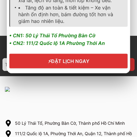
xỉa lái, lệch vô lăng, mòn lốp không đều.
2.600.000
₫
2.550.000
₫
2.916.000
₫
2.862.000
₫
Tăng độ an toàn & tiết kiệm – Xe vận
hành ổn định hơn, bám đường tốt hơn và
Cần nhận báo giá mới
Cần nhận báo giá mới
nhất? Nhấn vào đây để trao
nhất? Nhấn vào đây để trao
giảm hao nhiên liệu.
đổi ngay
đổi ngay
• CN1: 50 Lý Thái Tổ Phường Bàn Cờ
• CN2: 111/2 Quốc lộ 1A Phường Thới An
⚡
ĐẶT LỊCH NGAY
50 Lý Thái Tổ, Phường Bàn Cờ, Thành phố Hồ Chí Minh
111/2 Quốc lộ 1A, Phường Thới An, Quận 12, Thành phố Hồ