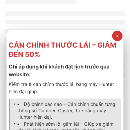
✕
CÂN CHỈNH THƯỚC LÁI – GIẢM
ĐẾN 50%
Chỉ áp dụng khi khách đặt lịch trước qua
website:
Kiểm tra & cân chỉnh thước lái bằng máy Hunter
hiện đại giúp:
Sản phẩm tương tự
Độ chính xác cao – Cân chỉnh chuẩn từng
thông số Camber, Caster, Toe bằng máy
Hunter hiện đại.
-11%
-11%
lốp xe
,
bridgestone
,
turanza
,
mới nhất
lốp xe
,
bridgestone
,
turanza
,
mới
Phát hiện sớm lỗi gầm lái – Giúp xe giảm
LỐP XE BRIDGESTONE 205/55R17 TURANZA T06
LỐP XE BRIDGESTONE 20