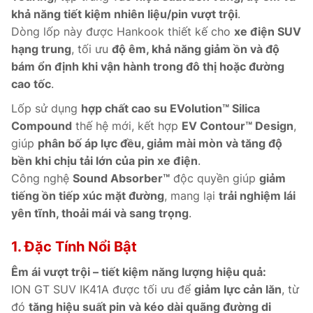
khả năng tiết kiệm nhiên liệu/pin vượt trội
.
Dòng lốp này được Hankook thiết kế cho
xe điện SUV
hạng trung
, tối ưu
độ êm, khả năng giảm ồn và độ
bám ổn định khi vận hành trong đô thị hoặc đường
cao tốc
.
Lốp sử dụng
hợp chất cao su EVolution™ Silica
Compound
thế hệ mới, kết hợp
EV Contour™ Design
,
giúp
phân bố áp lực đều, giảm mài mòn và tăng độ
bền khi chịu tải lớn của pin xe điện
.
Công nghệ
Sound Absorber™
độc quyền giúp
giảm
tiếng ồn tiếp xúc mặt đường
, mang lại
trải nghiệm lái
yên tĩnh, thoải mái và sang trọng
.
1. Đặc Tính Nổi Bật
Êm ái vượt trội – tiết kiệm năng lượng hiệu quả:
ION GT SUV IK41A được tối ưu để
giảm lực cản lăn
, từ
đó
tăng hiệu suất pin và kéo dài quãng đường di