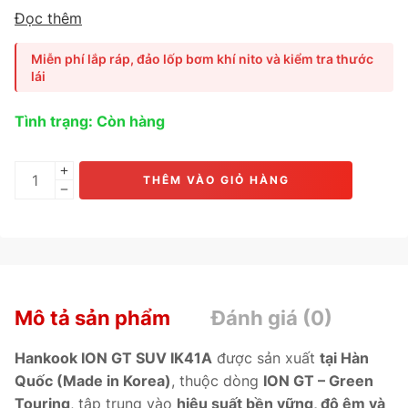
triển
chuyên biệt cho xe điện SUV và Crossover tầm
Đọc thêm
trung
, mang lại
độ êm vượt trội, khả năng tiết kiệm năng
lượng tối ưu và độ bám vững chắc trong mọi điều kiện
Miễn phí lắp ráp, đảo lốp bơm khí nito và kiểm tra thước
vận hành
. Đây là lựa chọn lý tưởng cho các mẫu xe như
lái
Hyundai Kona Electric, Kia Niro EV, VinFast VF6, Toyota
Corolla Cross Hybrid, MG ZS EV
.
Tình trạng: Còn hàng
THÊM VÀO GIỎ HÀNG
Mô tả sản phẩm
Đánh giá (0)
Hankook ION GT SUV IK41A
được sản xuất
tại Hàn
Quốc (Made in Korea)
, thuộc dòng
ION GT – Green
Touring
, tập trung vào
hiệu suất bền vững, độ êm và