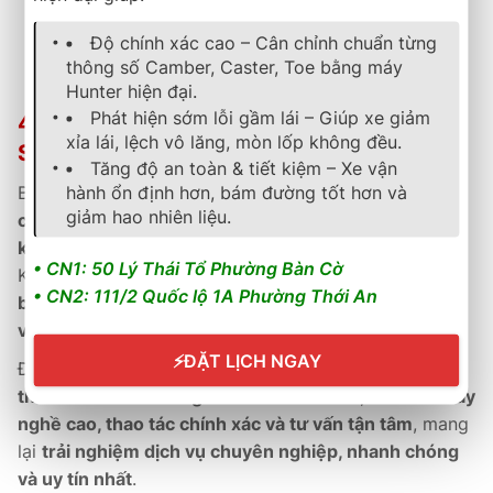
Độ chính xác cao – Cân chỉnh chuẩn từng
Tiết kiệm năng lượng – bền bỉ – êm ái – thân thiện môi
thông số Camber, Caster, Toe bằng máy
trường.
Hunter hiện đại.
Phát hiện sớm lỗi gầm lái – Giúp xe giảm
4. Chính Sách Bảo Hành & Hậu Mãi Tại B-
xỉa lái, lệch vô lăng, mòn lốp không đều.
Select Thành Phát
Tăng độ an toàn & tiết kiệm – Xe vận
hành ổn định hơn, bám đường tốt hơn và
B-Select Thành Phát cam kết
phân phối sản phẩm
giảm hao nhiên liệu.
chính hãng 100%
, đi kèm
phiếu bảo hành điện tử và
kích hoạt online
qua hệ thống Hankook Việt Nam.
• CN1: 50 Lý Thái Tổ Phường Bàn Cờ
Khách hàng được
kiểm tra định kỳ, cân bằng động và
• CN2: 111/2 Quốc lộ 1A Phường Thới An
bơm ni-tơ miễn phí
, giúp
duy trì hiệu suất vận hành
và kéo dài tuổi thọ lốp
.
⚡
ĐẶT LỊCH NGAY
Đội ngũ kỹ thuật viên tại Thành Phát được
đào tạo
theo tiêu chuẩn Bridgestone & Hankook
, đảm bảo
tay
nghề cao, thao tác chính xác và tư vấn tận tâm
, mang
lại
trải nghiệm dịch vụ chuyên nghiệp, nhanh chóng
và uy tín nhất
.