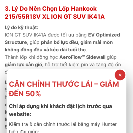
3. Lý Do Nên Chọn Lốp Hankook
215/55R18V XL ION GT SUV IK41A
Lý do kỹ thuật:
ION GT SUV IK41A được tối ưu bằng
EV Optimized
Structure
, giúp
phân bổ lực đều, giảm mài mòn
không đồng đều và kéo dài tuổi thọ
.
Thành lốp khí động học
AeroFlow™ Sidewall
giúp
giảm lực cản gió
, hỗ trợ tiết kiệm pin và tăng độ ổn
định thân xe khi chạy tốc độ cao.
✕
Lý do thương mại:
CÂN CHỈNH THƯỚC LÁI – GIẢM
Sản phẩm
phân phối chính hãng tại Việt Nam
, bảo
ĐẾN 50%
hành
5 năm
, hỗ trợ đổi mới nếu có lỗi kỹ thuật. Với
chất lượng toàn cầu, độ êm vượt trội và khả năng tiết
Chỉ áp dụng khi khách đặt lịch trước qua
kiệm năng lượng xuất sắc
, ION GT SUV IK41A là
sự
website:
lựa chọn hàng đầu cho người dùng xe điện và hybrid
Kiểm tra & cân chỉnh thước lái bằng máy Hunter
SUV
.
hiện đại giúp: