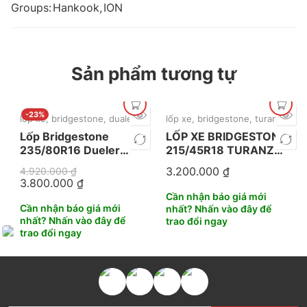
Groups:
Hankook
,
ION
Sản phẩm tương tự
-23%
lốp xe
,
bridgestone
,
dualer
,
mới nhất
lốp xe
,
bridgestone
,
turanza
,
mới
Lốp Bridgestone
LỐP XE BRIDGESTONE
235/80R16 Dueler
215/45R18 TURANZA
689
T06
3.200.000
₫
4.920.000
₫
3.800.000
₫
Cần nhận báo giá mới
Cần nhận báo giá mới
nhất? Nhấn vào đây để
nhất? Nhấn vào đây để
trao đổi ngay
trao đổi ngay