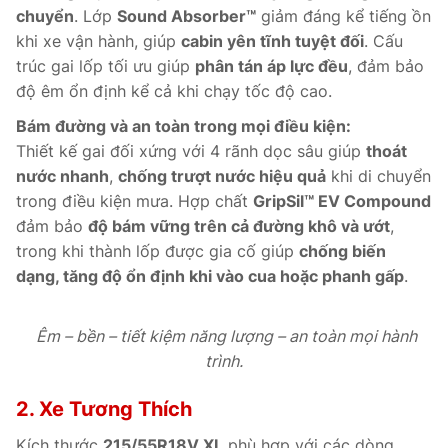
chuyển
. Lớp
Sound Absorber™
giảm đáng kể tiếng ồn
khi xe vận hành, giúp
cabin yên tĩnh tuyệt đối
. Cấu
trúc gai lốp tối ưu giúp
phân tán áp lực đều
, đảm bảo
độ êm ổn định kể cả khi chạy tốc độ cao.
Bám đường và an toàn trong mọi điều kiện:
Thiết kế gai đối xứng với 4 rãnh dọc sâu giúp
thoát
nước nhanh
,
chống trượt nước hiệu quả
khi di chuyển
trong điều kiện mưa. Hợp chất
GripSil™ EV Compound
đảm bảo
độ bám vững trên cả đường khô và ướt
,
trong khi thành lốp được gia cố giúp
chống biến
dạng, tăng độ ổn định khi vào cua hoặc phanh gấp
.
Êm – bền – tiết kiệm năng lượng – an toàn mọi hành
trình.
2. Xe Tương Thích
Kích thước
215/55R18V XL
phù hợp với các dòng