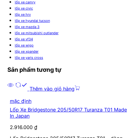
lốp xe camry
lốp xe civic
lốp xe hrv
lốp xe hyundai tucson
lốp xe mazda 3
lốp xe mitsubishi outlander
lốp xe vf34
lốp xe wigo
lốp xe xpander
lốp xe yaris cross
Sản phẩm tương tự
Thêm vào giỏ hàng
mặc định
Lốp Xe Bridgestone 205/50R17 Turanza T01 Made
In Japan
2.916.000
₫