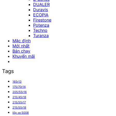
DUALER
Duravis
ECOPIA
Firestone
Potenza
Techno
Turanza
Mặc định
Mới nhất
Bán chạy
Khuyến mãi
Tags
165r13
175/70r14
205/55r16
215/45r18
215/55r17
215/55r18
lốp xe 5008