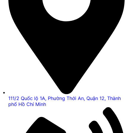
111/2 Quốc lộ 1A, Phường Thới An, Quận 12, Thành
phố Hồ Chí Minh