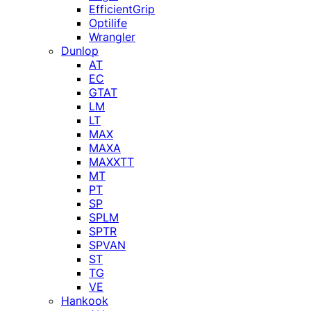
EfficientGrip
Optilife
Wrangler
Dunlop
AT
EC
GTAT
LM
LT
MAX
MAXA
MAXXTT
MT
PT
SP
SPLM
SPTR
SPVAN
ST
TG
VE
Hankook