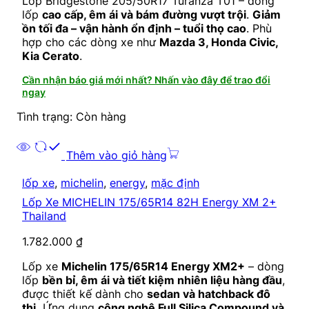
Lốp Bridgestone 205/50R17 Turanza T01 – dòng
lốp
cao cấp, êm ái và bám đường vượt trội
.
Giảm
ồn tối đa – vận hành ổn định – tuổi thọ cao
. Phù
hợp cho các dòng xe như
Mazda 3, Honda Civic,
Kia Cerato
.
Cần nhận báo giá mới nhất? Nhấn vào đây để trao đổi
ngay
Tình trạng: Còn hàng
Thêm vào giỏ hàng
lốp xe
,
michelin
,
energy
,
mặc định
Lốp Xe MICHELIN 175/65R14 82H Energy XM 2+
Thailand
1.782.000
₫
Lốp xe
Michelin 175/65R14 Energy XM2+
– dòng
lốp
bền bỉ, êm ái và tiết kiệm nhiên liệu hàng đầu
,
được thiết kế dành cho
sedan và hatchback đô
thị.
Ứng dụng
công nghệ Full Silica Compound và