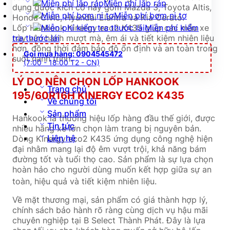
Miễn phí lắp ráp
dụng được kích cỡ này gồm Mazda 3, Toyota Altis,
Miễn phí bơm ni tơ
Honda Civic, Hyundai Elantra và Kia Cerato.
Lốp Hankook Kinergy eco2 K435 giúp các mẫu xe
Miễn phí kiểm
này vận hành mượt mà, êm ái và tiết kiệm nhiên liệu
tra thước lái
hơn, đồng thời đảm bảo độ ổn định và an toàn trong
Gọi mua hàng: 0904545472
suốt hành trình.
(7:00 - 18:00 T2 - CN)
LÝ DO NÊN CHỌN LỐP HANKOOK
Trang chủ
195/60R16H KINERGY ECO2 K435
Về chúng tôi
Sản phẩm
Hankook là thương hiệu lốp hàng đầu thế giới, được
Tin tức
nhiều hãng xe lớn chọn làm trang bị nguyên bản.
Liên hệ
Dòng Kinergy eco2 K435 ứng dụng công nghệ hiện
đại nhằm mang lại độ êm vượt trội, khả năng bám
đường tốt và tuổi thọ cao. Sản phẩm là sự lựa chọn
hoàn hảo cho người dùng muốn kết hợp giữa sự an
toàn, hiệu quả và tiết kiệm nhiên liệu.
Về mặt thương mại, sản phẩm có giá thành hợp lý,
chính sách bảo hành rõ ràng cùng dịch vụ hậu mãi
chuyên nghiệp tại B Select Thành Phát. Đây là lựa