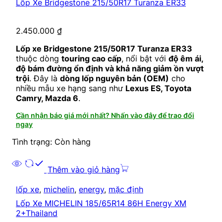
Lốp Xe Bridgestone 215/50R17 Turanza ER33
2.450.000
₫
Lốp xe Bridgestone 215/50R17 Turanza ER33
thuộc dòng
touring cao cấp
, nổi bật với
độ êm ái,
độ bám đường ổn định và khả năng giảm ồn vượt
trội
. Đây là
dòng lốp nguyên bản (OEM)
cho
nhiều mẫu xe hạng sang như
Lexus ES, Toyota
Camry, Mazda 6
.
Cần nhận báo giá mới nhất? Nhấn vào đây để trao đổi
ngay
Tình trạng: Còn hàng
Thêm vào giỏ hàng
lốp xe
,
michelin
,
energy
,
mặc định
Lốp Xe MICHELIN 185/65R14 86H Energy XM
2+Thailand