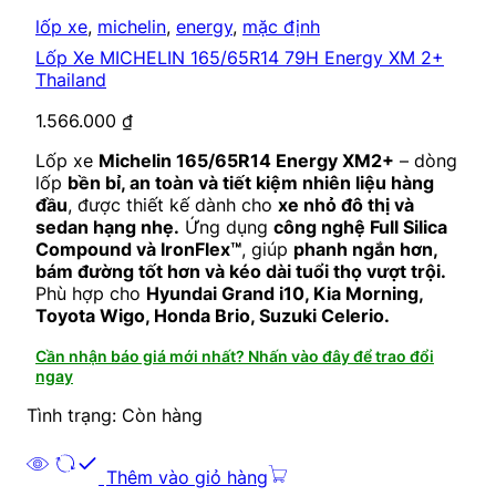
lốp xe
,
michelin
,
energy
,
mặc định
Lốp Xe MICHELIN 165/65R14 79H Energy XM 2+
Thailand
1.566.000
₫
Lốp xe
Michelin 165/65R14 Energy XM2+
– dòng
lốp
bền bỉ, an toàn và tiết kiệm nhiên liệu hàng
đầu
, được thiết kế dành cho
xe nhỏ đô thị và
sedan hạng nhẹ.
Ứng dụng
công nghệ Full Silica
Compound và IronFlex™
, giúp
phanh ngắn hơn,
bám đường tốt hơn và kéo dài tuổi thọ vượt trội.
Phù hợp cho
Hyundai Grand i10, Kia Morning,
Toyota Wigo, Honda Brio, Suzuki Celerio.
Cần nhận báo giá mới nhất? Nhấn vào đây để trao đổi
ngay
Tình trạng: Còn hàng
Thêm vào giỏ hàng