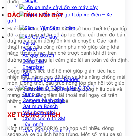
Tungal
dụng.
Lốp xe máy cày
ĐẶC TÍNH NỔI BẬT
Lốp xe điện – Xe
golf
Săm – Yếm
Hankook Kinergy eco2 K435 sở hữu thiết kế gai lốp
đối xứng giúp phân bổ áp lực đều, cải thiện độ bám
Ác Quy
đường và giảm tiếng ồn khi di chuyển. Các rãnh
Varta
thoát nước sâu cùng rãnh phụ nhỏ giúp tăng khả
Delkor
năng thoát nước, hạn chế trượt bánh khi đi trên
Ác quy Bosch
đường ướt, mang lại cảm giác lái an toàn và ổn định.
Đồng Nai
Energizer
Công nghệ silica thế hệ mới giúp giảm tiêu hao
GS
nhiên liệu, nâng cao độ bền và khả năng chống mài
Bình ác quy nước Bolden
mòn. Đồng thời, cấu trúc hông lốp đàn hồi tốt giúp
Phụ kiện Ô TÔ
xe vận hành êm ái, hấp thụ rung động hiệu quả và
Dụng cụ
mang đến trải nghiệm lái thoải mái ngay cả trên
Camera hành trình
những cung đường gồ ghề.
Gạt mưa Bosch
Máy bơm mini
XE TƯƠNG THÍCH
Chăm sốc ô tô 3M
Dầu nhớt
Kích thước 195/60R16 phù hợp với nhiều dòng
Cảm biến áp suất lốp
sedan và xe du lịch hạng trung. Một số mẫu xe sử