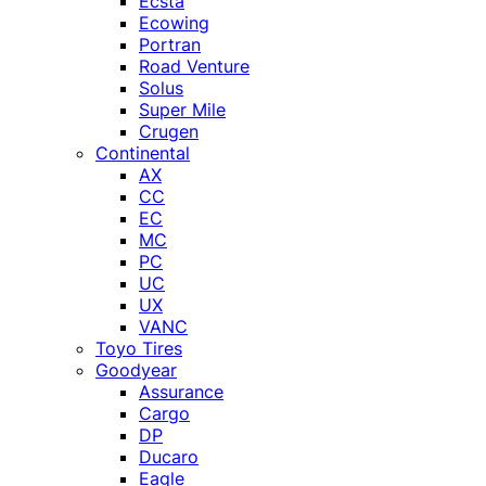
Ecsta
Ecowing
Portran
Road Venture
Solus
Super Mile
Crugen
Continental
AX
CC
EC
MC
PC
UC
UX
VANC
Toyo Tires
Goodyear
Assurance
Cargo
DP
Ducaro
Eagle