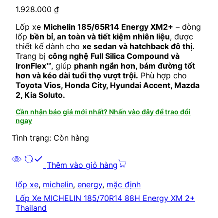
1.928.000
₫
Lốp xe
Michelin 185/65R14 Energy XM2+
– dòng
lốp
bền bỉ, an toàn và tiết kiệm nhiên liệu
, được
thiết kế dành cho
xe sedan và hatchback đô thị.
Trang bị
công nghệ Full Silica Compound và
IronFlex™
, giúp
phanh ngắn hơn, bám đường tốt
hơn và kéo dài tuổi thọ vượt trội.
Phù hợp cho
Toyota Vios, Honda City, Hyundai Accent, Mazda
2, Kia Soluto.
Cần nhận báo giá mới nhất? Nhấn vào đây để trao đổi
ngay
Tình trạng: Còn hàng
Thêm vào giỏ hàng
lốp xe
,
michelin
,
energy
,
mặc định
Lốp Xe MICHELIN 185/70R14 88H Energy XM 2+
Thailand