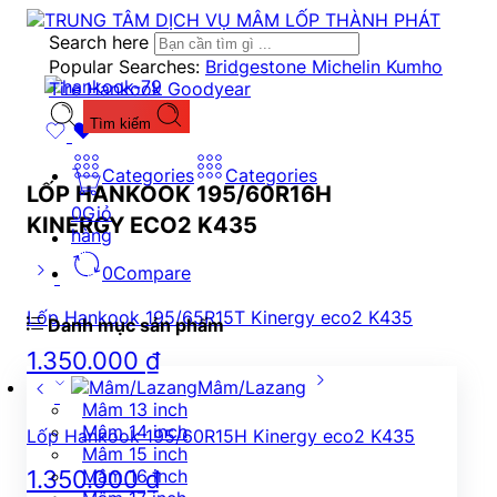
Search here
Popular Searches:
Bridgestone
Michelin
Kumho
Tire
Hankook
Goodyear
Tìm kiếm
Categories
Categories
LỐP HANKOOK 195/60R16H
0
Giỏ
KINERGY ECO2 K435
hàng
0
Compare
Lốp Hankook 195/65R15T Kinergy eco2 K435
Danh mục sản phẩm
1.350.000
₫
Mâm/Lazang
Mâm 13 inch
Mâm 14 inch
Lốp Hankook 195/60R15H Kinergy eco2 K435
Mâm 15 inch
1.350.000
₫
Mâm 16 inch