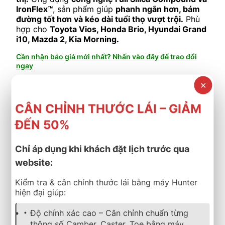
IronFlex™
, sản phẩm giúp
phanh ngắn hơn, bám
đường tốt hơn và kéo dài tuổi thọ vượt trội.
Phù
hợp cho
Toyota Vios, Honda Brio, Hyundai Grand
i10, Mazda 2, Kia Morning.
Cần nhận báo giá mới nhất? Nhấn vào đây để trao đổi
ngay
Tình trạng: Còn hàng
✕
CÂN CHỈNH THƯỚC LÁI – GIẢM
Thêm vào giỏ hàng
ĐẾN 50%
lốp xe
,
michelin
,
energy
,
mặc định
Lốp Xe MICHELIN 175/65R15 84H Energy XM 2+
Chỉ áp dụng khi khách đặt lịch trước qua
Thailand
website:
2.133.000
₫
Kiểm tra & cân chỉnh thước lái bằng máy Hunter
hiện đại giúp:
Lốp xe
Michelin 175/65R15 Energy XM2+
– dòng
lốp
bền bỉ, tiết kiệm nhiên liệu và an toàn vượt
trội
, được thiết kế dành cho
xe đô thị và sedan
Độ chính xác cao – Cân chỉnh chuẩn từng
hạng B.
Ứng dụng
công nghệ Full Silica
thông số Camber, Caster, Toe bằng máy