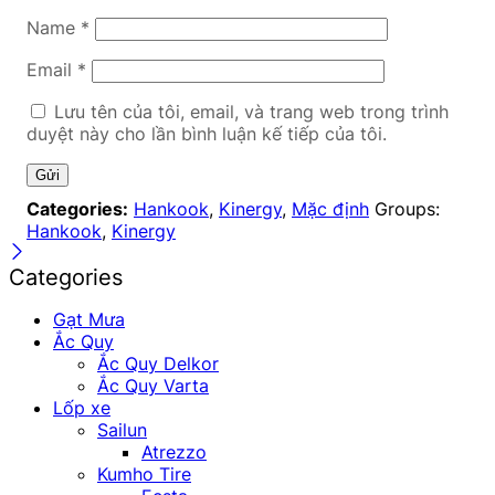
Name
*
Email
*
Lưu tên của tôi, email, và trang web trong trình
duyệt này cho lần bình luận kế tiếp của tôi.
Categories:
Hankook
,
Kinergy
,
Mặc định
Groups:
Hankook
,
Kinergy
Categories
Gạt Mưa
Ắc Quy
Ắc Quy Delkor
Ắc Quy Varta
Lốp xe
Sailun
Atrezzo
Kumho Tire