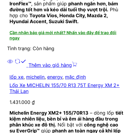
IronFlex™
, sản phẩm giúp
phanh ngắn hơn, bám
đường tốt hơn và kéo dài tuổi thọ vượt trội.
Phù
hợp cho
Toyota Vios, Honda City, Mazda 2,
Hyundai Accent, Suzuki Swift.
Cần nhận báo giá mới nhất? Nhấn vào đây để trao đổi
ngay
Tình trạng: Còn hàng
Thêm vào giỏ hàng
lốp xe
,
michelin
,
energy
,
mặc định
Lốp Xe MICHELIN 155/70 R13 75T Energy XM 2+
Thái Lan
1.431.000
₫
Michelin Energy XM2+ 155/70R13
– dòng lốp
tiết
kiệm nhiên liệu, bền bỉ và êm ái hàng đầu trong
phân khúc xe đô thị.
Nổi bật với
công nghệ cao
su EverGrip™
giúp
phanh an toàn ngay cả khi lốp