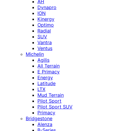
AH
Dynapro
ION
Kinergy
Optimo
Radial
SUV
Vantra
Ventus
Michelin
Agilis
All Terrain
E Primacy
Energy
Latitude
LTX
Mud Terrain
Pilot Sport
Pilot Sport SUV
Primacy
Bridgestone
Alenza
B-Series