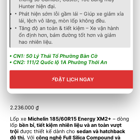
Compound và IronFlex™
, sản phẩm giúp
phanh
Hunter hiện đại.
ngắn hơn, bám đường tốt hơn và kéo dài tuổi thọ
Phát hiện sớm lỗi gầm lái – Giúp xe giảm xỉa
vượt trội.
Phù hợp cho
Toyota Vios, Honda Brio,
lái, lệch vô lăng, mòn lốp không đều.
Hyundai Accent, Kia Soluto, Mazda 2.
Tăng độ an toàn & tiết kiệm – Xe vận hành
Cần nhận báo giá mới nhất? Nhấn vào đây để trao đổi
ổn định hơn, bám đường tốt hơn và giảm
ngay
hao nhiên liệu.
Tình trạng: Còn hàng
• CN1: 50 Lý Thái Tổ Phường Bàn Cờ
• CN2: 111/2 Quốc lộ 1A Phường Thới An
Thêm vào giỏ hàng
⚡
ĐẶT LỊCH NGAY
lốp xe
,
michelin
,
energy
,
mặc định
Lốp Xe MICHELIN 185/60R15 88H Energy XM 2+
2.236.000
₫
Lốp xe
Michelin 185/60R15 Energy XM2+
– dòng
lốp
bền bỉ, tiết kiệm nhiên liệu và an toàn vượt
trội
được thiết kế dành cho
sedan và hatchback
đô thị.
Với
công nghệ Full Silica Compound và