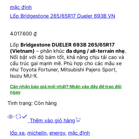
mặc định
Lốp Bridgestone 265/65R17 Dueler 693B VN
4.017.600
₫
Lốp
Bridgestone DUELER 693B 265/65R17
(Vietnam)
– phân khúc
đa dụng / all-terrain nhẹ
.
Nổi bật với độ bám tốt, khả năng chịu tải cao và
cấu trúc gai mạnh mẽ. Phù hợp cho các mẫu xe
như Toyota Fortuner, Mitsubishi Pajero Sport,
Isuzu MU-X.
Cần nhận báo giá mới nhất? Nhấn vào đây để trao đổi
ngay
Tình trạng: Còn hàng
Thêm vào giỏ hàng
lốp xe
,
michelin
,
energy
,
mặc định