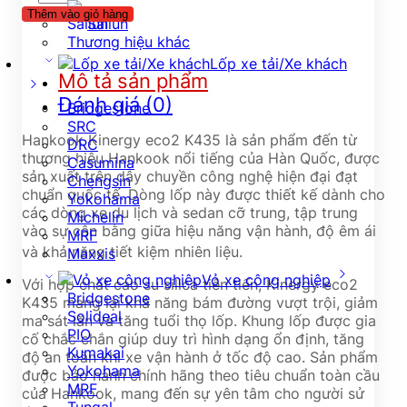
Thêm vào giỏ hàng
Sailun
Thương hiệu khác
Lốp xe tải/Xe khách
Mô tả sản phẩm
Đánh giá (0)
Bridgestone
SRC
Hankook Kinergy eco2 K435 là sản phẩm đến từ
DRC
thương hiệu Hankook nổi tiếng của Hàn Quốc, được
Casumina
sản xuất trên dây chuyền công nghệ hiện đại đạt
Chengsin
chuẩn quốc tế. Dòng lốp này được thiết kế dành cho
Yokohama
các dòng xe du lịch và sedan cỡ trung, tập trung
Michelin
vào sự cân bằng giữa hiệu năng vận hành, độ êm ái
MRF
và khả năng tiết kiệm nhiên liệu.
Maxxis
Vỏ xe công nghiệp
Với hợp chất cao su silica tiên tiến, Kinergy eco2
Bridgestone
K435 mang lại khả năng bám đường vượt trội, giảm
Solideal
ma sát lăn và tăng tuổi thọ lốp. Khung lốp được gia
PIO
cố chắc chắn giúp duy trì hình dạng ổn định, tăng
Kumakai
độ an toàn khi xe vận hành ở tốc độ cao. Sản phẩm
Yokohama
được bảo hành chính hãng theo tiêu chuẩn toàn cầu
MRF
của Hankook, mang đến sự yên tâm cho người sử