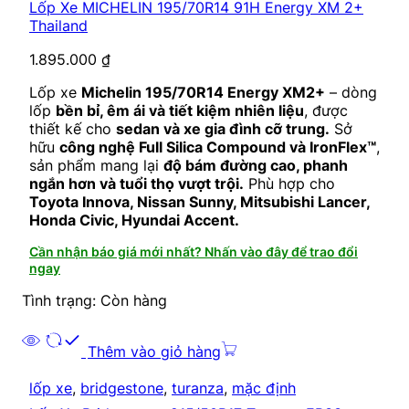
Lốp Xe MICHELIN 195/70R14 91H Energy XM 2+
Thailand
1.895.000
₫
Lốp xe
Michelin 195/70R14 Energy XM2+
– dòng
lốp
bền bỉ, êm ái và tiết kiệm nhiên liệu
, được
thiết kế cho
sedan và xe gia đình cỡ trung.
Sở
hữu
công nghệ Full Silica Compound và IronFlex™
,
sản phẩm mang lại
độ bám đường cao, phanh
ngắn hơn và tuổi thọ vượt trội.
Phù hợp cho
Toyota Innova, Nissan Sunny, Mitsubishi Lancer,
Honda Civic, Hyundai Accent.
Cần nhận báo giá mới nhất? Nhấn vào đây để trao đổi
ngay
Tình trạng: Còn hàng
Thêm vào giỏ hàng
lốp xe
,
bridgestone
,
turanza
,
mặc định