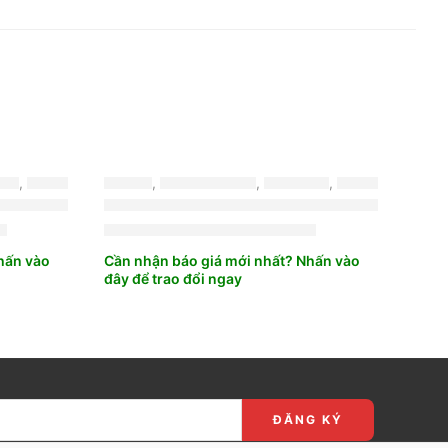
-11%
NZA
,
MỚI NHẤT
LỐP XE
,
BRIDGESTONE
,
TURANZA
,
MỚI NHẤT
ILAND
E 205/55R16 TURANZA T06 VIETNAM
LỐP XE BRIDGESTONE 205/50R17 
₫
2.550.000
₫
2.862.000
₫
hấn vào
Cần nhận báo giá mới nhất? Nhấn vào
đây để trao đổi ngay