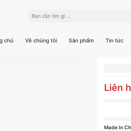
g chủ
Về chúng tôi
Sản phẩm
Tin tức
LỐP G
265/65
WRANG
Liên 
DURAT
Made In Ch