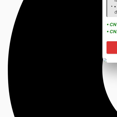
đ
• CN
• CN