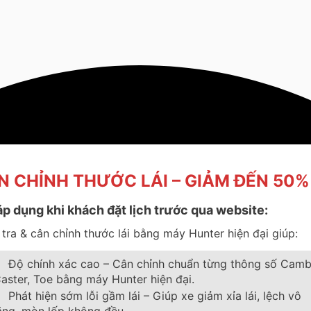
N CHỈNH THƯỚC LÁI – GIẢM ĐẾN 50%
áp dụng khi khách đặt lịch trước qua website:
tra & cân chỉnh thước lái bằng máy Hunter hiện đại giúp:
Độ chính xác cao – Cân chỉnh chuẩn từng thông số Camb
aster, Toe bằng máy Hunter hiện đại.
Phát hiện sớm lỗi gầm lái – Giúp xe giảm xỉa lái, lệch vô
ăng, mòn lốp không đều.