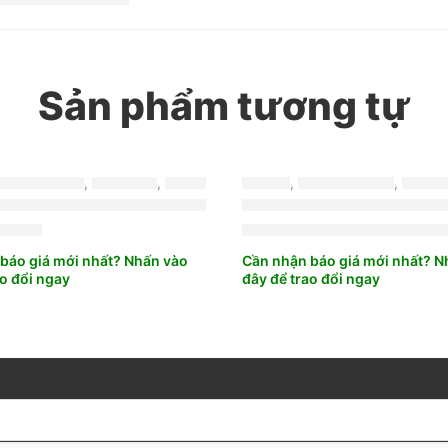
Sản phẩm tương tự
-13%
RIDGESTONE
,
TURANZA
,
MỚI NHẤT
LỐP XE
,
BRIDGESTONE
,
TURA
E BRIDGESTONE 215/50R17 TURANZA T06 THA
LỐP BRIDGESTONE 245/70R16 DUELER 840
LỐP XE BRIDGESTON
000
₫
2.350.000
2.700.000
₫
báo giá mới nhất? Nhấn vào
Cần nhận báo giá mới nhất? N
ao đổi ngay
đây để trao đổi ngay