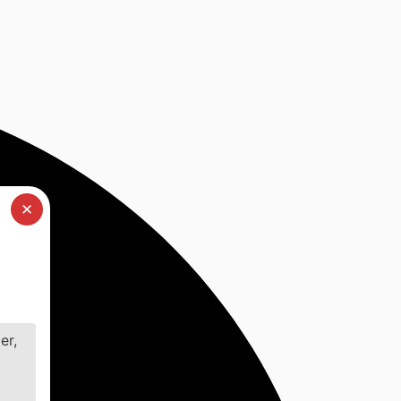
✕
er,