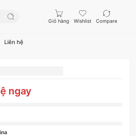
Giỏ hàng
Wishlist
Compare
Liên hệ
OODYEAR
R17
LER
hệ ngay
RAC
ina