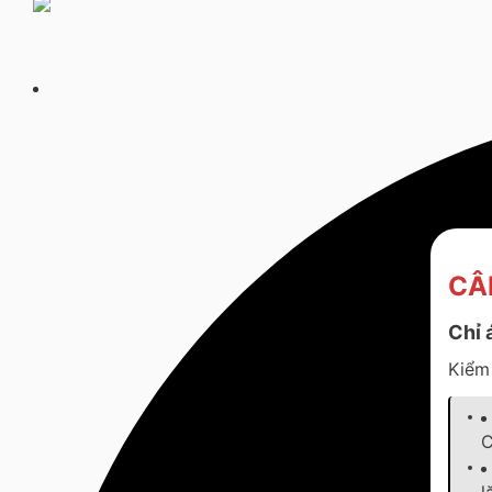
CÂ
Chỉ 
Kiểm 
C
l