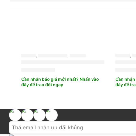
LỐP XE
,
BRIDGESTONE
,
DUALER
LỐP XE
,
B
LỐP X
3.400.000
₫
3.200.
Cần nhận báo giá mới nhất? Nhấn vào
Cần nhận 
đây để trao đổi ngay
đây để tr