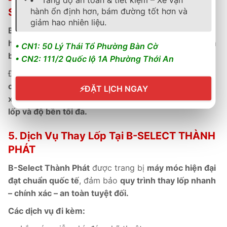
hành ổn định hơn, bám đường tốt hơn và
SELECT THÀNH PHÁT
giảm hao nhiên liệu.
B-Select Thành Phát
phân phối
lốp Goodyear chính
hãng
, có
phiếu bảo hành điện tử
,
kích hoạt online
, và
• CN1: 50 Lý Thái Tổ Phường Bàn Cờ
bảo hành 5 năm
theo tiêu chuẩn Goodyear Việt Nam.
• CN2: 111/2 Quốc lộ 1A Phường Thới An
Đội ngũ
kỹ thuật viên đạt chứng chỉ Goodyear toàn
cầu
hỗ trợ
kiểm tra định kỳ
,
cân chỉnh góc đặt bánh
⚡
ĐẶT LỊCH NGAY
xe
và
bảo dưỡng chuyên sâu
, giúp
duy trì hiệu suất
lốp và độ bền tối đa.
5. Dịch Vụ Thay Lốp Tại B-SELECT THÀNH
PHÁT
B-Select Thành Phát
được trang bị
máy móc hiện đại
đạt chuẩn quốc tế
, đảm bảo
quy trình thay lốp nhanh
– chính xác – an toàn tuyệt đối.
Các dịch vụ đi kèm: