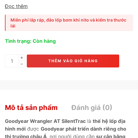
bán tải mạnh mẽ
, nổi bật với
độ êm ái vượt trội, khả năng
Đọc thêm
bám đường chắc chắn và độ bền ấn tượng.
Phù hợp cho
các dòng xe như
Toyota Fortuner
,
Ford Everest
,
Miễn phí lắp ráp, đảo lốp bơm khí nito và kiểm tra thước
Mitsubishi Pajero Sport
, giúp
vận hành êm mượt trên
lái
đường nhựa và linh hoạt trên địa hình gồ ghề.
Tình trạng: Còn hàng
THÊM VÀO GIỎ HÀNG
Mô tả sản phẩm
Đánh giá (0)
Goodyear Wrangler AT SilentTrac
là
thế hệ lốp địa
hình mới
được
Goodyear phát triển dành riêng cho
thị trường châu Á
, nơi người dùng cần
sự cân bằng