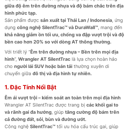
giữa độ êm trên đường nhựa và độ bám chắc trên địa
hình phức tạp.
Sản phẩm được
sản xuất tại Thái Lan / Indonesia
, ứng
dụng
công nghệ SilentTrac™ và DuraWall™
, mang đến
khả năng giảm ồn tối ưu, chống va đập vượt trội và độ
bền cao hơn 20% so với dòng AT thông thường.
Với triết lý “
Êm trên đường nhựa – Bền trên mọi địa
hình
”,
Wrangler AT SilentTrac
là lựa chọn hoàn hảo
cho
người lái SUV hoặc bán tải
thường xuyên di
chuyển giữa
đô thị và địa hình tự nhiên.
1. Đặc Tính Nổi Bật
Êm ái vượt trội – kiểm soát an toàn trên mọi địa hình
Wrangler AT SilentTrac được trang bị
các khối gai to
và rãnh gai đa hướng
, giúp
tăng cường độ bám trên
cả đường đất, sỏi, bùn và đường ướt.
Công nghệ
SilentTrac™
tối ưu hóa cấu trúc gai, giúp