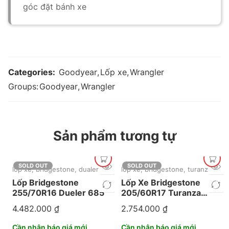
góc đặt bánh xe
Categories:
Goodyear
,
Lốp xe
,
Wrangler
Groups:
Goodyear
,
Wrangler
Sản phẩm tương tự
SOLD OUT
SOLD OUT
lốp xe
,
bridgestone
,
dualer
lốp xe
,
bridgestone
,
turanza
Lốp Bridgestone
Lốp Xe Bridgestone
255/70R16 Dueler 685
205/60R17 Turanza
T05
4.482.000
₫
2.754.000
₫
Cần nhận báo giá mới
Cần nhận báo giá mới