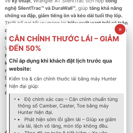
Về
kỹ thuật
, Wrangler AT SilentTrac tích hợp
công
nghệ SilentTrac™ và DuraWall™
, giúp
tăng khả năng
chống va đập, giảm tiếng ồn và kéo dài tuổi thọ lốp.
Thiết kế gai tối ưu mang lại
hiệu suất vượt trội cả trên
✕
đường nhựa lẫn off-road
, đồng thời
giảm rung lắc khi
CÂN CHỈNH THƯỚC LÁI – GIẢM
di chuyển trên địa hình gồ ghề.
ĐẾN 50%
Về
thương mại
,
Goodyear
cung cấp
chính sách bảo
hành chính hãng 5 năm
, cùng
mạng lưới đại lý rộng
Chỉ áp dụng khi khách đặt lịch trước qua
khắp toàn quốc
, đảm bảo
dịch vụ hậu mãi chuyên
website:
nghiệp và đáng tin cậy.
Đây là dòng lốp được
nhiều hãng SUV và bán tải cao
Kiểm tra & cân chỉnh thước lái bằng máy Hunter
cấp chọn làm lốp nguyên bản (OE)
nhờ
hiệu năng ổn
hiện đại giúp:
định và độ bền vượt trội.
Độ chính xác cao – Cân chỉnh chuẩn từng
thông số Camber, Caster, Toe bằng máy
Lốp All-Terrain hoàn hảo – Êm trên phố, bền trên mọi
Hunter hiện đại.
địa hình.
Phát hiện sớm lỗi gầm lái – Giúp xe giảm
xỉa lái, lệch vô lăng, mòn lốp không đều.
4. Chính Sách Bảo Hành & Hậu Mãi Tại B-
Tăng độ an toàn & tiết kiệm – Xe vận