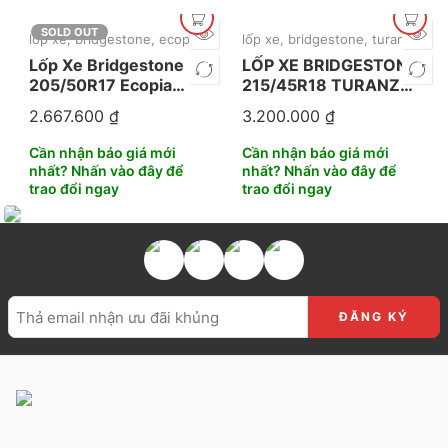
SOLD OUT
lốp xe
,
bridgestone
,
ecopia
lốp xe
,
bridgestone
,
turanza
,
mới
Lốp Xe Bridgestone
LỐP XE BRIDGESTONE
205/50R17 Ecopia
215/45R18 TURANZA
EP4A
T06
2.667.600
₫
3.200.000
₫
Cần nhận báo giá mới
Cần nhận báo giá mới
nhất? Nhấn vào đây để
nhất? Nhấn vào đây để
trao đổi ngay
trao đổi ngay