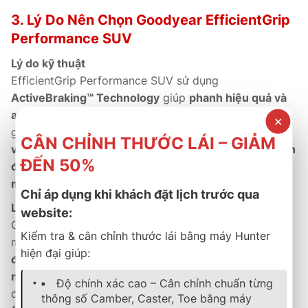
3. Lý Do Nên Chọn Goodyear EfficientGrip
Performance SUV
Lý do kỹ thuật
EfficientGrip Performance SUV sử dụng
ActiveBraking™ Technology
giúp
phanh hiệu quả và
an toàn hơn
, cùng hợp chất
FuelSaving Compound
✕
giúp
tiết kiệm nhiên liệu vượt trội.
Thiết kế
khối vai
CÂN CHỈNH THƯỚC LÁI – GIẢM
vững chắc và cấu trúc khung lốp cứng cáp
giúp
xe ổn
ĐẾN 50%
định khi vào cua và kiểm soát lái chính xác hơn trên
mọi cung đường.
Chỉ áp dụng khi khách đặt lịch trước qua
Lý do thương mại
website:
Goodyear cung cấp
bảo hành chính hãng 5 năm
, hậu
Kiểm tra & cân chỉnh thước lái bằng máy Hunter
mãi minh bạch và hệ thống đại lý phủ toàn quốc. Với
hiện đại giúp:
độ bền cao, độ êm vượt trội và hiệu suất tiết kiệm
nhiên liệu hàng đầu
,
EfficientGrip Performance SUV
Độ chính xác cao – Cân chỉnh chuẩn từng
được
nhiều hãng xe SUV chọn làm lốp nguyên bản
thông số Camber, Caster, Toe bằng máy