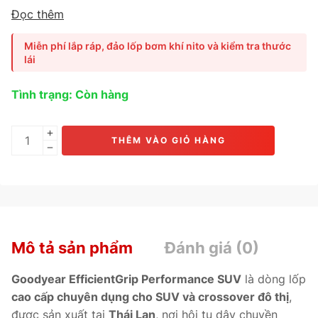
xe SUV và crossover đô thị
, nổi bật với
độ êm vượt trội,
Đọc thêm
khả năng phanh ngắn, bám đường ướt tốt và tiết kiệm
nhiên liệu hiệu quả.
Ứng dụng công nghệ
ActiveBraking™
Miễn phí lắp ráp, đảo lốp bơm khí nito và kiểm tra thước
và
FuelSaving Compound
, giúp
rút ngắn quãng phanh,
lái
giảm lực cản lăn và tăng tuổi thọ lốp.
Phù hợp cho các
dòng
Mazda CX-5, Honda CR-V, Toyota Fortuner,
Tình trạng: Còn hàng
Hyundai SantaFe, Nissan X-Trail.
THÊM VÀO GIỎ HÀNG
Mô tả sản phẩm
Đánh giá (0)
Goodyear EfficientGrip Performance SUV
là dòng lốp
cao cấp chuyên dụng cho SUV và crossover đô thị
,
được sản xuất tại
Thái Lan
, nơi hội tụ dây chuyền