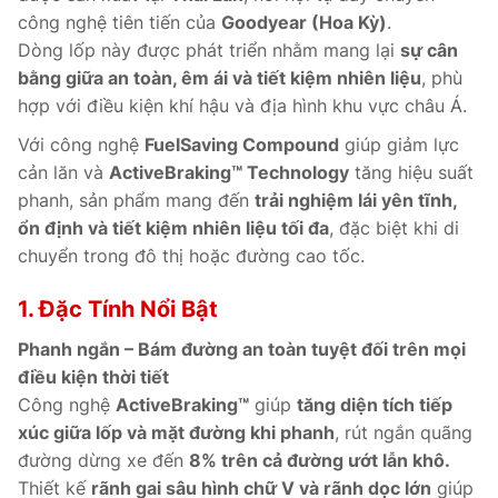
công nghệ tiên tiến của
Goodyear (Hoa Kỳ)
.
Dòng lốp này được phát triển nhằm mang lại
sự cân
bằng giữa an toàn, êm ái và tiết kiệm nhiên liệu
, phù
hợp với điều kiện khí hậu và địa hình khu vực châu Á.
Với công nghệ
FuelSaving Compound
giúp giảm lực
cản lăn và
ActiveBraking™ Technology
tăng hiệu suất
phanh, sản phẩm mang đến
trải nghiệm lái yên tĩnh,
ổn định và tiết kiệm nhiên liệu tối đa
, đặc biệt khi di
chuyển trong đô thị hoặc đường cao tốc.
1. Đặc Tính Nổi Bật
Phanh ngắn – Bám đường an toàn tuyệt đối trên mọi
điều kiện thời tiết
Công nghệ
ActiveBraking™
giúp
tăng diện tích tiếp
xúc giữa lốp và mặt đường khi phanh
, rút ngắn quãng
đường dừng xe đến
8% trên cả đường ướt lẫn khô.
Thiết kế
rãnh gai sâu hình chữ V và rãnh dọc lớn
giúp