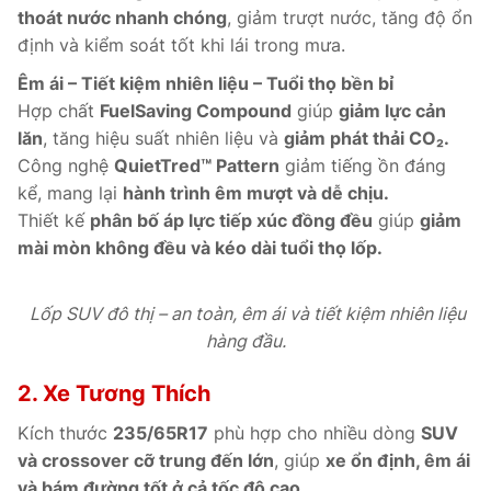
thoát nước nhanh chóng
, giảm trượt nước, tăng độ ổn
định và kiểm soát tốt khi lái trong mưa.
Êm ái – Tiết kiệm nhiên liệu – Tuổi thọ bền bỉ
Hợp chất
FuelSaving Compound
giúp
giảm lực cản
lăn
, tăng hiệu suất nhiên liệu và
giảm phát thải CO₂.
Công nghệ
QuietTred™ Pattern
giảm tiếng ồn đáng
kể, mang lại
hành trình êm mượt và dễ chịu.
Thiết kế
phân bố áp lực tiếp xúc đồng đều
giúp
giảm
mài mòn không đều và kéo dài tuổi thọ lốp.
Lốp SUV đô thị – an toàn, êm ái và tiết kiệm nhiên liệu
hàng đầu.
2. Xe Tương Thích
Kích thước
235/65R17
phù hợp cho nhiều dòng
SUV
và crossover cỡ trung đến lớn
, giúp
xe ổn định, êm ái
và bám đường tốt ở cả tốc độ cao.