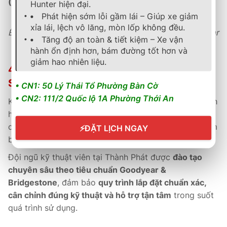
(OEM)
.
Hunter hiện đại.
Phát hiện sớm lỗi gầm lái – Giúp xe giảm
xỉa lái, lệch vô lăng, mòn lốp không đều.
Êm – Bám – Bền – Tiết kiệm – chuẩn đẳng cấp Goodyear
Tăng độ an toàn & tiết kiệm – Xe vận
toàn cầu.
hành ổn định hơn, bám đường tốt hơn và
giảm hao nhiên liệu.
4. Chính Sách Bảo Hành & Hậu Mãi Tại B-
SELECT THÀNH PHÁT
• CN1: 50 Lý Thái Tổ Phường Bàn Cờ
• CN2: 111/2 Quốc lộ 1A Phường Thới An
Khi mua lốp Goodyear tại
B-Select Thành Phát
, khách
hàng được hưởng
bảo hành chính hãng toàn cầu
,
cùng
phiếu bảo hành điện tử và kích hoạt online
, đảm
⚡
ĐẶT LỊCH NGAY
bảo quyền lợi rõ ràng, minh bạch và nhanh chóng.
Đội ngũ kỹ thuật viên tại Thành Phát được
đào tạo
chuyên sâu theo tiêu chuẩn Goodyear &
Bridgestone
, đảm bảo
quy trình lắp đặt chuẩn xác,
cân chỉnh đúng kỹ thuật và hỗ trợ tận tâm
trong suốt
quá trình sử dụng.