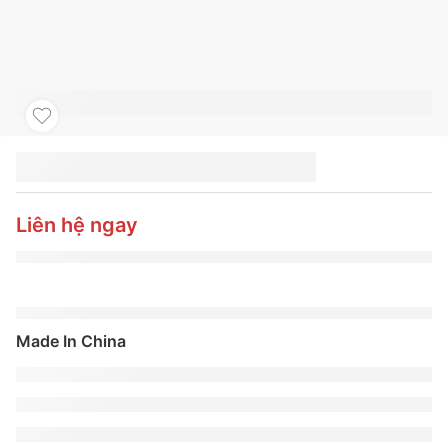
LỐP GOODYEAR
225/55R18
EFFICIENTGRIP SUV
Liên hệ ngay
Made In China