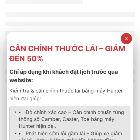
✕
CÂN CHỈNH THƯỚC LÁI – GIẢM
ĐẾN 50%
Chỉ áp dụng khi khách đặt lịch trước qua
website:
Kiểm tra & cân chỉnh thước lái bằng máy Hunter
hiện đại giúp:
Sản phẩm tương tự
Độ chính xác cao – Cân chỉnh chuẩn từng
thông số Camber, Caster, Toe bằng máy
Hunter hiện đại.
-11%
lốp xe
,
bridgestone
,
turanza
lốp xe
,
bridgestone
,
turanza
,
mới
Phát hiện sớm lỗi gầm lái – Giúp xe giảm
Lốp Xe Bridgestone 205/50R17 Turanza T05
LỐP XE BRIDGESTONE 20