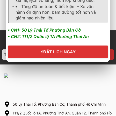
xỉa lái, lệch vô lăng, mòn lốp không đều.
2.350.000
₫
2.550.000
₫
2.862.000
₫
Tăng độ an toàn & tiết kiệm – Xe vận
hành ổn định hơn, bám đường tốt hơn và
Cần nhận báo giá mới
Cần nhận báo giá mới
nhất? Nhấn vào đây để
nhất? Nhấn vào đây để
giảm hao nhiên liệu.
trao đổi ngay
trao đổi ngay
• CN1: 50 Lý Thái Tổ Phường Bàn Cờ
• CN2: 111/2 Quốc lộ 1A Phường Thới An
⚡
ĐẶT LỊCH NGAY
50 Lý Thái Tổ, Phường Bàn Cờ, Thành phố Hồ Chí Minh
111/2 Quốc lộ 1A, Phường Thới An, Quận 12, Thành phố Hồ