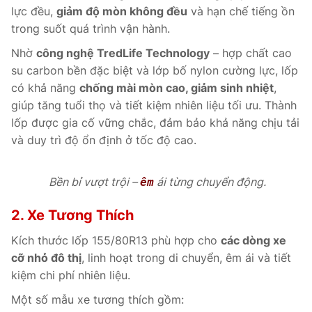
lực đều,
giảm độ mòn không đều
và hạn chế tiếng ồn
trong suốt quá trình vận hành.
Nhờ
công nghệ TredLife Technology
– hợp chất cao
su carbon bền đặc biệt và lớp bố nylon cường lực, lốp
có khả năng
chống mài mòn cao, giảm sinh nhiệt
,
giúp tăng tuổi thọ và tiết kiệm nhiên liệu tối ưu. Thành
lốp được gia cố vững chắc, đảm bảo khả năng chịu tải
và duy trì độ ổn định ở tốc độ cao.
Bền bỉ vượt trội –
ái từng chuyển động.
êm
2. Xe Tương Thích
Kích thước lốp 155/80R13 phù hợp cho
các dòng xe
cỡ nhỏ đô thị
, linh hoạt trong di chuyển, êm ái và tiết
kiệm chi phí nhiên liệu.
Một số mẫu xe tương thích gồm: