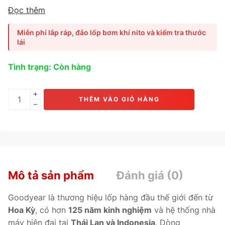
cỡ nhỏ. Ứng dụng
công nghệ TredLife Technology tiên
Đọc thêm
tiến
giúp
tăng tuổi thọ gai lốp đến 100.000 km
, giảm ma
sát, giảm ồn và duy trì độ bám đường tối ưu. Phù hợp cho
Miễn phí lắp ráp, đảo lốp bơm khí nito và kiểm tra thước
các dòng xe
Toyota Wigo, Hyundai i10, Kia Morning
.
lái
Tình trạng: Còn hàng
THÊM VÀO GIỎ HÀNG
Mô tả sản phẩm
Đánh giá (0)
Goodyear là thương hiệu lốp hàng đầu thế giới đến từ
Hoa Kỳ
, có hơn
125 năm kinh nghiệm
và hệ thống nhà
máy hiện đại tại
Thái Lan và Indonesia
. Dòng