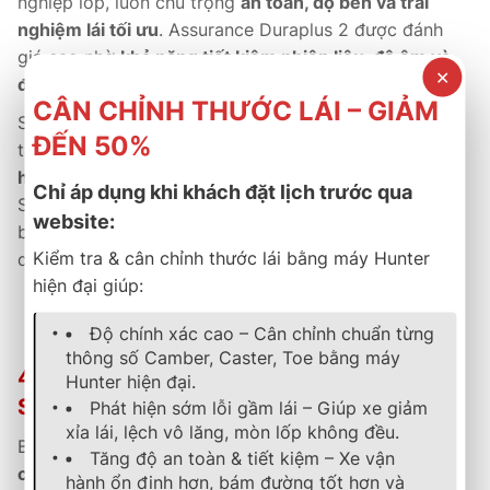
nghiệp lốp, luôn chú trọng
an toàn, độ bền và trải
nghiệm lái tối ưu
. Assurance Duraplus 2 được đánh
giá cao nhờ
khả năng tiết kiệm nhiên liệu, độ êm và
✕
độ bám đường vượt trội
.
CÂN CHỈNH THƯỚC LÁI – GIẢM
Sản phẩm có
giá thành cạnh tranh
, dễ dàng tìm mua
ĐẾN 50%
tại hệ thống
đại lý B-Select toàn quốc
, kèm theo
bảo
hành chính hãng 5 năm
và dịch vụ hậu mãi tận tâm.
Chỉ áp dụng khi khách đặt lịch trước qua
So với các dòng lốp cùng phân khúc, Duraplus 2 nổi
website:
bật bởi
độ bền cao gấp đôi
, giảm đáng kể chi phí sử
Kiểm tra & cân chỉnh thước lái bằng máy Hunter
dụng dài hạn.
hiện đại giúp:
Hiệu suất bền bỉ – lựa chọn thông minh.
Độ chính xác cao – Cân chỉnh chuẩn từng
thông số Camber, Caster, Toe bằng máy
4. Chính Sách Bảo Hành & Hậu Mãi Tại B-
Hunter hiện đại.
SELECT THÀNH PHÁT
Phát hiện sớm lỗi gầm lái – Giúp xe giảm
xỉa lái, lệch vô lăng, mòn lốp không đều.
B-Select Thành Phát cam kết cung cấp sản phẩm
Tăng độ an toàn & tiết kiệm – Xe vận
chính hãng Goodyear
, với
phiếu bảo hành điện tử và
hành ổn định hơn, bám đường tốt hơn và