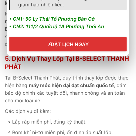
kích hoạt online
theo tiêu chuẩn của hãng.
giảm hao nhiên liệu.
Khách hàng được hỗ trợ
kiểm tra, bảo dưỡng định kỳ
• CN1: 50 Lý Thái Tổ Phường Bàn Cờ
miễn phí
, cùng đội ngũ kỹ thuật viên
đạt chuẩn
• CN2: 111/2 Quốc lộ 1A Phường Thới An
Bridgestone – Goodyear
, đảm bảo tư vấn và chăm
sóc tận tâm, giúp lốp đạt hiệu suất cao và tuổi thọ tối
đa.
⚡
ĐẶT LỊCH NGAY
5. Dịch Vụ Thay Lốp Tại B-SELECT THÀNH
PHÁT
Tại B-Select Thành Phát, quy trình thay lốp được thực
hiện bằng
máy móc hiện đại đạt chuẩn quốc tế
, đảm
bảo độ chính xác tuyệt đối, nhanh chóng và an toàn
cho mọi loại xe.
Các dịch vụ đi kèm:
Lắp ráp miễn phí, đúng kỹ thuật.
Bơm khí ni-tơ miễn phí, ổn định áp suất lốp.