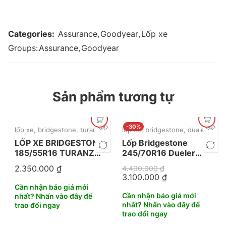
Categories:
Assurance
,
Goodyear
,
Lốp xe
Groups:
Assurance
,
Goodyear
Sản phẩm tương tự
-30%
lốp xe
,
bridgestone
,
turanza
,
mới nhất
lốp xe
,
bridgestone
,
dualer
LỐP XE BRIDGESTONE
Lốp Bridgestone
185/55R16 TURANZA
245/70R16 Dueler
T06
689
2.350.000
₫
4.400.000
₫
3.100.000
₫
Cần nhận báo giá mới
Cần nhận báo giá mới
nhất? Nhấn vào đây để
nhất? Nhấn vào đây để
trao đổi ngay
trao đổi ngay