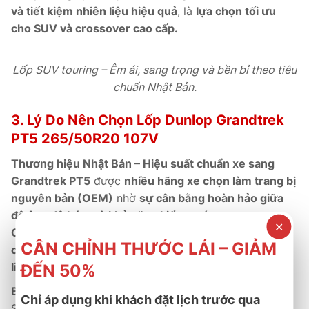
và tiết kiệm nhiên liệu hiệu quả
, là
lựa chọn tối ưu
cho SUV và crossover cao cấp.
Lốp SUV touring – Êm ái, sang trọng và bền bỉ theo tiêu
chuẩn Nhật Bản.
3. Lý Do Nên Chọn Lốp Dunlop Grandtrek
PT5 265/50R20 107V
Thương hiệu Nhật Bản – Hiệu suất chuẩn xe sang
Grandtrek PT5
được
nhiều hãng xe chọn làm trang bị
nguyên bản (OEM)
nhờ
sự cân bằng hoàn hảo giữa
độ êm, độ bám và khả năng kiểm soát.
✕
Cấu trúc khung vỏ cứng vững và vật liệu Silica cao
CÂN CHỈNH THƯỚC LÁI – GIẢM
cấp
giúp
xe ổn định ở tốc độ cao và tiết kiệm nhiên
liệu rõ rệt.
ĐẾN 50%
Bảo hành chính hãng – Dịch vụ tận tâm
Chỉ áp dụng khi khách đặt lịch trước qua
Sản phẩm được
bảo hành chính hãng 5 năm
, hỗ trợ