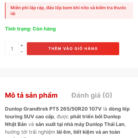
Sản phẩm nổi bật với
độ êm vượt trội, khả năng kiểm soát
Miễn phí lắp ráp, đảo lốp bơm khí nito và kiểm tra thước
ổn định và tiết kiệm nhiên liệu tối ưu
, nhờ
thiết kế gai đối
lái
xứng hiện đại, hợp chất Silica tiên tiến và khung vỏ chịu
tải cao.
Tình trạng: Còn hàng
Phù hợp cho các dòng xe như
Toyota Fortuner, Mazda
CX-90, Kia Telluride, Hyundai Palisade, Lexus RX, Volvo
XC90, Nissan Patrol, Ford Everest Titanium.
THÊM VÀO GIỎ HÀNG
Mô tả sản phẩm
Đánh giá (0)
Dunlop Grandtrek PT5 265/50R20 107V
là
dòng lốp
touring SUV cao cấp
, được
phát triển bởi Dunlop
Nhật Bản
và
sản xuất tại nhà máy Dunlop Thái Lan
,
hướng tới trải nghiệm
lái êm, tiết kiệm và an toàn