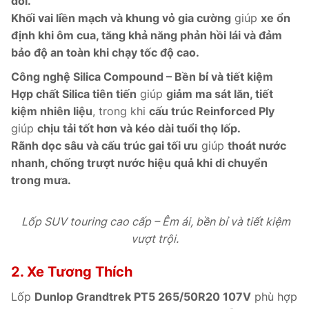
đối.
Khối vai liền mạch và khung vỏ gia cường
giúp
xe ổn
định khi ôm cua, tăng khả năng phản hồi lái và đảm
bảo độ an toàn khi chạy tốc độ cao.
Công nghệ Silica Compound – Bền bỉ và tiết kiệm
Hợp chất Silica tiên tiến
giúp
giảm ma sát lăn, tiết
kiệm nhiên liệu
, trong khi
cấu trúc Reinforced Ply
giúp
chịu tải tốt hơn và kéo dài tuổi thọ lốp.
Rãnh dọc sâu và cấu trúc gai tối ưu
giúp
thoát nước
nhanh, chống trượt nước hiệu quả khi di chuyển
trong mưa.
Lốp SUV touring cao cấp – Êm ái, bền bỉ và tiết kiệm
vượt trội.
2. Xe Tương Thích
Lốp
Dunlop Grandtrek PT5 265/50R20 107V
phù hợp