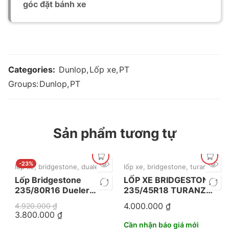
góc đặt bánh xe
Categories:
Dunlop
,
Lốp xe
,
PT
Groups:
Dunlop
,
PT
Sản phẩm tương tự
-23%
lốp xe
,
bridgestone
,
dualer
,
mới nhất
lốp xe
,
bridgestone
,
turanza
,
mới
Lốp Bridgestone
LỐP XE BRIDGESTONE
235/80R16 Dueler
235/45R18 TURANZA
689
T06
4.000.000
₫
4.920.000
₫
3.800.000
₫
Cần nhận báo giá mới