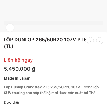
LỐP DUNLOP 265/50R20 107V PT5
(TL)
Liên hệ ngay
5.450.000
₫
Made In Japan
Lốp Dunlop Grandtrek PT5 265/50R20 107V
– dòng
lốp
SUV touring cao cấp thế hệ mới
được
sản xuất tại Thái
Lan theo tiêu chuẩn Nhật Bản
, dành cho
SUV hạng sang
Đọc thêm
và crossover cỡ lớn
.