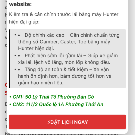
website:
đổi mới nếu phát sinh lỗi kỹ thuật
, và
kích hoạt bảo
Kiểm tra & cân chỉnh thước lái bằng máy Hunter
hành điện tử minh bạch
tại hệ thống đại lý Dunlop
hiện đại giúp:
toàn quốc.
Với
hiệu năng ổn định, cảm giác lái êm ái và độ bền
Độ chính xác cao – Cân chỉnh chuẩn từng
vượt trội
,
PT5
là
sự lựa chọn hoàn hảo cho người
thông số Camber, Caster, Toe bằng máy
dùng SUV sang trọng yêu thích sự êm dịu và tin cậy.
Hunter hiện đại.
Phát hiện sớm lỗi gầm lái – Giúp xe giảm
xỉa lái, lệch vô lăng, mòn lốp không đều.
Lốp touring SUV – Êm ái, tiết kiệm và đẳng cấp chuẩn
Tăng độ an toàn & tiết kiệm – Xe vận
Nhật Bản.
hành ổn định hơn, bám đường tốt hơn và
giảm hao nhiên liệu.
Chính Sách Bảo Hành & Hậu Mãi Tại B-
Select Thành Phát
• CN1: 50 Lý Thái Tổ Phường Bàn Cờ
B-Select Thành Phát
cung cấp
100% lốp Dunlop
• CN2: 111/2 Quốc lộ 1A Phường Thới An
chính hãng
, kèm
phiếu bảo hành điện tử và kích hoạt
online minh bạch.
⚡
ĐẶT LỊCH NGAY
Tất cả sản phẩm được
kiểm tra nghiêm ngặt về cân
bằng, độ tròn và khả năng chịu tải
, đảm bảo
chất