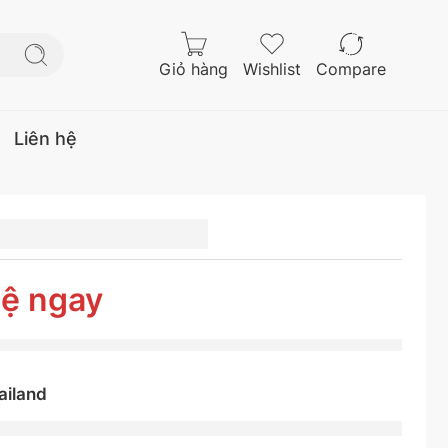
Giỏ hàng
Wishlist
Compare
Liên hệ
UNLOP
R15 82V
5 (TH)
hệ ngay
ailand