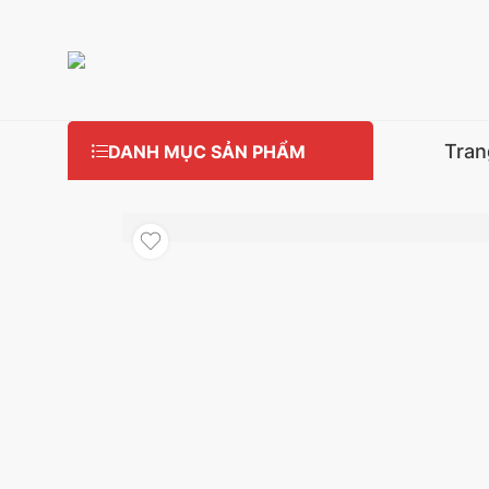
Tran
DANH MỤC SẢN PHẨM