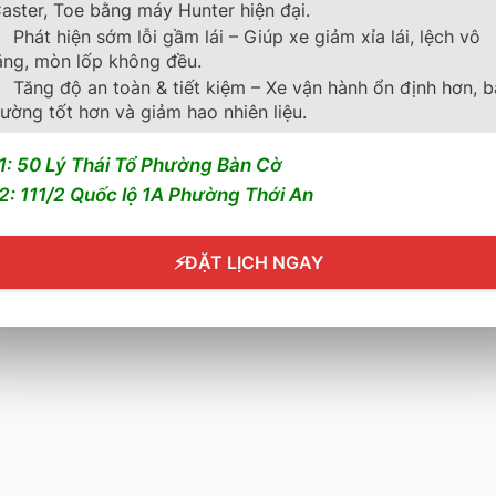
aster, Toe bằng máy Hunter hiện đại.
ẫn mua hàng
Trang chủ
Phát hiện sớm lỗi gầm lái – Giúp xe giảm xỉa lái, lệch vô
ăng, mòn lốp không đều.
n bảo hành
Về chúng tôi
Tăng độ an toàn & tiết kiệm – Xe vận hành ổn định hơn, 
Sản phẩm
ường tốt hơn và giảm hao nhiên liệu.
Tin tức
1: 50 Lý Thái Tổ Phường Bàn Cờ
Liên hệ
2: 111/2 Quốc lộ 1A Phường Thới An
⚡
ĐẶT LỊCH NGAY