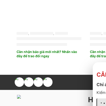
-30%
LỐP XE
,
BRIDGESTONE
,
DUALER
LỐP XE
,
B
LỐP X
3.100.000
₫
3.150.
4.400.000
₫
Cần nhận báo giá mới nhất? Nhấn vào
Cần nhận 
đây để trao đổi ngay
đây để tr
CÂ
Chỉ 
Kiểm 
Hỗ t