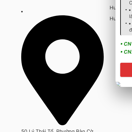
C
Hướng d
l
Hướng dẫ
đ
• CN
• CN
50 Lý Thái Tổ, Phường Bàn Cờ,