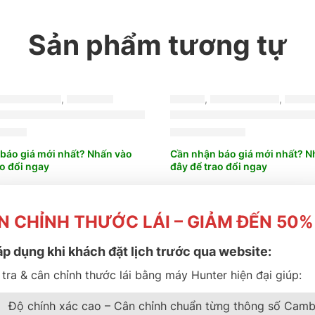
Sản phẩm tương tự
RIDGESTONE
,
TURANZA
LỐP XE
,
BRIDGESTONE
,
TURA
E BRIDGESTONE 215/60R17 TURANZA T06 IN
LỐP BRIDGESTONE 245/70R16 DUELER 689
LỐP XE BRIDGESTON
000
₫
1.850.000
₫
báo giá mới nhất? Nhấn vào
Cần nhận báo giá mới nhất? N
ao đổi ngay
đây để trao đổi ngay
N CHỈNH THƯỚC LÁI – GIẢM ĐẾN 50%
áp dụng khi khách đặt lịch trước qua website:
tra & cân chỉnh thước lái bằng máy Hunter hiện đại giúp:
rợ khách hàng
Về Thành Phá
Độ chính xác cao – Cân chỉnh chuẩn từng thông số Camb