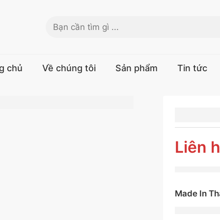
g chủ
Về chúng tôi
Sản phẩm
Tin tức
LỐP D
185/55
SPLM70
Liên 
Made In Th