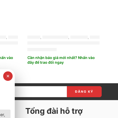
NZA
,
MỚI NHẤT
LỐP XE
,
BRIDGESTONE
,
TURANZA
,
MỚI NHẤT
DONESIA
E 205/65R15 TURANZA T06
LỐP XE BRIDGESTONE 205/60R16
2.600.000
₫
hấn vào
Cần nhận báo giá mới nhất? Nhấn vào
đây để trao đổi ngay
✕
t
Tổng đài hỗ trợ
er,