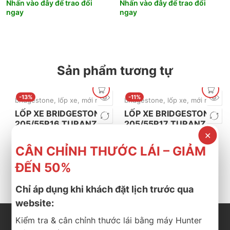
Nhấn vào đây để trao đổi
Nhấn vào đây để trao đổi
ngay
ngay
Sản phẩm tương tự
-13%
-11%
bridgestone
,
lốp xe
,
mới nhất
,
turanza
bridgestone
,
lốp xe
,
mới nhất
,
tu
LỐP XE BRIDGESTONE
LỐP XE BRIDGESTONE
205/55R16 TURANZA
205/55R17 TURANZA
T06 VIETNAM
T06
✕
2.700.000
₫
2.916.000
₫
2.350.000
₫
2.600.000
₫
CÂN CHỈNH THƯỚC LÁI – GIẢM
ĐẾN 50%
Cần nhận báo giá mới
Cần nhận báo giá mới
nhất? Nhấn vào đây để
nhất? Nhấn vào đây để
trao đổi ngay
trao đổi ngay
Chỉ áp dụng khi khách đặt lịch trước qua
website:
Kiểm tra & cân chỉnh thước lái bằng máy Hunter