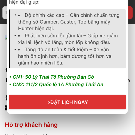
hiện đại giúp:
Độ chính xác cao – Cân chỉnh chuẩn từng
thông số Camber, Caster, Toe bằng máy
Hunter hiện đại.
Phát hiện sớm lỗi gầm lái – Giúp xe giảm
xỉa lái, lệch vô lăng, mòn lốp không đều.
Tăng độ an toàn & tiết kiệm – Xe vận
hành ổn định hơn, bám đường tốt hơn và
giảm hao nhiên liệu.
50 Lý Thái Tổ, Phường Bàn Cờ, Thành phố Hồ Chí Minh
• CN1: 50 Lý Thái Tổ Phường Bàn Cờ
111/2 Quốc lộ 1A, Phường Thới An, Quận 12, Thành phố Hồ
• CN2: 111/2 Quốc lộ 1A Phường Thới An
Chí Minh
Hotline: 0902729945 - 0904545472
⚡
ĐẶT LỊCH NGAY
Email: thanhphat48@gmail.com
Hỗ trợ khách hàng