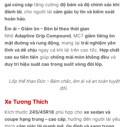
gai cứng cáp
tăng cường
độ bám và độ chính xác khi
đánh lái
, cho người lái
cảm giác tự tin và kiểm soát
hoàn hảo.
Êm ái – Giảm ồn – Bền bỉ theo thời gian
Nhờ
Adaptive Grip Compound
, MC7
giảm tiếng ồn
mặt đường và rung động
, mang lại
trải nghiệm yên
tĩnh và dễ chịu
ngay cả khi lái trên cao tốc.
Hợp chất
cao su tiên tiến
giúp
chống mài mòn không đều
và
duy trì hiệu suất cao trong suốt vòng đời lốp.
Lốp thể thao Đức – Bám chắc, êm ái và an toàn tuyệt
đối.
Xe Tương Thích
Kích thước
245/45R18
phù hợp cho
xe sedan và
coupe hạng trung – cao cấp
, hướng đến người lái yêu
thích
cảm giác lái mạnh mẽ, ổn định và sang trọng.