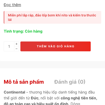
đến từ
Đức
, được thiết kế cho
xe sedan hạng sang và
Đọc thêm
coupe thể thao
, mang lại
hiệu năng lái vượt trội, phản hồi
chính xác và độ bám đường tối đa.
Ứng dụng
công nghệ
Miễn phí lắp ráp, đảo lốp bơm khí nito và kiểm tra thước
Force Vector Pattern và hợp chất Adaptive Grip
lái
Compound
, MC7 giúp
phanh ngắn hơn, ổn định khi vào
cua và vận hành êm ái vượt mong đợi.
Phù hợp cho
BMW
Tình trạng: Còn hàng
5 Series, Mercedes-Benz E-Class, Lexus ES, Toyota
Camry, Honda Accord.
THÊM VÀO GIỎ HÀNG
Mô tả sản phẩm
Đánh giá (0)
Continental
– thương hiệu lốp danh tiếng hàng đầu
thế giới đến từ
Đức
, nổi bật với
công nghệ tiên tiến,
độ an toàn cao và hiệu suất ổn định.
Dòng