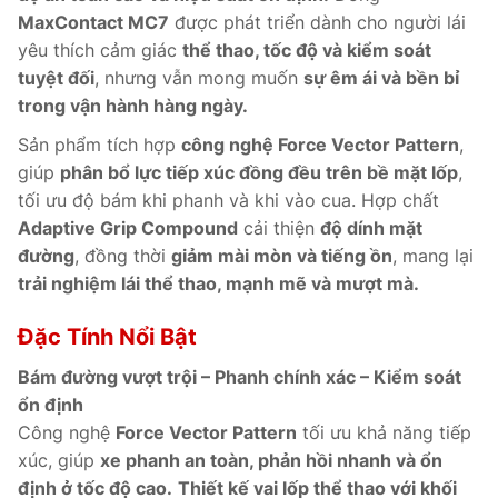
MaxContact MC7
được phát triển dành cho người lái
yêu thích cảm giác
thể thao, tốc độ và kiểm soát
tuyệt đối
, nhưng vẫn mong muốn
sự êm ái và bền bỉ
trong vận hành hàng ngày.
Sản phẩm tích hợp
công nghệ Force Vector Pattern
,
giúp
phân bổ lực tiếp xúc đồng đều trên bề mặt lốp
,
tối ưu độ bám khi phanh và khi vào cua. Hợp chất
Adaptive Grip Compound
cải thiện
độ dính mặt
đường
, đồng thời
giảm mài mòn và tiếng ồn
, mang lại
trải nghiệm lái thể thao, mạnh mẽ và mượt mà.
Đặc Tính Nổi Bật
Bám đường vượt trội – Phanh chính xác – Kiểm soát
ổn định
Công nghệ
Force Vector Pattern
tối ưu khả năng tiếp
xúc, giúp
xe phanh an toàn, phản hồi nhanh và ổn
định ở tốc độ cao.
Thiết kế vai lốp thể thao với khối