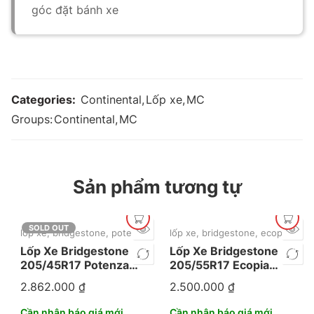
góc đặt bánh xe
Categories:
Continental
,
Lốp xe
,
MC
Groups:
Continental
,
MC
Sản phẩm tương tự
SOLD OUT
lốp xe
,
bridgestone
,
potenza
lốp xe
,
bridgestone
,
ecopia
Lốp Xe Bridgestone
Lốp Xe Bridgestone
205/45R17 Potenza
205/55R17 Ecopia
EA03
EP15
2.862.000
₫
2.500.000
₫
Cần nhận báo giá mới
Cần nhận báo giá mới