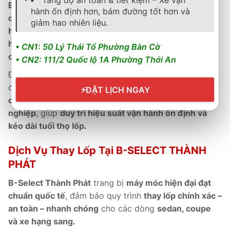
B-Select Thành Phát
là
đại lý ủy quyền chính hãng
hành ổn định hơn, bám đường tốt hơn và
của Continental Việt Nam
, cung cấp
sản phẩm chính
giảm hao nhiên liệu.
hãng có phiếu bảo hành điện tử
, hỗ trợ
kích hoạt bảo
hành online nhanh chóng
, đảm bảo
quyền lợi tối đa
• CN1: 50 Lý Thái Tổ Phường Bàn Cờ
cho khách hàng.
• CN2: 111/2 Quốc lộ 1A Phường Thới An
Đội ngũ
kỹ thuật viên đạt chuẩn Continental
được
đào tạo chuyên sâu, luôn sẵn sàng
kiểm tra định kỳ,
⚡
ĐẶT LỊCH NGAY
cân chỉnh góc đặt bánh xe
và
bảo dưỡng chuyên
nghiệp
, giúp
duy trì hiệu suất vận hành ổn định và
kéo dài tuổi thọ lốp.
Dịch Vụ Thay Lốp Tại B-SELECT THÀNH
PHÁT
B-Select Thành Phát
trang bị
máy móc hiện đại đạt
chuẩn quốc tế
, đảm bảo quy trình
thay lốp chính xác –
an toàn – nhanh chóng
cho các dòng
sedan, coupe
và xe hạng sang.