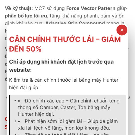
Về kỹ thuật:
MC7 sử dụng
Force Vector Pattern
giúp
phân bổ lực tối ưu
, tăng khả năng phanh, bám và ổn
định khi vào cua.
Adaptive Grip Compound
mang lại
✕
hiệu suất vượt trội, giảm ồn, tiết kiệm nhiên liệu và
CÂN CHỈNH THƯỚC LÁI – GIẢM
tăng tuổi thọ.
ĐẾN 50%
Về thương mại:
Là dòng
lốp chính hãng Continental –
Đức
, MaxContact MC7 được
bảo hành 5 năm
, đi kèm
Chỉ áp dụng khi khách đặt lịch trước qua
dịch vụ hậu mãi tận tâm
tại hệ thống
B-Select Thành
website:
Phát
, đảm bảo
uy tín, chất lượng và sự an tâm tuyệt
đối
cho khách hàng.
Kiểm tra & cân chỉnh thước lái bằng máy Hunter
hiện đại giúp:
Công nghệ Đức – Hiệu năng thể thao – Kiểm soát tối ưu
Độ chính xác cao – Cân chỉnh chuẩn từng
và bền bỉ vượt thời gian.
thông số Camber, Caster, Toe bằng máy
Hunter hiện đại.
Chính Sách Bảo Hành & Hậu Mãi Tại B-
Phát hiện sớm lỗi gầm lái – Giúp xe giảm
SELECT THÀNH PHÁT
xỉa lái, lệch vô lăng, mòn lốp không đều.
Tăng độ an toàn & tiết kiệm – Xe vận