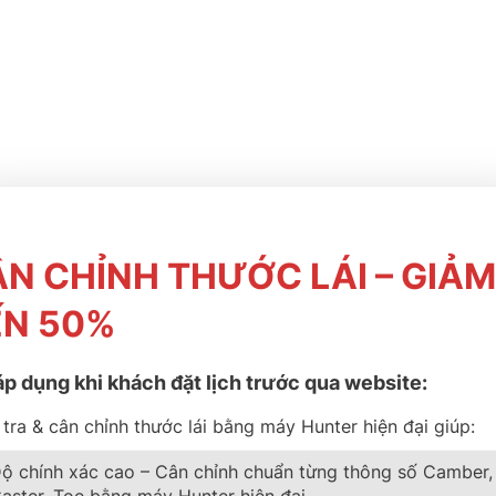
N CHỈNH THƯỚC LÁI – GIẢM
ẾN 50%
áp dụng khi khách đặt lịch trước qua website:
tra & cân chỉnh thước lái bằng máy Hunter hiện đại giúp:
phổ
ộ chính xác cao – Cân chỉnh chuẩn từng thông số Camber,
aster, Toe bằng máy Hunter hiện đại.