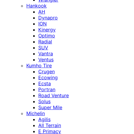
Hankook
AH
Dynapro
ION
Kinergy
Optimo
Radial
SUV
Vantra
Ventus
Kumho Tire
Crugen
Ecowing
Ecsta
Portran
Road Venture
Solus
Super Mile
Michelin
Agilis
All Terrain
E Primacy