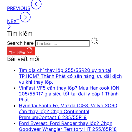
PREVIOUS
NEXT
Tìm kiếm
Search here
Tìm kiếm
Bài viết mới
Tìm địa chỉ thay lốp 255/55R20 uy tín tại
TP.HCM? Thành Phát có sẵn hàng, ưu đãi dịch
vụ khi thay lốp.
VinFast VF5 cần thay lốp? Mua Hankook iON
205/55R17 giá siêu tốt tại đại lý cấp 1 Thành
Phát
Hyundai Santa Fe, Mazda CX-8, Volvo XC60
cần thay lốp? Chọn Continental
PremiumContact 6 235/55R19
Ford Everest, Ford Ranger thay lốp? Chọn
Goodyear Wrangler Territory HT 255/65R18