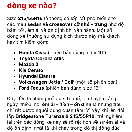
dòng xe nào?
Size
215/55R16
là thông số lốp rất phổ biến cho
các mẫu
sedan và crossover cỡ nhỏ – trung
nhờ độ
bám tốt, êm ái và ổn định khi vận hành. Một số
dòng xe thường sử dụng kích thước này mà khách
hay tìm kiếm gồm:
Honda Civic
(phiên bản dùng mâm 16″)
Toyota Corolla Altis
Mazda 3
Kia Cerato
Hyundai Elantra
Volkswagen Jetta / Golf
(một số phiên bản)
Ford Focus
(phiên bản dùng size 16″)
Đây đều là những mẫu xe đi phố, di chuyển hằng
ngày nhiều, nơi
êm ái – ít ồn – ổn định
là những tiêu
chí rất được người dùng quan tâm. Vì vậy khi lên đời
lốp
Bridgestone Turanza 6 215/55R16
, trải nghiệm
lái trên các dòng xe này sẽ rõ rệt hơn về sự êm ái và
độ ổn định, nhất là khi chạy trong đô thị đông đúc