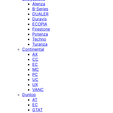
Alenza
B-Series
DUALER
Duravis
ECOPIA
Firestone
Potenza
Techno
Turanza
Continental
AX
CC
EC
MC
PC
UC
UX
VANC
Dunlop
AT
EC
GTAT