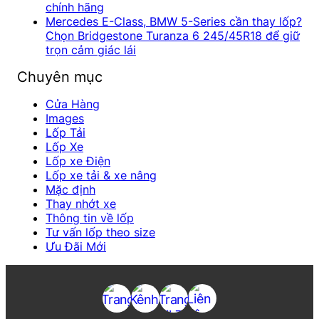
chính hãng
Mercedes E-Class, BMW 5-Series cần thay lốp?
Chọn Bridgestone Turanza 6 245/45R18 để giữ
trọn cảm giác lái
Chuyên mục
Cửa Hàng
Images
Lốp Tải
Lốp Xe
Lốp xe Điện
Lốp xe tải & xe nâng
Mặc định
Thay nhớt xe
Thông tin về lốp
Tư vấn lốp theo size
Ưu Đãi Mới