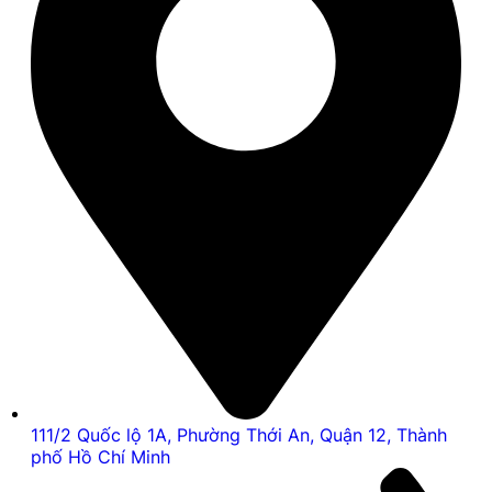
111/2 Quốc lộ 1A, Phường Thới An, Quận 12, Thành
phố Hồ Chí Minh