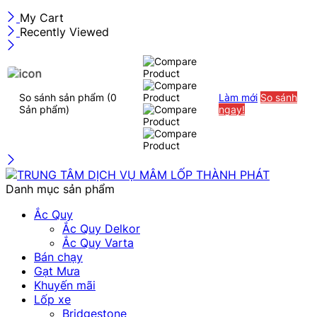
My Cart
Recently Viewed
So sánh sản phẩm
(0
Làm mới
So sánh
Sản phẩm)
ngay!
Danh mục sản phẩm
Ắc Quy
Ắc Quy Delkor
Ắc Quy Varta
Bán chạy
Gạt Mưa
Khuyến mãi
Lốp xe
Bridgestone