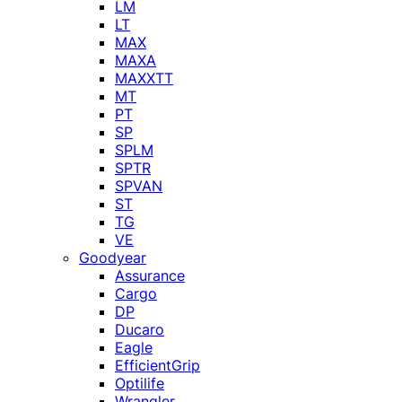
LM
LT
MAX
MAXA
MAXXTT
MT
PT
SP
SPLM
SPTR
SPVAN
ST
TG
VE
Goodyear
Assurance
Cargo
DP
Ducaro
Eagle
EfficientGrip
Optilife
Wrangler