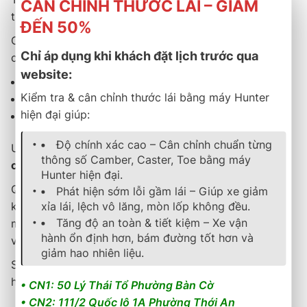
CÂN CHỈNH THƯỚC LÁI – GIẢM
trung tâm sẽ được tặng
lọc nhớt Bosch chính hãng
.
ĐẾN 50%
Chương trình áp dụng với nhiều dòng nhớt phổ biến
Chỉ áp dụng khi khách đặt lịch trước qua
cho xe xăng như:
website:
Total 5W30
Kiểm tra & cân chỉnh thước lái bằng máy Hunter
Mobil 5W30
hiện đại giúp:
Goodyear 5W30
Độ chính xác cao – Cân chỉnh chuẩn từng
Ưu đãi áp dụng cho
tất cả các dòng xe sử dụng động
thông số Camber, Caster, Toe bằng máy
cơ xăng
.
Hunter hiện đại.
Quy trình thay nhớt được thực hiện nhanh gọn, chỉ
Phát hiện sớm lỗi gầm lái – Giúp xe giảm
xỉa lái, lệch vô lăng, mòn lốp không đều.
khoảng
30 phút
, giúp khách hàng tiết kiệm thời gian
Tăng độ an toàn & tiết kiệm – Xe vận
mà vẫn đảm bảo xe được kiểm tra đầy đủ trước khi
hành ổn định hơn, bám đường tốt hơn và
vận hành.
giảm hao nhiên liệu.
Số lượng quà tặng có hạn, chỉ
50 suất
, ưu tiên khách
hàng đặt lịch trước.
• CN1: 50 Lý Thái Tổ Phường Bàn Cờ
• CN2: 111/2 Quốc lộ 1A Phường Thới An