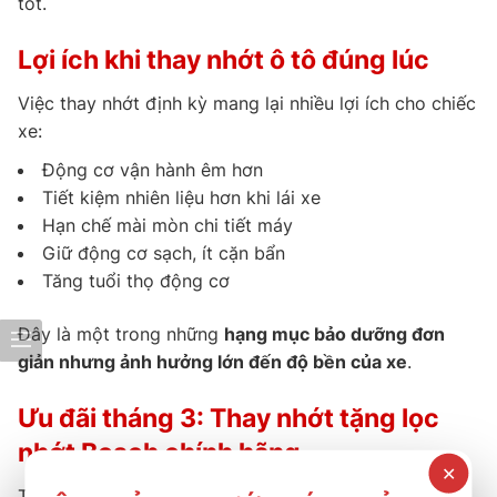
tốt.
Lợi ích khi thay nhớt ô tô đúng lúc
Việc thay nhớt định kỳ mang lại nhiều lợi ích cho chiếc
xe:
Động cơ vận hành êm hơn
Tiết kiệm nhiên liệu hơn khi lái xe
Hạn chế mài mòn chi tiết máy
Giữ động cơ sạch, ít cặn bẩn
Tăng tuổi thọ động cơ
Đây là một trong những
hạng mục bảo dưỡng đơn
giản nhưng ảnh hưởng lớn đến độ bền của xe
.
Ưu đãi tháng 3: Thay nhớt tặng lọc
nhớt Bosch chính hãng
✕
Từ
10/3 – 31/3/2026
, khách hàng khi thay nhớt tại