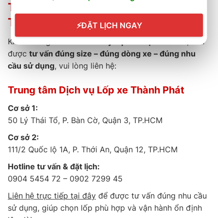
Thông tin liên hệ thay lốp xe tại
TP.HCM
⚡
ĐẶT LỊCH NGAY
Khách hàng có nhu cầu
thay lốp ô tô tại TP.HCM
, cần
được
tư vấn đúng size – đúng dòng xe – đúng nhu
cầu sử dụng
, vui lòng liên hệ:
Trung tâm Dịch vụ Lốp xe Thành Phát
Cơ sở 1:
50 Lý Thái Tổ, P. Bàn Cờ, Quận 3, TP.HCM
Cơ sở 2:
111/2 Quốc lộ 1A, P. Thới An, Quận 12, TP.HCM
Hotline tư vấn & đặt lịch:
0904 5454 72 – 0902 7299 45
Liên hệ trực tiếp tại đây
để được tư vấn đúng nhu cầu
sử dụng, giúp chọn lốp phù hợp và vận hành ổn định