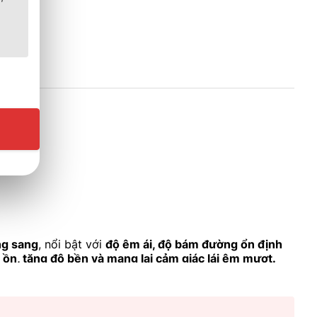
ng sang
, nổi bật với
độ êm ái, độ bám đường ổn định
 ồn, tăng độ bền và mang lại cảm giác lái êm mượt.