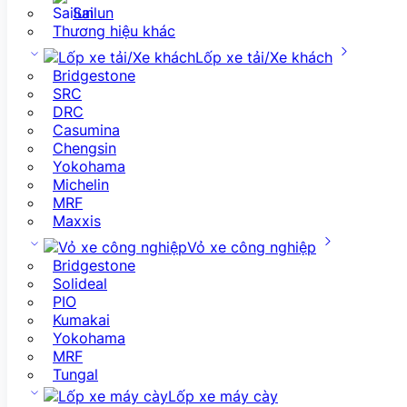
Sailun
Thương hiệu khác
Lốp xe tải/Xe khách
Bridgestone
SRC
DRC
Casumina
Chengsin
Yokohama
Michelin
MRF
Maxxis
Vỏ xe công nghiệp
Bridgestone
Solideal
PIO
Kumakai
Yokohama
MRF
Tungal
Lốp xe máy cày