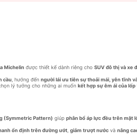
a Michelin
được thiết kế dành riêng cho
SUV đô thị và xe 
n cầu
, hướng đến
người lái ưu tiên sự thoải mái, yên tĩnh 
 chọn lý tưởng cho những ai muốn
kết hợp sự êm ái của lốp 
ứng (Symmetric Pattern)
giúp
phân bổ áp lực đều trên mặt l
hanh ổn định trên đường ướt
,
giảm trượt nước
và
nâng cao