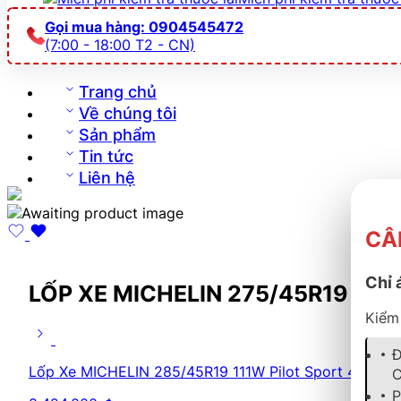
Gọi mua hàng: 0904545472
(7:00 - 18:00 T2 - CN)
Trang chủ
Về chúng tôi
Sản phẩm
Tin tức
Liên hệ
CÂ
Chỉ 
LỐP XE MICHELIN 275/45R19 108
Kiểm 
Đ
Lốp Xe MICHELIN 285/45R19 111W Pilot Sport 4 SUV
C
P