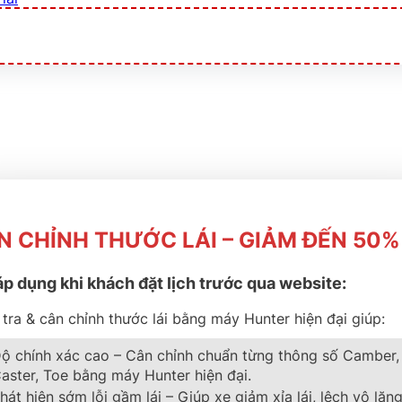
N CHỈNH THƯỚC LÁI – GIẢM ĐẾN 50%
áp dụng khi khách đặt lịch trước qua website:
V LATITUDE TOUR HP
tra & cân chỉnh thước lái bằng máy Hunter hiện đại giúp:
ộ chính xác cao – Cân chỉnh chuẩn từng thông số Camber,
aster, Toe bằng máy Hunter hiện đại.
hát hiện sớm lỗi gầm lái – Giúp xe giảm xỉa lái, lệch vô lăng