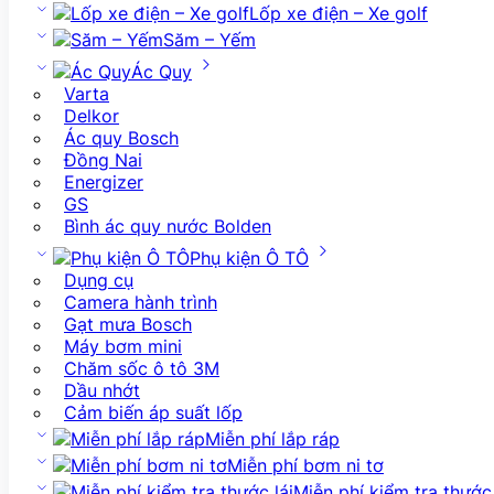
Lốp xe điện – Xe golf
Săm – Yếm
Ác Quy
Varta
Delkor
Ác quy Bosch
Đồng Nai
Energizer
GS
Bình ác quy nước Bolden
Phụ kiện Ô TÔ
Dụng cụ
Camera hành trình
Gạt mưa Bosch
Máy bơm mini
Chăm sốc ô tô 3M
Dầu nhớt
Cảm biến áp suất lốp
Miễn phí lắp ráp
Miễn phí bơm ni tơ
Miễn phí kiểm tra thước 