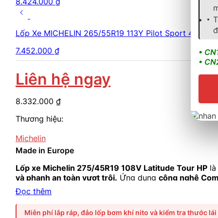
8.424.000
₫
m
T
đ
Lốp Xe MICHELIN 265/55R19 113Y Pilot Sport 4 SUV 
7.452.000
₫
• CN
• CN
Liên hệ ngay
8.332.000
₫
Thương hiệu:
Michelin
Made in Europe
Lốp xe Michelin 275/45R19 108V Latitude Tour HP
là
và phanh an toàn vượt trội.
Ứng dụng
công nghệ Comf
Phù hợp cho các dòng
Mercedes-Benz GLE, BMW X5, 
Đọc thêm
Miễn phí lắp ráp, đảo lốp bơm khí nito và kiểm tra thước lái