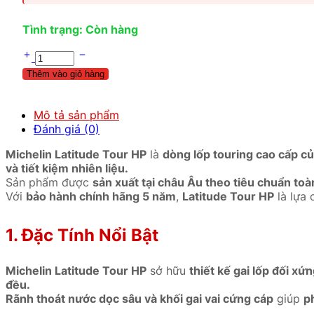
Tình trạng: Còn hàng
Thêm vào giỏ hàng
Mô tả sản phẩm
Đánh giá (0)
Michelin Latitude Tour HP
là
dòng lốp touring cao cấp củ
và tiết kiệm nhiên liệu.
Sản phẩm được
sản xuất tại châu Âu theo tiêu chuẩn toà
Với
bảo hành chính hãng 5 năm
,
Latitude Tour HP
là lựa
1. Đặc Tính Nổi Bật
Michelin Latitude Tour HP
sở hữu
thiết kế gai lốp đối x
đều.
Rãnh thoát nước dọc sâu và khối gai vai cứng cáp
giúp
p