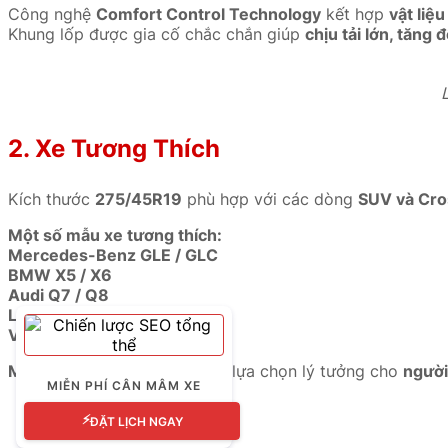
Công nghệ
Comfort Control Technology
kết hợp
vật liệ
Khung lốp được gia cố chắc chắn giúp
chịu tải lớn, tăng 
2. Xe Tương Thích
Kích thước
275/45R19
phù hợp với các dòng
SUV và Cro
Một số mẫu xe tương thích:
Mercedes-Benz GLE / GLC
BMW X5 / X6
Audi Q7 / Q8
Lexus RX / NX
Volvo XC90
Michelin Latitude Tour HP
là lựa chọn lý tưởng cho
người
MIỄN PHÍ CÂN MÂM XE
⚡
ĐẶT LỊCH NGAY