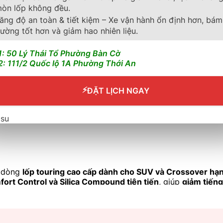
òn lốp không đều.
ăng độ an toàn & tiết kiệm – Xe vận hành ổn định hơn, bám
ường tốt hơn và giảm hao nhiên liệu.
FRV
1: 50 Lý Thái Tổ Phường Bàn Cờ
2: 111/2 Quốc lộ 1A Phường Thới An
⚡
ĐẶT LỊCH NGAY
 dòng
lốp touring cao cấp dành cho SUV và Crossover hạ
ort Control và Silica Compound tiên tiến
, giúp
giảm tiếng
Audi Q7, Lexus RX, Volvo XC90.