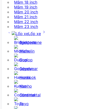
Mâm 18 inch
Mâm 19 inch
Mâm 20 inch
Mâm 21 inch
Mâm 22 inch
Mâm 23 inch
Lốp xe
Bridgestone
Michelin
Dunlop
Goodyear
Hankook
Kumho
Continental
Toyo