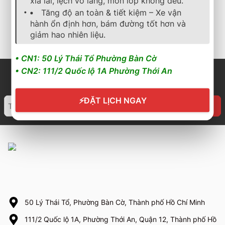
xỉa lái, lệch vô lăng, mòn lốp không đều.
2.100.000
₫
2.322.000
₫
Tăng độ an toàn & tiết kiệm – Xe vận
hành ổn định hơn, bám đường tốt hơn và
Cần nhận báo giá mới
Cần nhận báo giá mới
nhất? Nhấn vào đây để
nhất? Nhấn vào đây để
giảm hao nhiên liệu.
trao đổi ngay
trao đổi ngay
• CN1: 50 Lý Thái Tổ Phường Bàn Cờ
• CN2: 111/2 Quốc lộ 1A Phường Thới An
⚡
ĐẶT LỊCH NGAY
50 Lý Thái Tổ, Phường Bàn Cờ, Thành phố Hồ Chí Minh
111/2 Quốc lộ 1A, Phường Thới An, Quận 12, Thành phố Hồ