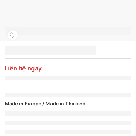
LỐP XE MICHELIN
275/35R20 102Y PILOT
SPORT 4S
Liên hệ ngay
Made in Europe / Made in Thailand