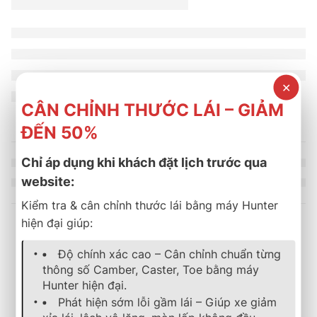
✕
CÂN CHỈNH THƯỚC LÁI – GIẢM
ĐẾN 50%
Chỉ áp dụng khi khách đặt lịch trước qua
website:
Kiểm tra & cân chỉnh thước lái bằng máy Hunter
hiện đại giúp:
Sản phẩm tương tự
Độ chính xác cao – Cân chỉnh chuẩn từng
thông số Camber, Caster, Toe bằng máy
Hunter hiện đại.
lốp xe
,
bridgestone
,
ecopia
,
mặc định
lốp xe
,
michelin
,
energy
,
mặc địn
Phát hiện sớm lỗi gầm lái – Giúp xe giảm
Lốp Xe Bridgestone 205/65R16 Ecopia EP15
Lốp Xe MICHELIN 195/65R