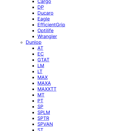
Cargo
DP
Ducaro
Eagle
EfficientGrip
Optilife
Wrangler
Dunlop
AT
EC
GTAT
LM
LT
MAX
MAXA
MAXXTT
MT
PT
SP
SPLM
SPTR
SPVAN
ST