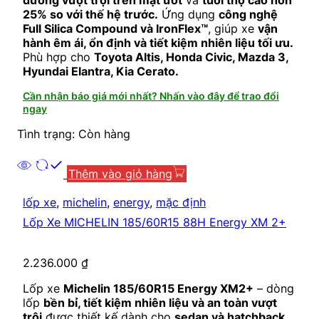
25% so với thế hệ trước.
Ứng dụng
công nghệ
Full Silica Compound và IronFlex™
, giúp xe
vận
hành êm ái, ổn định và tiết kiệm nhiên liệu tối ưu.
Phù hợp cho
Toyota Altis, Honda Civic, Mazda 3,
Hyundai Elantra, Kia Cerato.
Cần nhận báo giá mới nhất? Nhấn vào đây để trao đổi
ngay
Tình trạng: Còn hàng
Thêm vào giỏ hàng
lốp xe
,
michelin
,
energy
,
mặc định
Lốp Xe MICHELIN 185/60R15 88H Energy XM 2+
2.236.000
₫
Lốp xe
Michelin 185/60R15 Energy XM2+
– dòng
lốp
bền bỉ, tiết kiệm nhiên liệu và an toàn vượt
trội
được thiết kế dành cho
sedan và hatchback