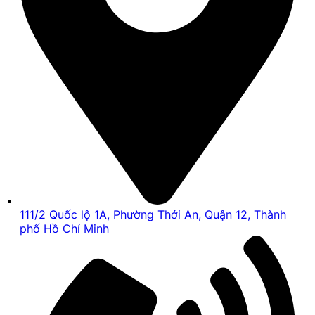
111/2 Quốc lộ 1A, Phường Thới An, Quận 12, Thành
phố Hồ Chí Minh