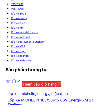
215/55r17
215/55r18
lốp xe 5008
lốp xe camry
lốp xe civic
lốp xe hrv
lốp xe hyundai tucson
lốp xe mazda 3
lốp xe mitsubishi outlander
lốp xe vf34
lốp xe wigo
lốp xe xpander
lốp xe yaris cross
Sản phẩm tương tự
Thêm vào giỏ hàng
lốp xe
,
michelin
,
energy
,
mặc định
Lốp Xe MICHELIN 185/55R15 86V Energy XM 2+
Thailand