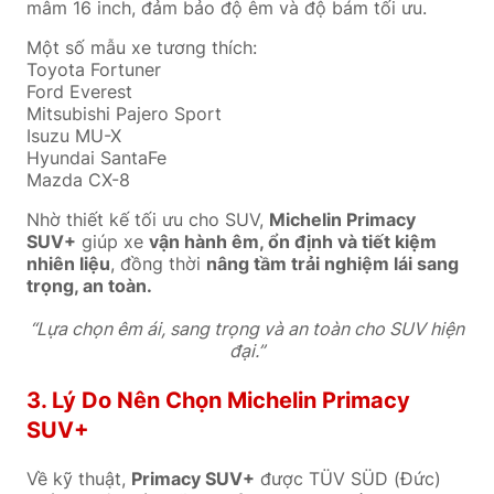
mâm 16 inch, đảm bảo độ êm và độ bám tối ưu.
Một số mẫu xe tương thích:
Toyota Fortuner
Ford Everest
Mitsubishi Pajero Sport
Isuzu MU-X
Hyundai SantaFe
Mazda CX-8
Nhờ thiết kế tối ưu cho SUV,
Michelin Primacy
SUV+
giúp xe
vận hành êm, ổn định và tiết kiệm
nhiên liệu
, đồng thời
nâng tầm trải nghiệm lái sang
trọng, an toàn.
“Lựa chọn êm ái, sang trọng và an toàn cho SUV hiện
đại.”
3. Lý Do Nên Chọn Michelin Primacy
SUV+
Về kỹ thuật,
Primacy SUV+
được TÜV SÜD (Đức)