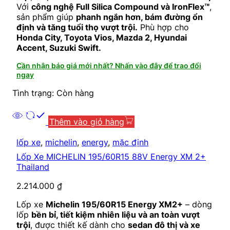
Với
công nghệ Full Silica Compound và IronFlex™
,
sản phẩm giúp
phanh ngắn hơn, bám đường ổn
định và tăng tuổi thọ vượt trội.
Phù hợp cho
Honda City, Toyota Vios, Mazda 2, Hyundai
Accent, Suzuki Swift.
Cần nhận báo giá mới nhất? Nhấn vào đây để trao đổi
ngay
Tình trạng: Còn hàng
Thêm vào giỏ hàng
lốp xe
,
michelin
,
energy
,
mặc định
Lốp Xe MICHELIN 195/60R15 88V Energy XM 2+
Thailand
2.214.000
₫
Lốp xe
Michelin 195/60R15 Energy XM2+
– dòng
lốp
bền bỉ, tiết kiệm nhiên liệu và an toàn vượt
trội
, được thiết kế dành cho
sedan đô thị và xe