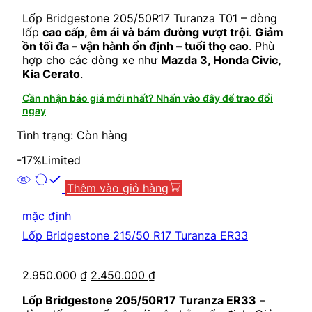
Lốp Bridgestone 205/50R17 Turanza T01 – dòng
lốp
cao cấp, êm ái và bám đường vượt trội
.
Giảm
ồn tối đa – vận hành ổn định – tuổi thọ cao
. Phù
hợp cho các dòng xe như
Mazda 3, Honda Civic,
Kia Cerato
.
Cần nhận báo giá mới nhất? Nhấn vào đây để trao đổi
ngay
Tình trạng: Còn hàng
-17%
Limited
Thêm vào giỏ hàng
mặc định
Lốp Bridgestone 215/50 R17 Turanza ER33
2.950.000
₫
2.450.000
₫
Lốp Bridgestone 205/50R17 Turanza ER33
–