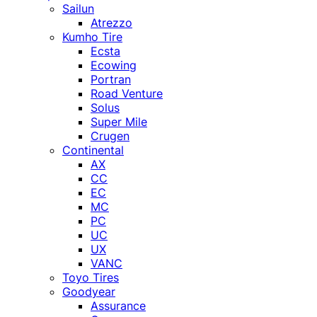
Sailun
Atrezzo
Kumho Tire
Ecsta
Ecowing
Portran
Road Venture
Solus
Super Mile
Crugen
Continental
AX
CC
EC
MC
PC
UC
UX
VANC
Toyo Tires
Goodyear
Assurance