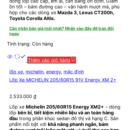
dòng lốp cao cấp, êm ái, cân bằng ổn định. Giảm
ồn tốt – bám đường cao – vận hành mượt mà, phù
hợp cho các dòng xe
Mazda 3, Lexus CT200h,
Toyota Corolla Altis.
Cần nhận báo giá mới nhất? Nhấn vào đây để trao đổi
ngay
Tình trạng: Còn hàng
Thêm vào giỏ hàng
lốp xe
,
michelin
,
energy
,
mặc định
Lốp Xe MICHELIN 205/60R15 91V Energy XM 2+
2.533.000
₫
Lốp xe
Michelin 205/60R15 Energy XM2+
– dòng
lốp
bền bỉ, tiết kiệm nhiên liệu và an toàn hàng
đầu
trong phân khúc sedan đô thị và hạng C. Sản
phẩm nổi bật với
khả năng phanh ngắn, bám
đường vượt trội trên mặt ướt
và
tuổi thọ cao hơn