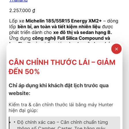
2.257.000
₫
Lốp xe
Michelin 185/55R15 Energy XM2+
– dòng
lốp
bền bỉ, an toàn và tiết kiệm nhiên liệu
được
phát triển dành cho
xe đô thị và sedan hạng B.
Ứng dụng
công nghệ Full Silica Compound và
IronFlex™
, sản phẩm giúp
phanh ngắn hơn, bám
✕
đường tốt hơn trên mặt ướt và tăng tuổi thọ vượt
trội.
Phù hợp cho
Honda Jazz, Toyota Yaris,
CÂN CHỈNH THƯỚC LÁI – GIẢM
Mazda 2, Hyundai i20, Kia Rio.
ĐẾN 50%
Cần nhận báo giá mới nhất? Nhấn vào đây để trao đổi
ngay
Chỉ áp dụng khi khách đặt lịch trước qua
Tình trạng: Còn hàng
website:
Thêm vào giỏ hàng
Kiểm tra & cân chỉnh thước lái bằng máy Hunter
hiện đại giúp:
mặc định
Độ chính xác cao – Cân chỉnh chuẩn từng
Lốp Bridgestone 265/65R17 Dueler 693B VN
thông số Camber, Caster, Toe bằng máy