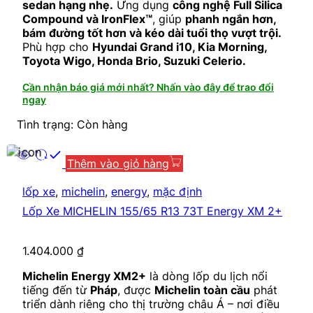
sedan hạng nhẹ.
Ứng dụng
công nghệ Full Silica
Compound và IronFlex™
, giúp
phanh ngắn hơn,
bám đường tốt hơn và kéo dài tuổi thọ vượt trội.
Phù hợp cho
Hyundai Grand i10, Kia Morning,
Toyota Wigo, Honda Brio, Suzuki Celerio.
Cần nhận báo giá mới nhất? Nhấn vào đây để trao đổi
ngay
Tình trạng: Còn hàng
Thêm vào giỏ hàng
lốp xe
,
michelin
,
energy
,
mặc định
Lốp Xe MICHELIN 155/65 R13 73T Energy XM 2+
1.404.000
₫
Michelin Energy XM2+
là dòng lốp du lịch nổi
tiếng đến từ
Pháp
, được
Michelin toàn cầu
phát
triển dành riêng cho thị trường châu Á – nơi điều