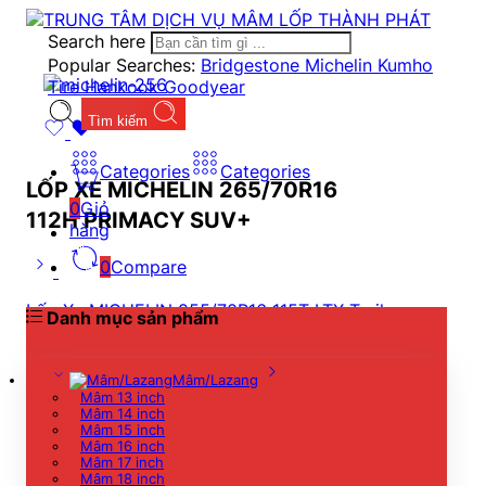
Search here
Popular Searches:
Bridgestone
Michelin
Kumho
Tire
Hankook
Goodyear
Tìm kiếm
Categories
Categories
LỐP XE MICHELIN 265/70R16
0
Giỏ
112H PRIMACY SUV+
hàng
0
Compare
Lốp Xe MICHELIN 255/70R16 115T LTX Trail
Danh mục sản phẩm
4.104.000
₫
Mâm/Lazang
Mâm 13 inch
Mâm 14 inch
Lốp Xe MICHELIN 265/70R16 112T LTX Trail
Mâm 15 inch
Mâm 16 inch
4.460.000
₫
Mâm 17 inch
Mâm 18 inch