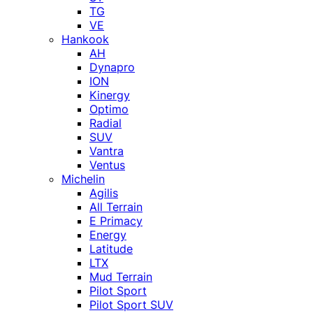
TG
VE
Hankook
AH
Dynapro
ION
Kinergy
Optimo
Radial
SUV
Vantra
Ventus
Michelin
Agilis
All Terrain
E Primacy
Energy
Latitude
LTX
Mud Terrain
Pilot Sport
Pilot Sport SUV