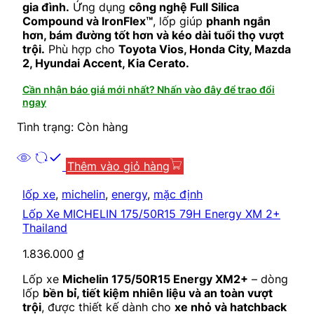
gia đình.
Ứng dụng
công nghệ Full Silica
Compound và IronFlex™
, lốp giúp
phanh ngắn
hơn, bám đường tốt hơn và kéo dài tuổi thọ vượt
trội.
Phù hợp cho
Toyota Vios, Honda City, Mazda
2, Hyundai Accent, Kia Cerato.
Cần nhận báo giá mới nhất? Nhấn vào đây để trao đổi
ngay
Tình trạng: Còn hàng
Thêm vào giỏ hàng
lốp xe
,
michelin
,
energy
,
mặc định
Lốp Xe MICHELIN 175/50R15 79H Energy XM 2+
Thailand
1.836.000
₫
Lốp xe
Michelin 175/50R15 Energy XM2+
– dòng
lốp
bền bỉ, tiết kiệm nhiên liệu và an toàn vượt
trội
, được thiết kế dành cho
xe nhỏ và hatchback