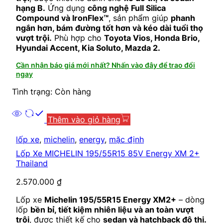
hạng B.
Ứng dụng
công nghệ Full Silica
Compound và IronFlex™
, sản phẩm giúp
phanh
ngắn hơn, bám đường tốt hơn và kéo dài tuổi thọ
vượt trội.
Phù hợp cho
Toyota Vios, Honda Brio,
Hyundai Accent, Kia Soluto, Mazda 2.
Cần nhận báo giá mới nhất? Nhấn vào đây để trao đổi
ngay
Tình trạng: Còn hàng
Thêm vào giỏ hàng
lốp xe
,
michelin
,
energy
,
mặc định
Lốp Xe MICHELIN 195/55R15 85V Energy XM 2+
Thailand
2.570.000
₫
Lốp xe
Michelin 195/55R15 Energy XM2+
– dòng
lốp
bền bỉ, tiết kiệm nhiên liệu và an toàn vượt
trội
, được thiết kế cho
sedan và hatchback đô thị.