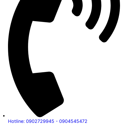
Hotline: 0902729945 - 0904545472