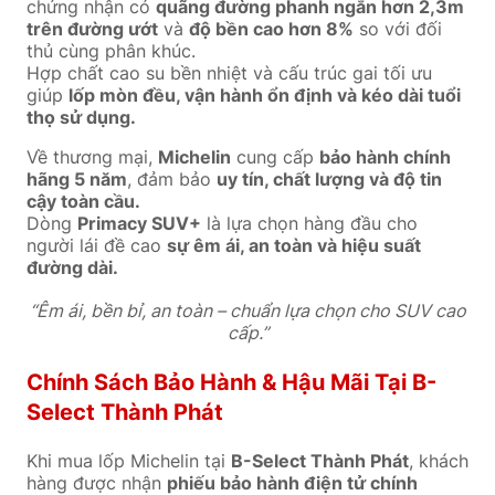
chứng nhận có
quãng đường phanh ngắn hơn 2,3m
trên đường ướt
và
độ bền cao hơn 8%
so với đối
thủ cùng phân khúc.
Hợp chất cao su bền nhiệt và cấu trúc gai tối ưu
giúp
lốp mòn đều, vận hành ổn định và kéo dài tuổi
thọ sử dụng.
Về thương mại,
Michelin
cung cấp
bảo hành chính
hãng 5 năm
, đảm bảo
uy tín, chất lượng và độ tin
cậy toàn cầu.
Dòng
Primacy SUV+
là lựa chọn hàng đầu cho
người lái đề cao
sự êm ái, an toàn và hiệu suất
đường dài.
“Êm ái, bền bỉ, an toàn – chuẩn lựa chọn cho SUV cao
cấp.”
Chính Sách Bảo Hành & Hậu Mãi Tại B-
Select Thành Phát
Khi mua lốp Michelin tại
B-Select Thành Phát
, khách
hàng được nhận
phiếu bảo hành điện tử chính