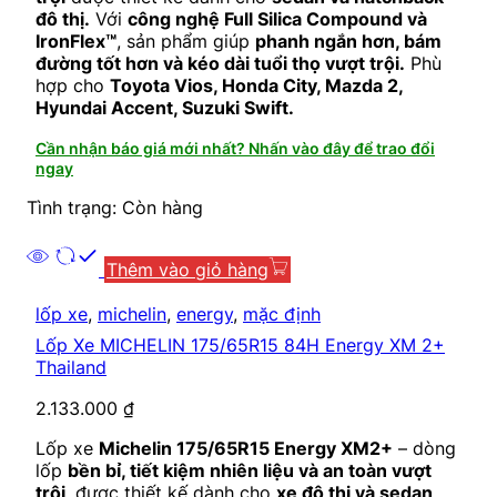
đô thị.
Với
công nghệ Full Silica Compound và
IronFlex™
, sản phẩm giúp
phanh ngắn hơn, bám
đường tốt hơn và kéo dài tuổi thọ vượt trội.
Phù
hợp cho
Toyota Vios, Honda City, Mazda 2,
Hyundai Accent, Suzuki Swift.
Cần nhận báo giá mới nhất? Nhấn vào đây để trao đổi
ngay
Tình trạng: Còn hàng
Thêm vào giỏ hàng
lốp xe
,
michelin
,
energy
,
mặc định
Lốp Xe MICHELIN 175/65R15 84H Energy XM 2+
Thailand
2.133.000
₫
Lốp xe
Michelin 175/65R15 Energy XM2+
– dòng
lốp
bền bỉ, tiết kiệm nhiên liệu và an toàn vượt
trội
, được thiết kế dành cho
xe đô thị và sedan