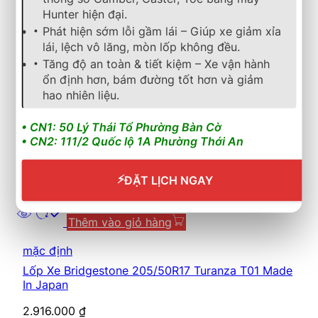
Hunter hiện đại.
4.017.600
₫
Phát hiện sớm lỗi gầm lái – Giúp xe giảm xỉa
lái, lệch vô lăng, mòn lốp không đều.
Lốp
Bridgestone DUELER 693B 265/65R17
(Vietnam)
– phân khúc
đa dụng / all-terrain nhẹ
.
Tăng độ an toàn & tiết kiệm – Xe vận hành
Nổi bật với độ bám tốt, khả năng chịu tải cao và
ổn định hơn, bám đường tốt hơn và giảm
cấu trúc gai mạnh mẽ. Phù hợp cho các mẫu xe
hao nhiên liệu.
như Toyota Fortuner, Mitsubishi Pajero Sport,
Isuzu MU-X.
• CN1: 50 Lý Thái Tổ Phường Bàn Cờ
• CN2: 111/2 Quốc lộ 1A Phường Thới An
Cần nhận báo giá mới nhất? Nhấn vào đây để trao đổi
ngay
⚡
ĐẶT LỊCH NGAY
Tình trạng: Còn hàng
Thêm vào giỏ hàng
mặc định
Lốp Xe Bridgestone 205/50R17 Turanza T01 Made
In Japan
2.916.000
₫