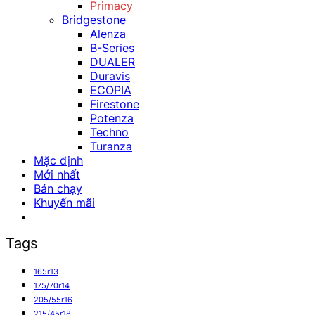
Primacy
Bridgestone
Alenza
B-Series
DUALER
Duravis
ECOPIA
Firestone
Potenza
Techno
Turanza
Mặc định
Mới nhất
Bán chạy
Khuyến mãi
Tags
165r13
175/70r14
205/55r16
215/45r18