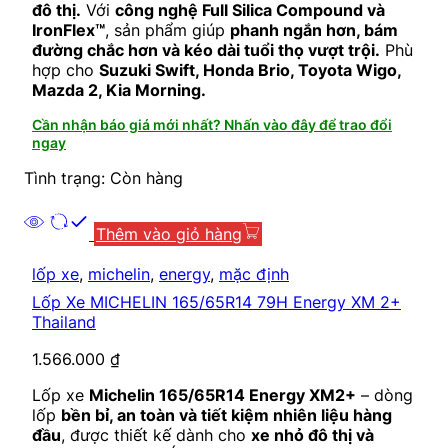
đô thị.
Với
công nghệ Full Silica Compound và
IronFlex™
, sản phẩm giúp
phanh ngắn hơn, bám
đường chắc hơn và kéo dài tuổi thọ vượt trội.
Phù
hợp cho
Suzuki Swift, Honda Brio, Toyota Wigo,
Mazda 2, Kia Morning.
Cần nhận báo giá mới nhất? Nhấn vào đây để trao đổi
ngay
Tình trạng: Còn hàng
Thêm vào giỏ hàng
lốp xe
,
michelin
,
energy
,
mặc định
Lốp Xe MICHELIN 165/65R14 79H Energy XM 2+
Thailand
1.566.000
₫
Lốp xe
Michelin 165/65R14 Energy XM2+
– dòng
lốp
bền bỉ, an toàn và tiết kiệm nhiên liệu hàng
đầu
, được thiết kế dành cho
xe nhỏ đô thị và