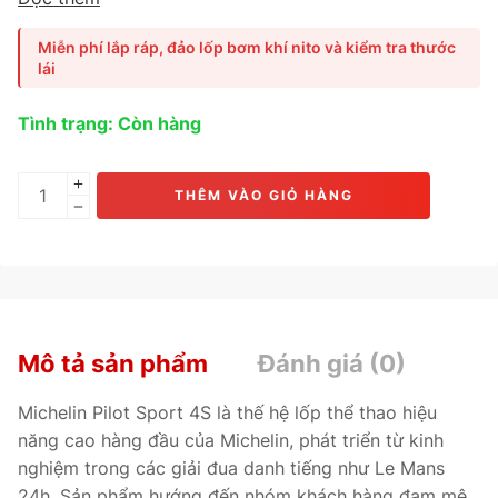
Sản phẩm nổi bật với khả năng bám đường xuất sắc, phản
hồi lái chính xác và độ ổn định cao ở tốc độ lớn. Phù hợp
Miễn phí lắp ráp, đảo lốp bơm khí nito và kiểm tra thước
cho các dòng xe hiệu năng cao như BMW M3, Mercedes-
lái
Benz C43 AMG, Audi S5 và Lexus RC350.
Tình trạng: Còn hàng
THÊM VÀO GIỎ HÀNG
Mô tả sản phẩm
Đánh giá (0)
Michelin Pilot Sport 4S là thế hệ lốp thể thao hiệu
năng cao hàng đầu của Michelin, phát triển từ kinh
nghiệm trong các giải đua danh tiếng như Le Mans
24h. Sản phẩm hướng đến nhóm khách hàng đam mê