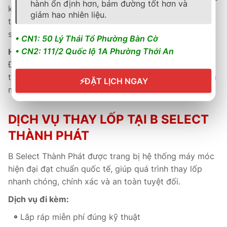
hành ổn định hơn, bám đường tốt hơn và
kèm phiếu bảo hành điện tử. Khách hàng được hỗ trợ
giảm hao nhiên liệu.
tư vấn, bảo dưỡng và kiểm tra định kỳ miễn phí trong
suốt quá trình sử dụng.
• CN1: 50 Lý Thái Tổ Phường Bàn Cờ
• CN2: 111/2 Quốc lộ 1A Phường Thới An
Hậu mãi tận tâm
Đội ngũ kỹ thuật viên đạt chuẩn Michelin thực hiện
thay lốp đúng quy trình, đảm bảo an toàn tuyệt đối và
⚡
ĐẶT LỊCH NGAY
mang đến trải nghiệm lái hoàn hảo cho người dùng.
DỊCH VỤ THAY LỐP TẠI B SELECT
THÀNH PHÁT
B Select Thành Phát được trang bị hệ thống máy móc
hiện đại đạt chuẩn quốc tế, giúp quá trình thay lốp
nhanh chóng, chính xác và an toàn tuyệt đối.
Dịch vụ đi kèm:
Lắp ráp miễn phí đúng kỹ thuật