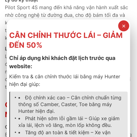
Pilot Sport 4S mang đến khả năng vận hành xuất sắc
nhờ công nghệ từ đường đua, cho độ bám tối đa và
khả năng phản hồi cực nhanh. Thiết kế hoa gai thể
✕
thao và cấu trúc lốp chắc chắn giúp xe ổn định hơn
CÂN CHỈNH THƯỚC LÁI – GIẢM
khi vận hành ở tốc độ cao hoặc vào cua gắt.
ĐẾN 50%
Lý do thương mại
Là sản phẩm cao cấp sản xuất tại Mỹ, Pilot Sport 4S
Chỉ áp dụng khi khách đặt lịch trước qua
đảm bảo chất lượng, tuổi thọ và hiệu năng bền bỉ. Khi
website:
mua tại đại lý chính hãng, khách hàng được bảo hành
Kiểm tra & cân chỉnh thước lái bằng máy Hunter
đầy đủ, hỗ trợ kỹ thuật chuyên sâu và dịch vụ hậu mãi
hiện đại giúp:
tận tâm theo tiêu chuẩn Michelin toàn cầu.
Độ chính xác cao – Cân chỉnh chuẩn từng
CHÍNH SÁCH BẢO HÀNH VÀ HẬU
thông số Camber, Caster, Toe bằng máy
Hunter hiện đại.
MÃI TẠI B SELECT THÀNH PHÁT
Phát hiện sớm lỗi gầm lái – Giúp xe giảm
xỉa lái, lệch vô lăng, mòn lốp không đều.
Cam kết bảo hành chính hãng
Tăng độ an toàn & tiết kiệm – Xe vận
B Select Thành Phát phân phối lốp Michelin chính hãng