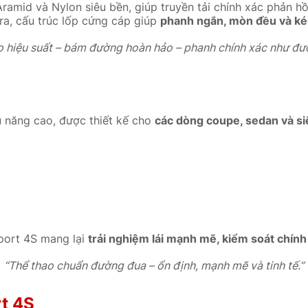
ramid và Nylon siêu bền, giúp truyền tải chính xác phản hồ
ra, cấu trúc lốp cứng cáp giúp
phanh ngắn, mòn đều và kéo
o hiệu suất – bám đường hoàn hảo – phanh chính xác như đư
 năng cao, được thiết kế cho
các dòng coupe, sedan và si
Sport 4S mang lại
trải nghiệm lái mạnh mẽ, kiểm soát chính 
“Thể thao chuẩn đường đua – ổn định, mạnh mẽ và tinh tế.”
rt 4S