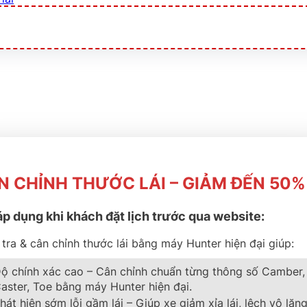
N CHỈNH THƯỚC LÁI – GIẢM ĐẾN 50%
áp dụng khi khách đặt lịch trước qua website:
 PILOT SPORT 4S
tra & cân chỉnh thước lái bằng máy Hunter hiện đại giúp:
ộ chính xác cao – Cân chỉnh chuẩn từng thông số Camber,
aster, Toe bằng máy Hunter hiện đại.
hát hiện sớm lỗi gầm lái – Giúp xe giảm xỉa lái, lệch vô lăng