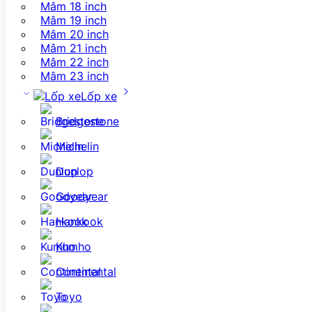
Mâm 18 inch
Mâm 19 inch
Mâm 20 inch
Mâm 21 inch
Mâm 22 inch
Mâm 23 inch
Lốp xe
Bridgestone
Michelin
Dunlop
Goodyear
Hankook
Kumho
Continental
Toyo