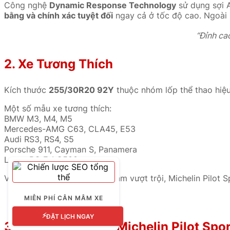
Công nghệ
Dynamic Response Technology
sử dụng sợi A
bằng và chính xác tuyệt đối
ngay cả ở tốc độ cao. Ngoài 
“Đỉnh ca
2. Xe Tương Thích
Kích thước
255/30R20 92Y
thuộc nhóm lốp thể thao hiệu
Một số mẫu xe tương thích:
BMW M3, M4, M5
Mercedes-AMG C63, CLA45, E53
Audi RS3, RS4, S5
Porsche 911, Cayman S, Panamera
Lexus RC F, LC500
Với thiết kế thể thao và độ bám vượt trội, Michelin Pilot 
MIỄN PHÍ CÂN MÂM XE
⚡
ĐẶT LỊCH NGAY
3. Lý Do Nên Chọn Michelin Pilot Spo