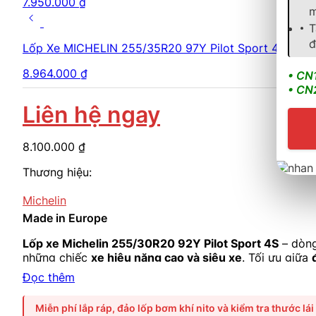
7.950.000
₫
m
T
đ
Lốp Xe MICHELIN 255/35R20 97Y Pilot Sport 4S
8.964.000
₫
• CN
• CN
Liên hệ ngay
8.100.000
₫
Thương hiệu:
Michelin
Made in Europe
Lốp xe Michelin 255/30R20 92Y Pilot Sport 4S
– dòng
những chiếc
xe hiệu năng cao và siêu xe
. Tối ưu giữa
M4, Mercedes-AMG C63, và Porsche 911
.
Đọc thêm
Miễn phí lắp ráp, đảo lốp bơm khí nito và kiểm tra thước lái