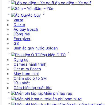
Lốp xe điện – Xe golf
Săm – Yếm
Ác Quy
Varta
Delkor
Ác quy Bosch
Đồng Nai
Energizer
GS
Bình ác quy nước Bolden
Phụ kiện Ô TÔ
Dụng cụ
Camera hành trình
Gạt mưa Bosch
Máy bơm mini
Chăm sốc ô tô 3M
Dầu nhớt
Cảm biến áp suất lốp
Miễn phí lắp ráp
Miễn phí bơm ni tơ
Miễn phí kiểm tra thước 