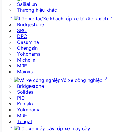
Sailun
Thương hiệu khác
Lốp xe tải/Xe khách
Bridgestone
SRC
DRC
Casumina
Chengsin
Yokohama
Michelin
MRF
Maxxis
Vỏ xe công nghiệp
Bridgestone
Solideal
PIO
Kumakai
Yokohama
MRF
Tungal
Lốp xe máy cày