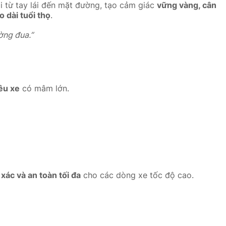
i từ tay lái đến mặt đường, tạo cảm giác
vững vàng, cân
 dài tuổi thọ
.
ờng đua.”
êu xe
có mâm lớn.
xác và an toàn tối đa
cho các dòng xe tốc độ cao.