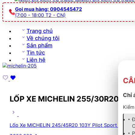
Gọi mua hàng: 0904545472
(7:00 - 18:00 T2 - CN)
Trang chủ
Về chúng tôi
Sản phẩm
Tin tức
Liên hệ
CÂ
Chỉ 
LỐP XE MICHELIN 255/30R20 92Y
Kiểm 
Đ
Lốp Xe MICHELIN 245/45R20 103Y Pilot Sport 4 NFO
C
P