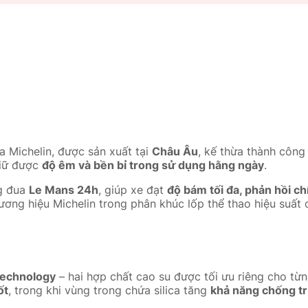
 Michelin, được sản xuất tại
Châu Âu
, kế thừa thành công
giữ được
độ êm và bền bỉ trong sử dụng hằng ngày
.
ng đua
Le Mans 24h
, giúp xe đạt
độ bám tối đa, phản hồi ch
ơng hiệu Michelin trong phân khúc lốp thể thao hiệu suất 
echnology
– hai hợp chất cao su được tối ưu riêng cho từ
ốt
, trong khi vùng trong chứa silica tăng
khả năng chống t