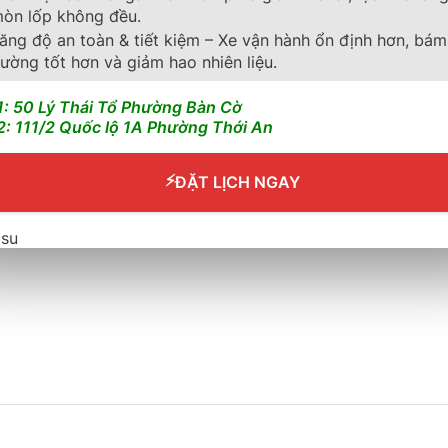
òn lốp không đều.
ăng độ an toàn & tiết kiệm – Xe vận hành ổn định hơn, bám
ường tốt hơn và giảm hao nhiên liệu.
1: 50 Lý Thái Tổ Phường Bàn Cờ
2: 111/2 Quốc lộ 1A Phường Thới An
7H PRIMACY SUV+
⚡
ĐẶT LỊCH NGAY