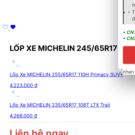
m
T
đ
• CN
• CN
LỐP XE MICHELIN 245/65R17 10
Lốp Xe MICHELIN 255/65R17 110H Primacy SUV+
4.223.000
₫
Lốp Xe MICHELIN 235/65R17 108T LTX Trail
4.266.000
₫
Liên hệ ngay