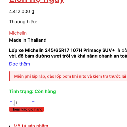
4.412.000
₫
Thương hiệu:
Michelin
Made in Thailand
Lốp xe Michelin 245/65R17 107H Primacy SUV+
là d
vời, độ bám đường vượt trội và khả năng phanh an toàn
Hyundai SantaFe.
Đọc thêm
Miễn phí lắp ráp, đảo lốp bơm khí nito và kiểm tra thước lái
Tình trạng: Còn hàng
Thêm vào giỏ hàng
Mô tả sản phẩm