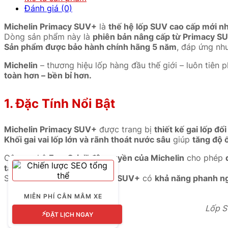
Đánh giá (0)
Michelin Primacy SUV+
là
thế hệ lốp SUV cao cấp mới n
Dòng sản phẩm này là
phiên bản nâng cấp từ Primacy S
Sản phẩm được bảo hành chính hãng 5 năm
, đáp ứng nh
Michelin
– thương hiệu lốp hàng đầu thế giới – luôn tiên 
toàn hơn – bền bỉ hơn.
1. Đặc Tính Nổi Bật
Michelin Primacy SUV+
được trang bị
thiết kế gai lốp đố
Khối gai vai lốp lớn và rãnh thoát nước sâu
giúp
tăng độ 
Công nghệ
EverGrip™ độc quyền của Michelin
cho phép
tăng độ êm vượt trội.
So với thế hệ trước,
Primacy SUV+
có
khả năng phanh n
MIỄN PHÍ CÂN MÂM XE
Lốp SU
⚡
ĐẶT LỊCH NGAY