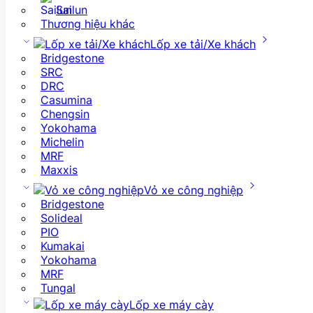
Sailun
Thương hiệu khác
Lốp xe tải/Xe khách
Bridgestone
SRC
DRC
Casumina
Chengsin
Yokohama
Michelin
MRF
Maxxis
Vỏ xe công nghiệp
Bridgestone
Solideal
PIO
Kumakai
Yokohama
MRF
Tungal
Lốp xe máy cày