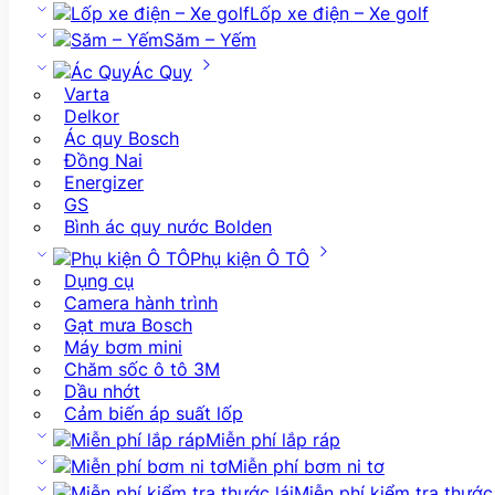
Lốp xe điện – Xe golf
Săm – Yếm
Ác Quy
Varta
Delkor
Ác quy Bosch
Đồng Nai
Energizer
GS
Bình ác quy nước Bolden
Phụ kiện Ô TÔ
Dụng cụ
Camera hành trình
Gạt mưa Bosch
Máy bơm mini
Chăm sốc ô tô 3M
Dầu nhớt
Cảm biến áp suất lốp
Miễn phí lắp ráp
Miễn phí bơm ni tơ
Miễn phí kiểm tra thước 