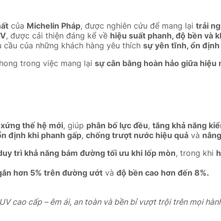
hất
của
Michelin Pháp
, được nghiên cứu để mang lại
trải n
UV
, được cải thiện đáng kể về
hiệu suất phanh, độ bền và
u cầu của những khách hàng yêu thích
sự yên tĩnh, ổn định 
phong trong việc mang lại
sự cân bằng hoàn hảo giữa hiệu 
i xứng thế hệ mới
, giúp
phân bố lực đều
,
tăng khả năng kiể
ổn định khi phanh gấp
,
chống trượt nước hiệu quả
và
nâng
duy trì khả năng bám đường tối ưu khi lốp mòn
, trong khi
h
gắn hơn 5% trên đường ướt
và
độ bền cao hơn đến 8%.
V cao cấp – êm ái, an toàn và bền bỉ vượt trội trên mọi hành