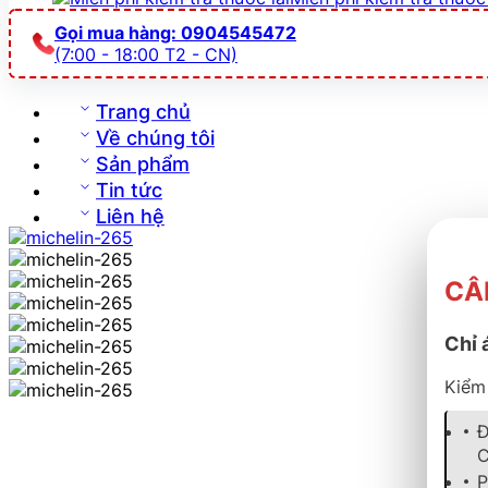
Gọi mua hàng: 0904545472
(7:00 - 18:00 T2 - CN)
Trang chủ
Về chúng tôi
Sản phẩm
Tin tức
Liên hệ
CÂ
Chỉ 
Kiểm 
Đ
C
P