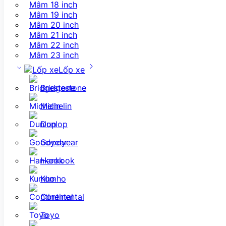
Mâm 18 inch
Mâm 19 inch
Mâm 20 inch
Mâm 21 inch
Mâm 22 inch
Mâm 23 inch
Lốp xe
Bridgestone
Michelin
Dunlop
Goodyear
Hankook
Kumho
Continental
Toyo