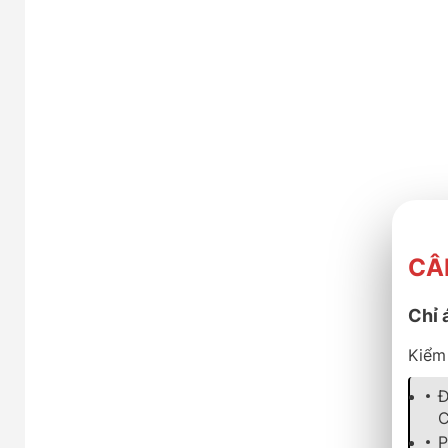
CÂ
Chỉ 
Kiểm 
Đ
C
P