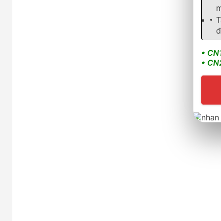
m
T
đ
• CN
• CN