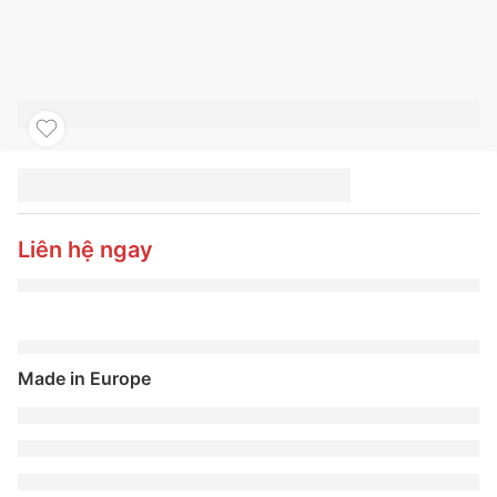
LỐP XE MICHELIN
245/40R18 97Y PILOT
SPORT 4 MO1
Liên hệ ngay
Made in Europe