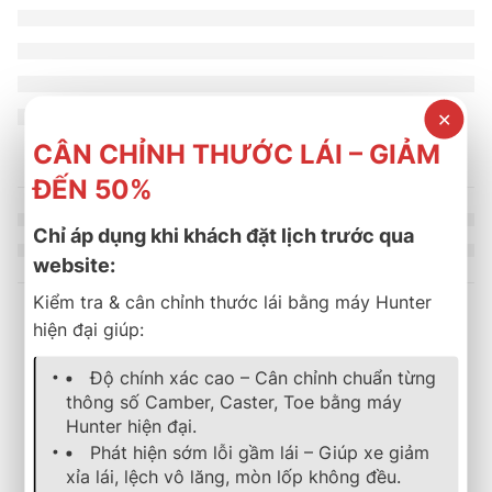
✕
CÂN CHỈNH THƯỚC LÁI – GIẢM
ĐẾN 50%
Chỉ áp dụng khi khách đặt lịch trước qua
website:
Kiểm tra & cân chỉnh thước lái bằng máy Hunter
hiện đại giúp:
Sản phẩm tương tự
Độ chính xác cao – Cân chỉnh chuẩn từng
thông số Camber, Caster, Toe bằng máy
Hunter hiện đại.
lốp xe
,
michelin
,
energy
,
mặc định
lốp xe
,
michelin
,
energy
,
mặc địn
Phát hiện sớm lỗi gầm lái – Giúp xe giảm
Lốp Xe MICHELIN 155/65 R13 73T Energy XM 2+
Lốp Xe MICHELIN 185/65
xỉa lái, lệch vô lăng, mòn lốp không đều.
1.404.000
₫
2.214.000
₫