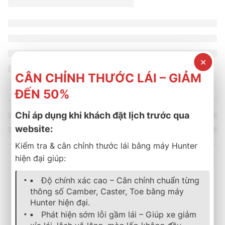
✕
CÂN CHỈNH THƯỚC LÁI – GIẢM
ĐẾN 50%
Chỉ áp dụng khi khách đặt lịch trước qua
website:
Kiểm tra & cân chỉnh thước lái bằng máy Hunter
hiện đại giúp:
Sản phẩm tương tự
Độ chính xác cao – Cân chỉnh chuẩn từng
thông số Camber, Caster, Toe bằng máy
Hunter hiện đại.
lốp xe
,
michelin
,
energy
,
mặc định
lốp xe
,
michelin
,
energy
,
mặc địn
Phát hiện sớm lỗi gầm lái – Giúp xe giảm
Lốp Xe MICHELIN 185/60R14 82H Energy XM 2+ Thai
Lốp Xe MICHELIN 175/70R