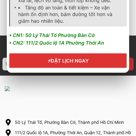
xỉa lái, lệch vô lăng, mòn lốp không đều.
2.030.000
₫
1.858.000
₫
Tăng độ an toàn & tiết kiệm – Xe vận
hành ổn định hơn, bám đường tốt hơn và
Cần nhận báo giá mới
Cần nhận báo giá mới
nhất? Nhấn vào đây để
nhất? Nhấn vào đây để
giảm hao nhiên liệu.
trao đổi ngay
trao đổi ngay
• CN1: 50 Lý Thái Tổ Phường Bàn Cờ
• CN2: 111/2 Quốc lộ 1A Phường Thới An
⚡
ĐẶT LỊCH NGAY
50 Lý Thái Tổ, Phường Bàn Cờ, Thành phố Hồ Chí Minh
111/2 Quốc lộ 1A, Phường Thới An, Quận 12, Thành phố Hồ