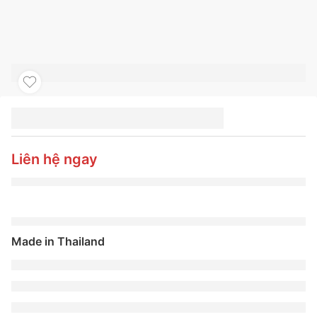
LỐP XE MICHELIN
235/75R15 109T LTX
TRAIL
Liên hệ ngay
Made in Thailand