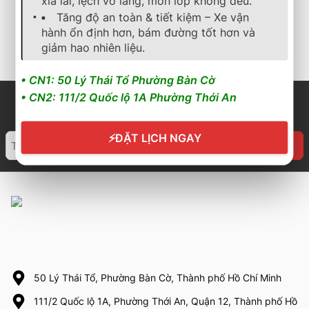
xỉa lái, lệch vô lăng, mòn lốp không đều.
3.900.000
₫
1.850.000
₫
Tăng độ an toàn & tiết kiệm – Xe vận
hành ổn định hơn, bám đường tốt hơn và
Cần nhận báo giá mới
Cần nhận báo giá mới
nhất? Nhấn vào đây để
nhất? Nhấn vào đây để
giảm hao nhiên liệu.
trao đổi ngay
trao đổi ngay
• CN1: 50 Lý Thái Tổ Phường Bàn Cờ
• CN2: 111/2 Quốc lộ 1A Phường Thới An
⚡
ĐẶT LỊCH NGAY
50 Lý Thái Tổ, Phường Bàn Cờ, Thành phố Hồ Chí Minh
111/2 Quốc lộ 1A, Phường Thới An, Quận 12, Thành phố Hồ