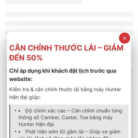
✕
CÂN CHỈNH THƯỚC LÁI – GIẢM
ĐẾN 50%
Chỉ áp dụng khi khách đặt lịch trước qua
website:
Kiểm tra & cân chỉnh thước lái bằng máy Hunter
hiện đại giúp:
Sản phẩm tương tự
Độ chính xác cao – Cân chỉnh chuẩn từng
thông số Camber, Caster, Toe bằng máy
Hunter hiện đại.
lốp xe
,
michelin
,
energy
,
mặc định
lốp xe
,
michelin
,
energy
,
mặc địn
Phát hiện sớm lỗi gầm lái – Giúp xe giảm
Lốp Xe MICHELIN 185/65R14 86H Energy XM 2+Thai
Lốp Xe MICHELIN 165/70R