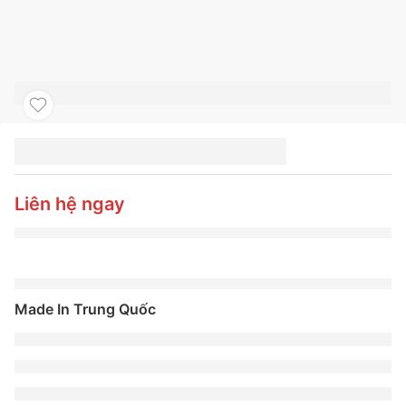
LỐP XE MICHELIN
235/50R19 103W
PRIMACY 5
Liên hệ ngay
Made In Trung Quốc