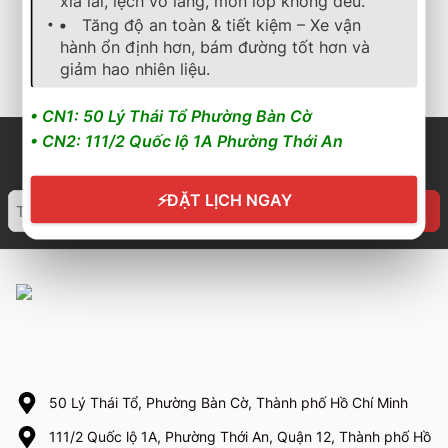
xỉa lái, lệch vô lăng, mòn lốp không đều.
1.928.000
₫
1.512.000
₫
Tăng độ an toàn & tiết kiệm – Xe vận
hành ổn định hơn, bám đường tốt hơn và
Cần nhận báo giá mới
Cần nhận báo giá mới
nhất? Nhấn vào đây để
nhất? Nhấn vào đây để
giảm hao nhiên liệu.
trao đổi ngay
trao đổi ngay
• CN1: 50 Lý Thái Tổ Phường Bàn Cờ
• CN2: 111/2 Quốc lộ 1A Phường Thới An
⚡
ĐẶT LỊCH NGAY
50 Lý Thái Tổ, Phường Bàn Cờ, Thành phố Hồ Chí Minh
111/2 Quốc lộ 1A, Phường Thới An, Quận 12, Thành phố Hồ