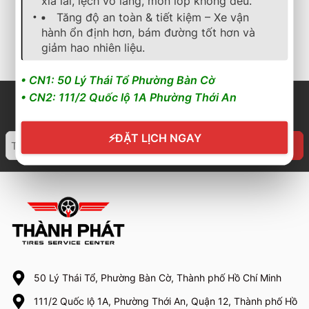
xỉa lái, lệch vô lăng, mòn lốp không đều.
2.754.000
₫
2.600.000
₫
Tăng độ an toàn & tiết kiệm – Xe vận
hành ổn định hơn, bám đường tốt hơn và
Cần nhận báo giá mới
Cần nhận báo giá mới
nhất? Nhấn vào đây để
nhất? Nhấn vào đây để
giảm hao nhiên liệu.
trao đổi ngay
trao đổi ngay
• CN1: 50 Lý Thái Tổ Phường Bàn Cờ
• CN2: 111/2 Quốc lộ 1A Phường Thới An
⚡
ĐẶT LỊCH NGAY
50 Lý Thái Tổ, Phường Bàn Cờ, Thành phố Hồ Chí Minh
111/2 Quốc lộ 1A, Phường Thới An, Quận 12, Thành phố Hồ