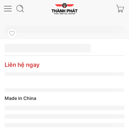
LỐP XE MICHELIN
235/50R18 97V PILOT
SPORT 4 SUV
Liên hệ ngay
EMTMADE IN CHINA
Made in China