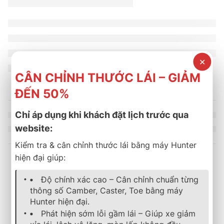
✕
CÂN CHỈNH THƯỚC LÁI – GIẢM
ĐẾN 50%
Chỉ áp dụng khi khách đặt lịch trước qua
website:
Kiểm tra & cân chỉnh thước lái bằng máy Hunter
hiện đại giúp:
Sản phẩm tương tự
Độ chính xác cao – Cân chỉnh chuẩn từng
thông số Camber, Caster, Toe bằng máy
Hunter hiện đại.
SOLD OUT
lốp xe
,
bridgestone
,
turanza
lốp xe
,
bridgestone
,
turanza
,
mới
Phát hiện sớm lỗi gầm lái – Giúp xe giảm
Lốp Xe Bridgestone 205/60R17 Turanza T05
LỐP XE BRIDGESTONE 20