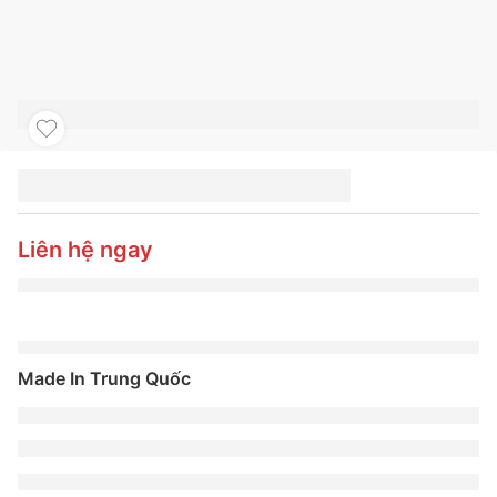
LỐP XE MICHELIN
235/40ZR19 96Y PILOT
SPORT 5
Liên hệ ngay
Made In Trung Quốc