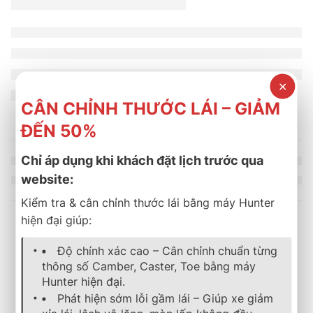
✕
CÂN CHỈNH THƯỚC LÁI – GIẢM
ĐẾN 50%
Chỉ áp dụng khi khách đặt lịch trước qua
website:
Kiểm tra & cân chỉnh thước lái bằng máy Hunter
hiện đại giúp:
Sản phẩm tương tự
Độ chính xác cao – Cân chỉnh chuẩn từng
thông số Camber, Caster, Toe bằng máy
Hunter hiện đại.
lốp xe
,
michelin
,
energy
,
mặc định
lốp xe
,
michelin
,
energy
,
mặc địn
Phát hiện sớm lỗi gầm lái – Giúp xe giảm
Lốp Xe MICHELIN 185/60R15 88H Energy XM 2+
Lốp Xe MICHELIN 175/50R