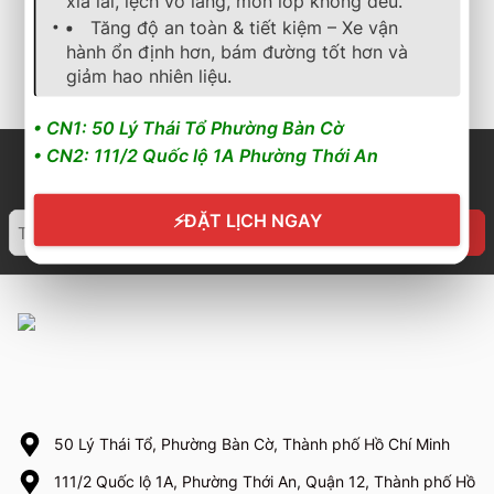
xỉa lái, lệch vô lăng, mòn lốp không đều.
2.236.000
₫
1.836.000
₫
Tăng độ an toàn & tiết kiệm – Xe vận
hành ổn định hơn, bám đường tốt hơn và
Cần nhận báo giá mới
Cần nhận báo giá mới
nhất? Nhấn vào đây để
nhất? Nhấn vào đây để
giảm hao nhiên liệu.
trao đổi ngay
trao đổi ngay
• CN1: 50 Lý Thái Tổ Phường Bàn Cờ
• CN2: 111/2 Quốc lộ 1A Phường Thới An
⚡
ĐẶT LỊCH NGAY
50 Lý Thái Tổ, Phường Bàn Cờ, Thành phố Hồ Chí Minh
111/2 Quốc lộ 1A, Phường Thới An, Quận 12, Thành phố Hồ