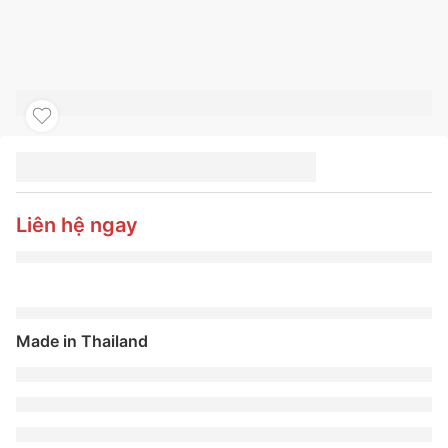
LỐP XE MICHELIN
225/60R17 103V
PRIMACY 5
Liên hệ ngay
Made in Thailand