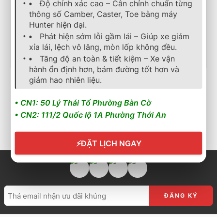
Độ chính xác cao – Cân chỉnh chuẩn từng
thông số Camber, Caster, Toe bằng máy
Hunter hiện đại.
Phát hiện sớm lỗi gầm lái – Giúp xe giảm
xỉa lái, lệch vô lăng, mòn lốp không đều.
Tăng độ an toàn & tiết kiệm – Xe vận
hành ổn định hơn, bám đường tốt hơn và
giảm hao nhiên liệu.
lốp xe
,
michelin
,
energy
,
mặc định
lốp xe
,
michelin
,
energy
,
mặc địn
Lốp Xe MICHELIN 185/55R15 86V Energy XM 2+ Thai
Lốp Xe MICHELIN 165/65R
2.257.000
₫
1.566.000
₫
• CN1: 50 Lý Thái Tổ Phường Bàn Cờ
• CN2: 111/2 Quốc lộ 1A Phường Thới An
Cần nhận báo giá mới
Cần nhận báo giá mới
nhất? Nhấn vào đây để
nhất? Nhấn vào đây để
trao đổi ngay
trao đổi ngay
⚡
ĐẶT LỊCH NGAY