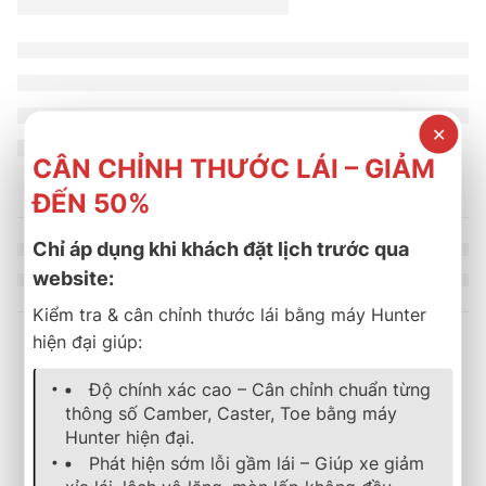
✕
CÂN CHỈNH THƯỚC LÁI – GIẢM
ĐẾN 50%
Chỉ áp dụng khi khách đặt lịch trước qua
website:
Kiểm tra & cân chỉnh thước lái bằng máy Hunter
hiện đại giúp:
Sản phẩm tương tự
Độ chính xác cao – Cân chỉnh chuẩn từng
thông số Camber, Caster, Toe bằng máy
Hunter hiện đại.
SOLD OUT
lốp xe
,
bridgestone
,
ecopia
lốp xe
,
bridgestone
,
turanza
,
mới
Phát hiện sớm lỗi gầm lái – Giúp xe giảm
Lốp Xe Bridgestone 205/50R17 Ecopia EP4A
LỐP XE BRIDGESTONE 18