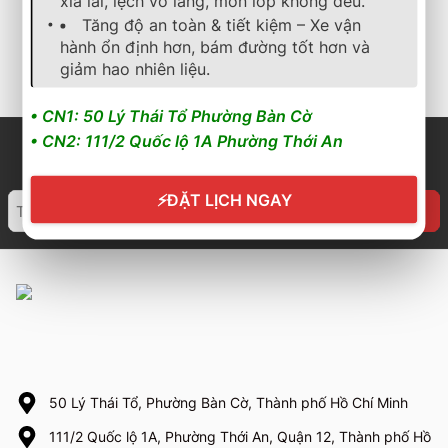
xỉa lái, lệch vô lăng, mòn lốp không đều.
2.667.600
₫
2.350.000
₫
Tăng độ an toàn & tiết kiệm – Xe vận
hành ổn định hơn, bám đường tốt hơn và
Cần nhận báo giá mới
Cần nhận báo giá mới
nhất? Nhấn vào đây để
nhất? Nhấn vào đây để
giảm hao nhiên liệu.
trao đổi ngay
trao đổi ngay
• CN1: 50 Lý Thái Tổ Phường Bàn Cờ
• CN2: 111/2 Quốc lộ 1A Phường Thới An
⚡
ĐẶT LỊCH NGAY
50 Lý Thái Tổ, Phường Bàn Cờ, Thành phố Hồ Chí Minh
111/2 Quốc lộ 1A, Phường Thới An, Quận 12, Thành phố Hồ