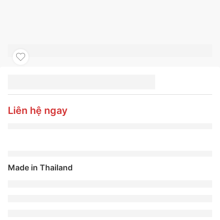
LỐP XE MICHELIN
215/70 16C 108/106T
AGILIS 3 RCMI
Liên hệ ngay
Made in Thailand