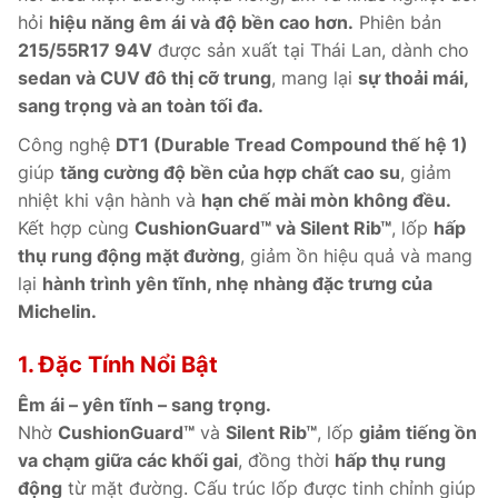
hỏi
hiệu năng êm ái và độ bền cao hơn.
Phiên bản
215/55R17 94V
được sản xuất tại Thái Lan, dành cho
sedan và CUV đô thị cỡ trung
, mang lại
sự thoải mái,
sang trọng và an toàn tối đa.
Công nghệ
DT1 (Durable Tread Compound thế hệ 1)
giúp
tăng cường độ bền của hợp chất cao su
, giảm
nhiệt khi vận hành và
hạn chế mài mòn không đều.
Kết hợp cùng
CushionGuard™ và Silent Rib™
, lốp
hấp
thụ rung động mặt đường
, giảm ồn hiệu quả và mang
lại
hành trình yên tĩnh, nhẹ nhàng đặc trưng của
Michelin.
1. Đặc Tính Nổi Bật
Êm ái – yên tĩnh – sang trọng.
Nhờ
CushionGuard™
và
Silent Rib™
, lốp
giảm tiếng ồn
va chạm giữa các khối gai
, đồng thời
hấp thụ rung
động
từ mặt đường. Cấu trúc lốp được tinh chỉnh giúp