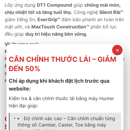
Lốp ứng dụng
DT1 Compound
giúp
chống mài mòn,
chịu nhiệt tốt và tăng tuổi thọ.
Công nghệ
Silent Rib™
giảm tiếng ồn,
EverGrip™
đảm bảo phanh an toàn trên
mặt ướt, và
MaxTouch Construction™
phân bổ lực
đều giúp
duy trì hiệu năng bền vững.
Về thương mại:
✕
Michelin Primacy 3 ST DT1
là dòng
phân phối chính
CÂN CHỈNH THƯỚC LÁI – GIẢM
hãng tại Việt Nam
, đi kèm
bảo hành 5 năm
và
dịch vụ
hậu mãi tận tâm.
Đây là sản phẩm
được tối ưu riêng
ĐẾN 50%
cho điều kiện châu Á
, kết hợp
độ êm, độ bền và khả
năng bám đường vượt trội.
Chỉ áp dụng khi khách đặt lịch trước qua
website:
Êm ái – bền bỉ – an toàn theo tiêu chuẩn Michelin toàn
Kiểm tra & cân chỉnh thước lái bằng máy Hunter
cầu.
hiện đại giúp:
Độ chính xác cao – Cân chỉnh chuẩn từng
Chính Sách Bảo Hành & Hậu Mãi Tại B-
thông số Camber, Caster, Toe bằng máy
Select Thành Phát