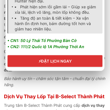
Hunter hiện đại.
B-Select Thành Phát cam kết
bảo hành chính hãng 5
Phát hiện sớm lỗi gầm lái – Giúp xe giảm
xỉa lái, lệch vô lăng, mòn lốp không đều.
năm
theo tiêu chuẩn Michelin, hỗ trợ
kích hoạt phiếu
Tăng độ an toàn & tiết kiệm – Xe vận
bảo hành điện tử nhanh chóng
và lưu trữ thông tin
hành ổn định hơn, bám đường tốt hơn và
trực tuyến tiện lợi.
giảm hao nhiên liệu.
Khách hàng được
tư vấn kỹ thuật tận tâm
,
kiểm tra
định kỳ miễn phí
và
hướng dẫn sử dụng đúng cách
• CN1: 50 Lý Thái Tổ Phường Bàn Cờ
để đảm bảo hiệu suất vận hành tối ưu.
• CN2: 111/2 Quốc lộ 1A Phường Thới An
Đội ngũ kỹ thuật viên tại B-Select được đào tạo bài
bản theo tiêu chuẩn Michelin & Bridgestone, mang đến
⚡
ĐẶT LỊCH NGAY
dịch vụ chuyên nghiệp, chính xác và tận tâm hàng
đầu.
Bảo hành uy tín – chăm sóc tận tâm – chuẩn đại lý chính
hãng.
Dịch Vụ Thay Lốp Tại B-Select Thành Phát
Trung tâm B-Select Thành Phát cung cấp
dịch vụ thay