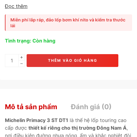
hậu và đường sá tại châu Á
, mang đến
độ êm ái vượt trội,
Đọc thêm
phanh an toàn và độ bền ấn tượng.
Ứng dụng
công nghệ
DT1 Compound
giúp
giảm tiếng ồn, tăng tuổi thọ và duy
Miễn phí lắp ráp, đảo lốp bơm khí nito và kiểm tra thước
trì độ bám đường ổn định.
Phù hợp cho
Mazda 6, Toyota
lái
Camry, Honda Accord, Kia K5, Hyundai Elantra.
Tình trạng: Còn hàng
THÊM VÀO GIỎ HÀNG
Mô tả sản phẩm
Đánh giá (0)
Michelin Primacy 3 ST DT1
là thế hệ lốp touring cao
cấp được
thiết kế riêng cho thị trường Đông Nam Á
,
nơi điều kiện đường nhựa nóng, ẩm và khắc nghiệt đòi