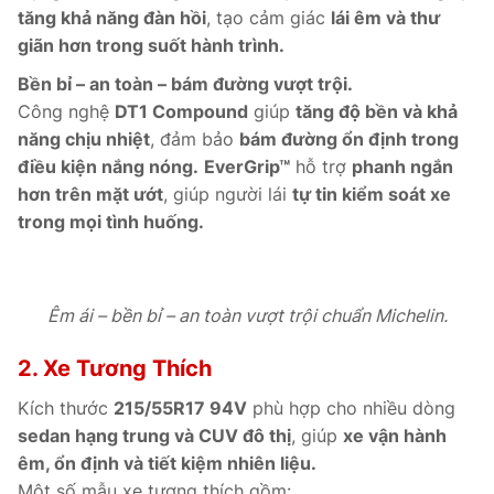
tăng khả năng đàn hồi
, tạo cảm giác
lái êm và thư
giãn hơn trong suốt hành trình.
Bền bỉ – an toàn – bám đường vượt trội.
Công nghệ
DT1 Compound
giúp
tăng độ bền và khả
năng chịu nhiệt
, đảm bảo
bám đường ổn định trong
điều kiện nắng nóng.
EverGrip™
hỗ trợ
phanh ngắn
hơn trên mặt ướt
, giúp người lái
tự tin kiểm soát xe
trong mọi tình huống.
Êm ái – bền bỉ – an toàn vượt trội chuẩn Michelin.
2. Xe Tương Thích
Kích thước
215/55R17 94V
phù hợp cho nhiều dòng
sedan hạng trung và CUV đô thị
, giúp
xe vận hành
êm, ổn định và tiết kiệm nhiên liệu.
Một số mẫu xe tương thích gồm: