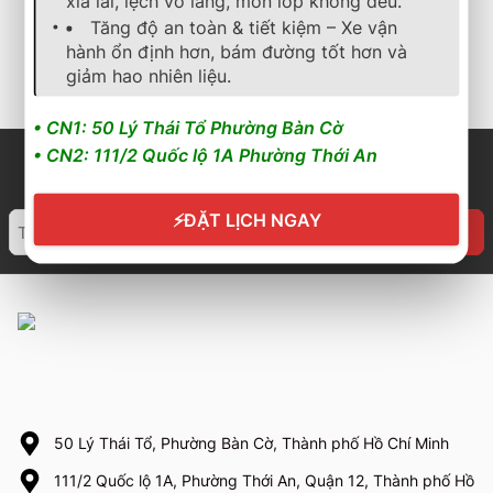
xỉa lái, lệch vô lăng, mòn lốp không đều.
2.533.000
₫
4.136.000
₫
Tăng độ an toàn & tiết kiệm – Xe vận
hành ổn định hơn, bám đường tốt hơn và
Cần nhận báo giá mới
Cần nhận báo giá mới
nhất? Nhấn vào đây để
nhất? Nhấn vào đây để
giảm hao nhiên liệu.
trao đổi ngay
trao đổi ngay
• CN1: 50 Lý Thái Tổ Phường Bàn Cờ
• CN2: 111/2 Quốc lộ 1A Phường Thới An
⚡
ĐẶT LỊCH NGAY
50 Lý Thái Tổ, Phường Bàn Cờ, Thành phố Hồ Chí Minh
111/2 Quốc lộ 1A, Phường Thới An, Quận 12, Thành phố Hồ