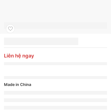
LỐP XE MICHELIN
205/55R17 91W
PRIMACY 4 ST MO
Liên hệ ngay
Made in China