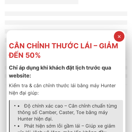
✕
CÂN CHỈNH THƯỚC LÁI – GIẢM
ĐẾN 50%
Chỉ áp dụng khi khách đặt lịch trước qua
website:
Kiểm tra & cân chỉnh thước lái bằng máy Hunter
hiện đại giúp:
Sản phẩm tương tự
Độ chính xác cao – Cân chỉnh chuẩn từng
thông số Camber, Caster, Toe bằng máy
Hunter hiện đại.
lốp xe
,
michelin
,
energy
,
mặc định
mặc định
Phát hiện sớm lỗi gầm lái – Giúp xe giảm
Lốp Xe MICHELIN 205/60R15 91V Energy XM 2+
Lốp Bridgestone 235/55R