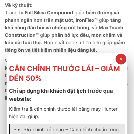
Về kỹ thuật:
Trang bị
Full Silica Compound
giúp
bám đường và
phanh ngắn hơn trên mặt ướt
,
IronFlex™
giúp
tăng
khả năng đàn hồi và chống nứt hông
, và
MaxTouch
Construction™
giúp
phân bố lực đều, mòn chậm và
kéo dài tuổi thọ.
Hợp chất cao su tiên tiến giúp
giảm
tiếng ồn và tiết kiệm nhiên liệu đáng kể.
✕
Về thương mại:
CÂN CHỈNH THƯỚC LÁI – GIẢM
Michelin Energy XM2+
là dòng
phân phối chính hãng
tại Việt Nam
, đi kèm
bảo hành 5 năm
và
dịch vụ hậu
ĐẾN 50%
mãi tận tâm.
Đây là mẫu lốp được
người dùng châu Á
tin chọn hàng đầu
nhờ
độ bền cao, tiết kiệm nhiên
Chỉ áp dụng khi khách đặt lịch trước qua
liệu và hiệu năng ổn định trong thời gian dài.
website:
Kiểm tra & cân chỉnh thước lái bằng máy Hunter
Lốp bền – an toàn – tiết kiệm – chuẩn lựa chọn thông
hiện đại giúp:
minh của người dùng đô thị.
Độ chính xác cao – Cân chỉnh chuẩn từng