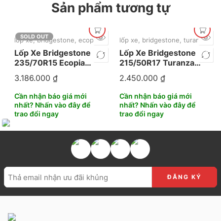
Sản phẩm tương tự
SOLD OUT
lốp xe
,
bridgestone
,
ecopia
,
mặc định
lốp xe
,
bridgestone
,
turanza
,
mặc
Lốp Xe Bridgestone
Lốp Xe Bridgestone
235/70R15 Ecopia
215/50R17 Turanza
850
ER33
3.186.000
₫
2.450.000
₫
Cần nhận báo giá mới
Cần nhận báo giá mới
nhất? Nhấn vào đây để
nhất? Nhấn vào đây để
trao đổi ngay
trao đổi ngay