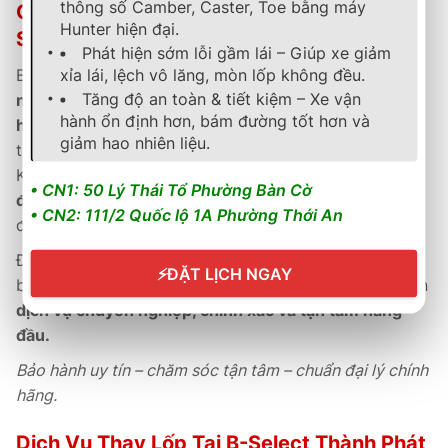
thông số Camber, Caster, Toe bằng máy
Chính Sách Bảo Hành & Hậu Mãi Tại B-
Hunter hiện đại.
Select Thành Phát
Phát hiện sớm lỗi gầm lái – Giúp xe giảm
xỉa lái, lệch vô lăng, mòn lốp không đều.
B-Select Thành Phát cam kết
bảo hành chính hãng 5
Tăng độ an toàn & tiết kiệm – Xe vận
năm
theo tiêu chuẩn Michelin, hỗ trợ
kích hoạt bảo
hành ổn định hơn, bám đường tốt hơn và
hành điện tử nhanh chóng
và lưu trữ thông tin trực
giảm hao nhiên liệu.
tuyến tiện lợi.
Khách hàng được
tư vấn kỹ thuật tận tâm
,
kiểm tra
• CN1: 50 Lý Thái Tổ Phường Bàn Cờ
định kỳ miễn phí
và
hướng dẫn sử dụng đúng cách
• CN2: 111/2 Quốc lộ 1A Phường Thới An
để đảm bảo hiệu suất vận hành tối ưu.
Đội ngũ kỹ thuật viên tại B-Select được đào tạo bài
⚡
ĐẶT LỊCH NGAY
bản theo tiêu chuẩn Michelin & Bridgestone, mang đến
dịch vụ chuyên nghiệp, chính xác và tận tâm hàng
đầu.
Bảo hành uy tín – chăm sóc tận tâm – chuẩn đại lý chính
hãng.
Dịch Vụ Thay Lốp Tại B-Select Thành Phát