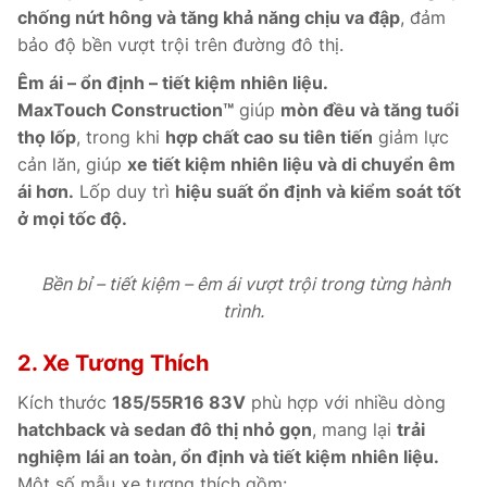
chống nứt hông và tăng khả năng chịu va đập
, đảm
bảo độ bền vượt trội trên đường đô thị.
Êm ái – ổn định – tiết kiệm nhiên liệu.
MaxTouch Construction™
giúp
mòn đều và tăng tuổi
thọ lốp
, trong khi
hợp chất cao su tiên tiến
giảm lực
cản lăn, giúp
xe tiết kiệm nhiên liệu và di chuyển êm
ái hơn.
Lốp duy trì
hiệu suất ổn định và kiểm soát tốt
ở mọi tốc độ.
Bền bỉ – tiết kiệm – êm ái vượt trội trong từng hành
trình.
2. Xe Tương Thích
Kích thước
185/55R16 83V
phù hợp với nhiều dòng
hatchback và sedan đô thị nhỏ gọn
, mang lại
trải
nghiệm lái an toàn, ổn định và tiết kiệm nhiên liệu.
Một số mẫu xe tương thích gồm: