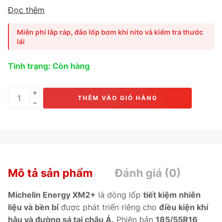
khúc lốp đô thị. Sản phẩm được thiết kế dành cho
sedan
Đọc thêm
và hatchback cỡ nhỏ
, nổi bật với
tuổi thọ cao, khả năng
phanh ngắn và vận hành êm ái.
Ứng dụng
công nghệ Full
Miễn phí lắp ráp, đảo lốp bơm khí nito và kiểm tra thước
Silica Compound và IronFlex™
, giúp
bám đường tốt hơn,
lái
chống nứt hông và tiết kiệm nhiên liệu hiệu quả.
Phù hợp
cho
Honda Jazz, Toyota Yaris, Mazda 2, Hyundai i20, Kia
Tình trạng: Còn hàng
Rio.
THÊM VÀO GIỎ HÀNG
Mô tả sản phẩm
Đánh giá (0)
Michelin Energy XM2+
là dòng lốp
tiết kiệm nhiên
liệu và bền bỉ
được phát triển riêng cho
điều kiện khí
hậu và đường sá tại châu Á.
Phiên bản
185/55R16