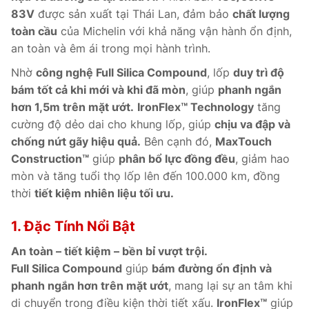
83V
được sản xuất tại Thái Lan, đảm bảo
chất lượng
toàn cầu
của Michelin với khả năng vận hành ổn định,
an toàn và êm ái trong mọi hành trình.
Nhờ
công nghệ Full Silica Compound
, lốp
duy trì độ
bám tốt cả khi mới và khi đã mòn
, giúp
phanh ngắn
hơn 1,5m trên mặt ướt.
IronFlex™ Technology
tăng
cường độ dẻo dai cho khung lốp, giúp
chịu va đập và
chống nứt gãy hiệu quả.
Bên cạnh đó,
MaxTouch
Construction™
giúp
phân bổ lực đồng đều
, giảm hao
mòn và tăng tuổi thọ lốp lên đến 100.000 km, đồng
thời
tiết kiệm nhiên liệu tối ưu.
1. Đặc Tính Nổi Bật
An toàn – tiết kiệm – bền bỉ vượt trội.
Full Silica Compound
giúp
bám đường ổn định và
phanh ngắn hơn trên mặt ướt
, mang lại sự an tâm khi
di chuyển trong điều kiện thời tiết xấu.
IronFlex™
giúp