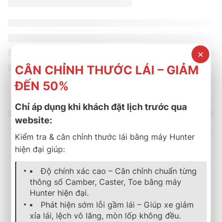
✕
CÂN CHỈNH THƯỚC LÁI – GIẢM
ĐẾN 50%
Chỉ áp dụng khi khách đặt lịch trước qua
website:
Kiểm tra & cân chỉnh thước lái bằng máy Hunter
hiện đại giúp:
Sản phẩm tương tự
Độ chính xác cao – Cân chỉnh chuẩn từng
thông số Camber, Caster, Toe bằng máy
Hunter hiện đại.
lốp xe
,
bridgestone
,
turanza
lốp xe
,
bridgestone
,
turanza
,
mới
Phát hiện sớm lỗi gầm lái – Giúp xe giảm
Lốp Xe Bridgestone 205/50R17 Turanza T05
LỐP XE BRIDGESTONE 21
xỉa lái, lệch vô lăng, mòn lốp không đều.
2.350.000
₫
3.200.000
₫