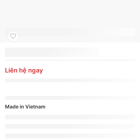
LỐP XE KUMHO
255/55R18 CRUGEN
HP71
Liên hệ ngay
Made in Vietnam