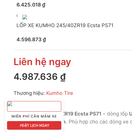
6.425.018
₫
LỐP XE KUMHO 245/40ZR19 Ecsta PS71
4.596.873
₫
Liên hệ ngay
4.987.636
₫
Thương hiệu:
Kumho Tire
Made in Korea
Lốp Kumho 245/45ZR19 Ecsta PS71
– dòng lốp
U
MIỄN PHÍ CÂN MÂM XE
tuyệt vời ở tốc độ lớn
. Phù hợp cho các dòng xe
⚡
ĐẶT LỊCH NGAY
Volkswagen Passat (độ)
.
Đọc thêm