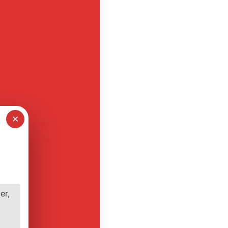
✕
er,