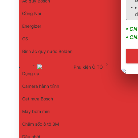
Ác quy Bosch
đ
Đồng Nai
Energizer
• CN
• CN
GS
Bình ác quy nước Bolden
Phụ kiện Ô TÔ
Dụng cụ
Camera hành trình
Gạt mưa Bosch
Máy bơm mini
Chăm sốc ô tô 3M
Dầu nhớt