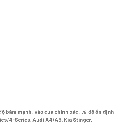
độ bám mạnh
,
vào cua chính xác
, và
độ ổn định
s/4-Series, Audi A4/A5, Kia Stinger,