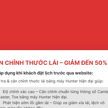
N CHỈNH THƯỚC LÁI – GIẢM ĐẾN 50%
áp dụng khi khách đặt lịch trước qua website:
tra & cân chỉnh thước lái bằng máy Hunter hiện đại giúp:
Độ chính xác cao – Cân chỉnh chuẩn từng thông số Camb
aster, Toe bằng máy Hunter hiện đại.
Phát hiện sớm lỗi gầm lái – Giúp xe giảm xỉa lái, lệch vô
ăng, mòn lốp không đều.