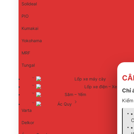
Solideal
PIO
Kumakai
Yokohama
MRF
Tungal
CÂ
Lốp xe máy cày
Lốp xe điện – Xe golf
Chỉ 
Săm – Yếm
Kiểm 
Ác Quy
Varta
C
Delkor
l