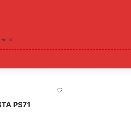
ước lái
TA PS71